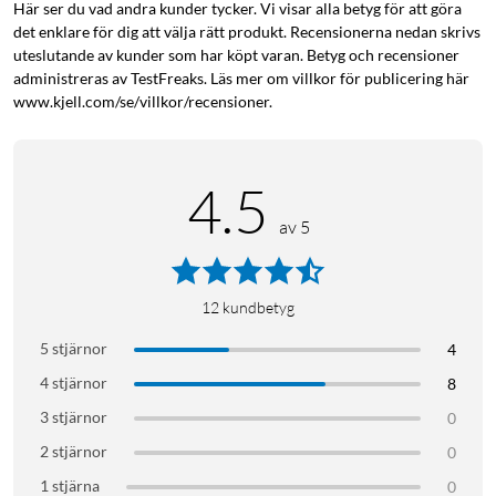
Här ser du vad andra kunder tycker. Vi visar alla betyg för att göra
det enklare för dig att välja rätt produkt. Recensionerna nedan skrivs
uteslutande av kunder som har köpt varan. Betyg och recensioner
administreras av TestFreaks. Läs mer om villkor för publicering här
www.kjell.com/se/villkor/recensioner.
4.5
av 5
12
kundbetyg
5 stjärnor
4
4 stjärnor
8
3 stjärnor
0
2 stjärnor
0
1 stjärna
0