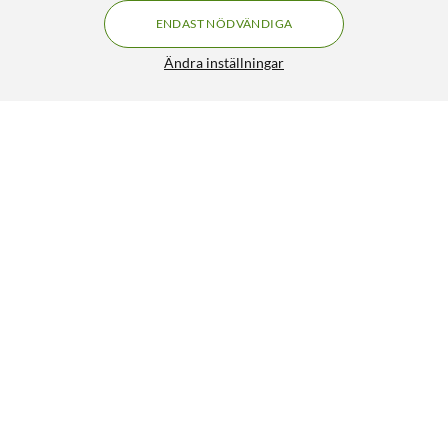
ENDAST NÖDVÄNDIGA
Ändra inställningar
Philips LED-lampa GU10 265 lm
49:90
4.5/5
HÄMTA
LÄGG I VARUKORGEN
Liknande produkter