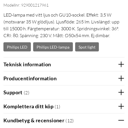
Modellnr: 929001217961
LED-lampa med vitt ljus och GU10-sockel. Effekt: 3,5 W
(motsvarar 35 W glödljus). Ljusflöde: 265 lm. Livslängd: upp
till 15000 h. Färgtemperatur: 3000 K. Spridningsvinkel: 36°.
CRI: 80. Spänning: 230 V. Mått: Ø50x54 mm. Ej dimbar.
Philips LED
Philips LED-lampa
Spot light
Teknisk information
Producentinformation
Support
(
2
)
Komplettera ditt köp
(
1
)
Kundbetyg & recensioner
(
12
)