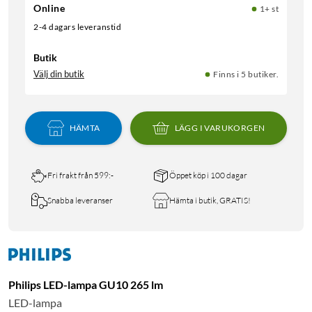
Online
1+ st
2-4 dagars leveranstid
Butik
Välj din butik
Finns i 5 butiker.
HÄMTA
LÄGG I VARUKORGEN
Fri frakt från 599:-
Öppet köp i 100 dagar
Snabba leveranser
Hämta i butik, GRATIS!
Philips LED-lampa GU10 265 lm
LED-lampa