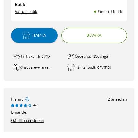
Butik
Välj din butik
Finns i 1 butik.
HÄMTA
BEVAKA
Fri frakt från 599:-
Öppet köp i 100 dagar
Snabba leveranser
Hämta i butik, GRATIS!
Hans J
2 år sedan
4/5
Lysande!
Gå till recensionen