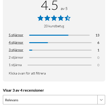
4.5
av 5
20
kundbetyg
5 stjärnor
13
4 stjärnor
6
3 stjärnor
1
2 stjärnor
0
1 stjärna
0
Klicka ovan för att filtrera
Visar 3 av 4 recensioner
Relevans