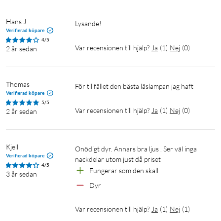
Hans J
Lysande!
Verifierad köpare
4/5
Var recensionen till hjälp?
Ja
(
1
)
Nej
(
0
)
2 år sedan
Thomas
För tillfället den bästa läslampan jag haft
Verifierad köpare
5/5
Var recensionen till hjälp?
Ja
(
1
)
Nej
(
0
)
2 år sedan
Kjell
Onödigt dyr. Annars bra ljus . Ser väl inga 
Verifierad köpare
nackdelar utom just då priset
4/5
Fungerar som den skall
3 år sedan
Dyr
Var recensionen till hjälp?
Ja
(
1
)
Nej
(
1
)