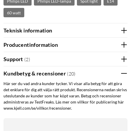
Philips LED
Philips LED-lampa
Spot light
E14
60 watt
Teknisk information
Producentinformation
Support
(
2
)
Kundbetyg & recensioner
(
20
)
Här ser du vad andra kunder tycker. Vi visar alla betyg för att göra
det enklare för dig att välja rätt produkt. Recensionerna nedan skrivs
uteslutande av kunder som har köpt varan. Betyg och recensioner
administreras av TestFreaks. Läs mer om villkor för publicering här
www.kjell.com/se/villkor/recensioner.