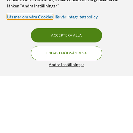
länken "Ändra inställningar".
Läs mer om våra Cookies
,
läs vår Integritetspolicy
.
ACCEPTERA ALLA
ENDAST NÖDVÄNDIGA
Ändra inställningar
Philips LED-lampa Reflektor E14 320 lm
99:90
4.5/5
HÄMTA
BEVAKA