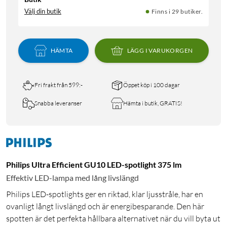
Välj din butik
Finns i 29 butiker.
HÄMTA
LÄGG I VARUKORGEN
Fri frakt från 599:-
Öppet köp i 100 dagar
Snabba leveranser
Hämta i butik, GRATIS!
Philips Ultra Efficient GU10 LED-spotlight 375 lm
Effektiv LED-lampa med lång livslängd
Philips LED-spotlights ger en riktad, klar ljusstråle, har en
ovanligt långt livslängd och är energibesparande. Den här
spotten är det perfekta hållbara alternativet när du vill byta ut