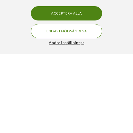
ACCEPTERA ALLA
ENDAST NÖDVÄNDIGA
Ändra inställningar
Philips Ultra Efficient GU10 LED-spotlight 375 lm
149:90
4/5
HÄMTA
LÄGG I VARUKORGEN