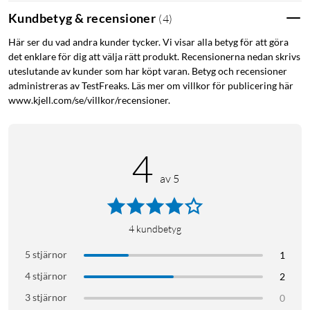
Kundbetyg & recensioner
(
4
)
Ljuskälla med lång livslängd – varar upp till 50 år
Här ser du vad andra kunder tycker. Vi visar alla betyg för att göra
Med en livslängd på upp till 50 000 timmar slipper du krånglet
det enklare för dig att välja rätt produkt. Recensionerna nedan skrivs
med att byta ljuskällor ofta och kan njuta av en perfekt
uteslutande av kunder som har köpt varan. Betyg och recensioner
belysningslösning i mer än 50 år.
administreras av TestFreaks. Läs mer om villkor för publicering här
www.kjell.com/se/villkor/recensioner.
Specifikationer
Dimbar: Nej
Avsedd användning: Inomhus
4
Lampans form: Riktad reflektor
av 5
Sockel: GU10
Ljuskällans ytbehandling: Klar
Material i lampan: Glas
4
kundbetyg
EyeComfort: Ja
Effektivitet: 178 lm/W
5 stjärnor
1
Höjd: 5,4 cm
4 stjärnor
2
Bredd: 5 cm
3 stjärnor
0
Färgåtergivningsindex: 80