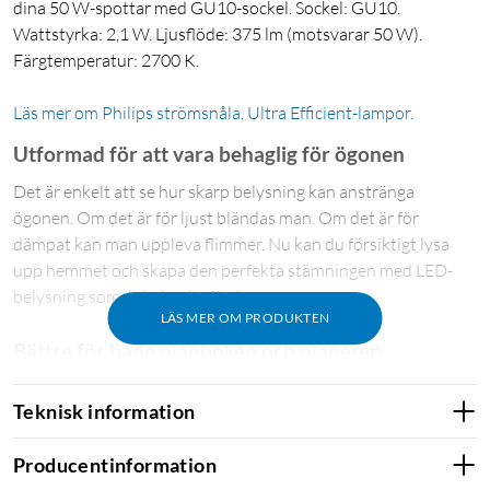
dina 50 W-spottar med GU10-sockel. Sockel: GU10.
Wattstyrka: 2,1 W. Ljusflöde: 375 lm (motsvarar 50 W).
Färgtemperatur: 2700 K.
Läs mer om Philips strömsnåla, Ultra Efficient-lampor.
Utformad för att vara behaglig för ögonen
Det är enkelt att se hur skarp belysning kan anstränga
ögonen. Om det är för ljust bländas man. Om det är för
dämpat kan man uppleva flimmer. Nu kan du försiktigt lysa
upp hemmet och skapa den perfekta stämningen med LED-
belysning som är behaglig för ögonen.
LÄS MER OM PRODUKTEN
Bättre för både plånboken och planeten
Med LED-teknologi sparar du upp till 90 % energi jämfört med
Teknisk information
en standardglödlampa. På så vis betalar lampan sig själv och
sparar pengar åt dig år efter år. Den bidrar också till att skydda
Producentinformation
miljön.