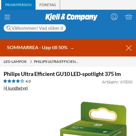
PRIVATPERSON
FÖRETAG
SOMMARREA - Upp till 50%
→
LED-LAMPOR
PHILIPS ULTRA EFFICIENT GU10 LED-SPOTLIGHT 375 LM
Philips Ultra Efficient GU10 LED-spotlight 375 lm
4.0
Artikelnr: 69588
(4 kundbetyg)