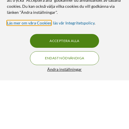
att trycka "Acceptera alla" godkänner du användandet av sådana
cookies. Du kan också välja vilka cookies du vill godkänna via
länken "Ändra inställningar".
Läs mer om våra Cookies
,
läs vår Integritetspolicy
.
ACCEPTERA ALLA
ENDAST NÖDVÄNDIGA
Ändra inställningar
Ledsavers Nattlampa
99:90
4.5/5
HÄMTA
LÄGG I VARUKORGEN