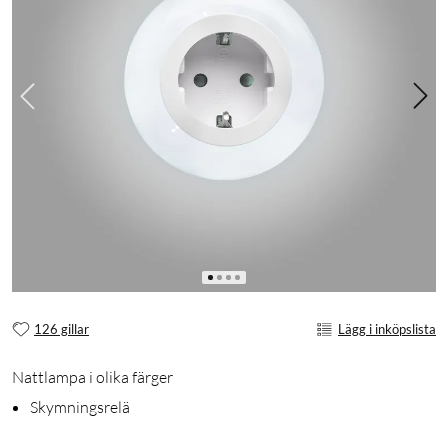
126 gillar
Lägg i inköpslista
Nattlampa i olika färger
Skymningsrelä