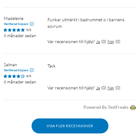
Madeleine
Funkar utmärkt i badrummet o i barnens 
Verifierad köpare
sovrum 
5/5
6 månader sedan
Var recensionen till hjälp?
Ja
(
0
)
Nej
(
0
)
Salman
Tack 

Verifierad köpare
4/5
6 månader sedan
Var recensionen till hjälp?
Ja
(
0
)
Nej
(
0
)
Powered By TestFreaks
VISA FLER RECENSIONER