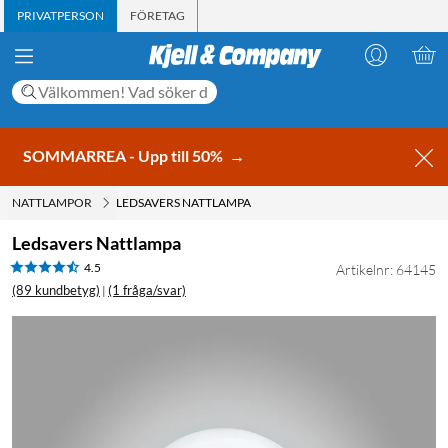
PRIVATPERSON
FÖRETAG
SOMMARREA - Upp till 50%
→
NATTLAMPOR
LEDSAVERS NATTLAMPA
Ledsavers Nattlampa
4.5
Artikelnr: 64145
(89 kundbetyg)
(1 fråga/svar)
|