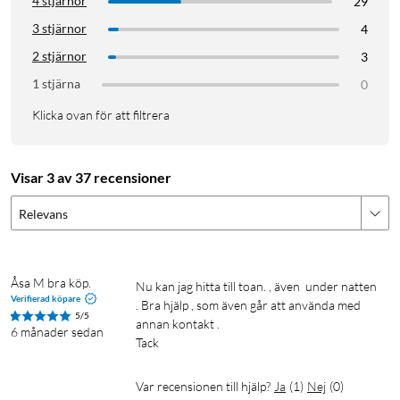
4 stjärnor
29
3 stjärnor
4
2 stjärnor
3
1 stjärna
0
Klicka ovan för att filtrera
Visar 3 av 37 recensioner
Relevans
Åsa M bra köp. 
Nu kan jag hitta till toan. , även  under natten 
Verifierad köpare
. Bra hjälp , som även går att använda med  
5/5
annan kontakt .

6 månader sedan
Tack
Var recensionen till hjälp?
Ja
(
1
)
Nej
(
0
)