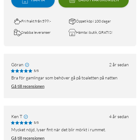
Fri frakt från 599:-
Öppet köp i 100 dagar
Snabba leveranser
Hämta i butik, GRATIS!
Göran
2 år sedan
5/5
Bra för gamlingar som behöver gå på toaletten på natten
Gå till recensionen
Ken T
4 år sedan
5/5
Mycket nöjd, lyser fint när det blir mörkt i rummet.
Gå till recensionen