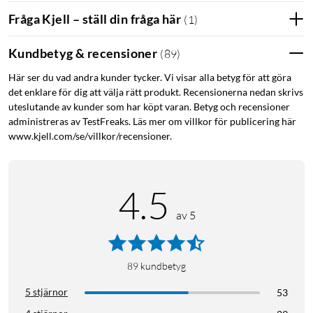
Fråga Kjell – ställ din fråga här
(
1
)
Kundbetyg & recensioner
(
89
)
Här ser du vad andra kunder tycker. Vi visar alla betyg för att göra
det enklare för dig att välja rätt produkt. Recensionerna nedan skrivs
uteslutande av kunder som har köpt varan. Betyg och recensioner
administreras av TestFreaks. Läs mer om villkor för publicering här
www.kjell.com/se/villkor/recensioner.
4.5
av 5
89
kundbetyg
5 stjärnor
53