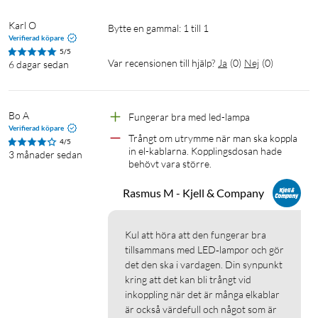
Karl O
Bytte en gammal: 1 till 1
Verifierad köpare
5/5
Var recensionen till hjälp?
Ja
(
0
)
Nej
(
0
)
6 dagar sedan
Bo A
Fungerar bra med led-lampa
Verifierad köpare
Trångt om utrymme när man ska koppla 
4/5
in el-kablarna. Kopplingsdosan hade 
3 månader sedan
behövt vara större. 
Rasmus M - Kjell & Company
Kul att höra att den fungerar bra 
tillsammans med LED‑lampor och gör 
det den ska i vardagen. Din synpunkt 
kring att det kan bli trångt vid 
inkoppling när det är många elkablar 
är också värdefull och något som är 