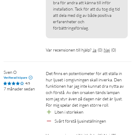
bra för andra att känna till inför 
installation. Tack för att du tog dig tid 
att dela med dig av både positiva 
erfarenheter och 
förbättringsförslag.
Var recensionen till hjälp?
Ja
(
0
)
Nej
(
0
)
Sven O
Det finns en potentiometer för att ställa in 
Verifierad köpare
hur ljuset i omgivningen skall inverka. Den 
4/5
funktionen har jag inte kunnat dra nytta av 
7 månader sedan
och förstå. Av den orsaken tänds lampan 
som jag styr även på dagen när det är ljust. 
För mig spelar det ingen större roll.
Liten i storleken
Svårt förstå ljusinställningen