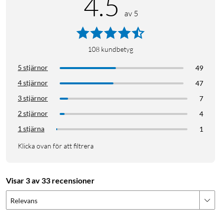
4.5
av 5
108
kundbetyg
5 stjärnor
49
4 stjärnor
47
3 stjärnor
7
2 stjärnor
4
1 stjärna
1
Klicka ovan för att filtrera
Visar 3 av 33 recensioner
Relevans