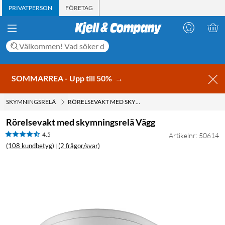
PRIVATPERSON
FÖRETAG
SOMMARREA - Upp till 50%
→
SKYMNINGSRELÄ
RÖRELSEVAKT MED SKYMNINGSRELÄ VÄGG
Rörelsevakt med skymningsrelä Vägg
4.5
Artikelnr: 50614
(108 kundbetyg)
(2 frågor/svar)
|