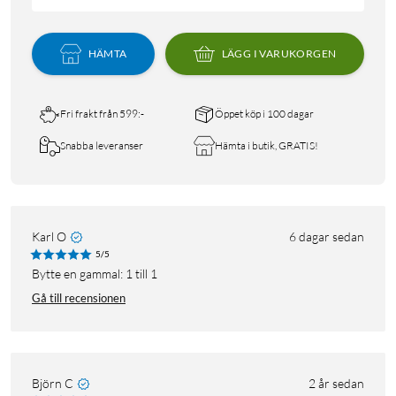
HÄMTA
LÄGG I VARUKORGEN
Fri frakt från 599:-
Öppet köp i 100 dagar
Snabba leveranser
Hämta i butik, GRATIS!
Karl O
6 dagar sedan
5/5
Bytte en gammal: 1 till 1
Gå till recensionen
Björn C
2 år sedan