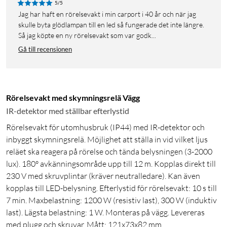
5/5
Jag har haft en rörelsevakt i min carport i 40 år och när jag
skulle byta glödlampan till en led så fungerade det inte längre.
Så jag köpte en ny rörelsevakt som var godk...
Gå till recensionen
Rörelsevakt med skymningsrelä Vägg
IR-detektor med ställbar efterlystid
Rörelsevakt för utomhusbruk (IP44) med IR-detektor och
inbyggt skymningsrelä. Möjlighet att ställa in vid vilket ljus
reläet ska reagera på rörelse och tända belysningen (3-2000
lux). 180° avkänningsområde upp till 12 m. Kopplas direkt till
230 V med skruvplintar (kräver neutralledare). Kan även
kopplas till LED-belysning. Efterlystid för rörelsevakt: 10 s till
7 min. Maxbelastning: 1200 W (resistiv last), 300 W (induktiv
last). Lägsta belastning: 1 W. Monteras på vägg. Levereras
med plugg och skruvar. Mått: 121x73x82 mm.