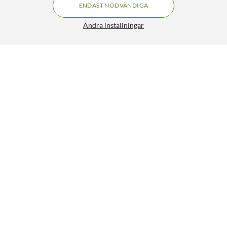
ENDAST NÖDVÄNDIGA
Ändra inställningar
Rörelsevakt med skymningsrelä Vägg
199:90
4.5/5
HÄMTA
LÄGG I VARUKORGEN
Liknande produkter
154
42