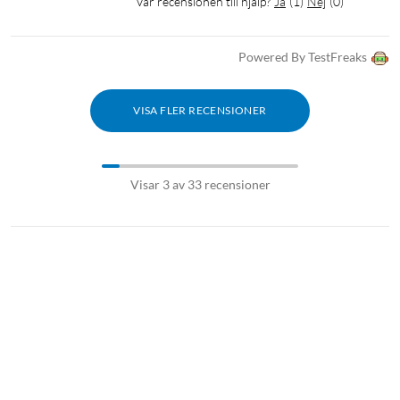
Var recensionen till hjälp?
Ja
(
1
)
Nej
(
0
)
Powered By TestFreaks
VISA FLER RECENSIONER
Visar 3 av 33 recensioner