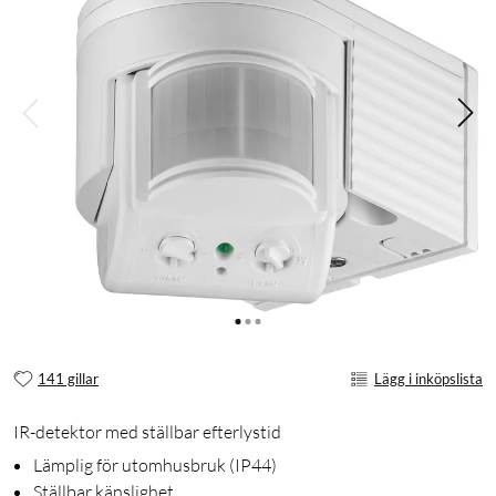
141 gillar
Lägg i inköpslista
IR-detektor med ställbar efterlystid
Lämplig för utomhusbruk (IP44)
Ställbar känslighet