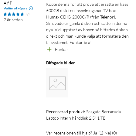
Alf P
Köpte denna för att pröva att ersätta en kass 
Verifierad köpare
500GB disk i en inspelningsbar TV box, 
5/5
Humax CDIG-2000C/R (från Telenor). 
2 år sedan
Skruvade ur gamla disken och satte in denna 
nya. Vid uppstart av boxen så hittades disken 
direkt och man kunde välja att formatera den 
till systemet. Funkar bra!
Funkar
Bifogade bilder
Recenserad produkt:
Seagate Barracuda 
Laptop Intern hårddisk 2,5” 1 TB
Var recensionen till hjälp?
Ja
(
1
)
Nej
(
0
)