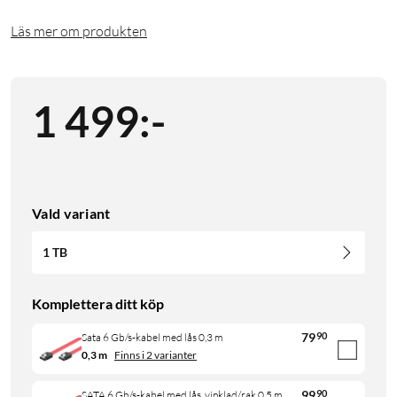
Läs mer om produkten
1 499
:
-
Vald variant
1 TB
Komplettera ditt köp
79
90
Sata 6 Gb/s-kabel med lås 0,3 m
0,3 m
Finns i 2 varianter
99
90
SATA 6 Gb/s-kabel med lås, vinklad/rak 0,5 m