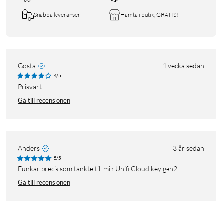
Snabba leveranser
Hämta i butik, GRATIS!
Gösta
1 vecka sedan
4/5
Prisvärt
Gå till recensionen
Anders
3 år sedan
5/5
Funkar precis som tänkte till min Unifi Cloud key gen2
Gå till recensionen