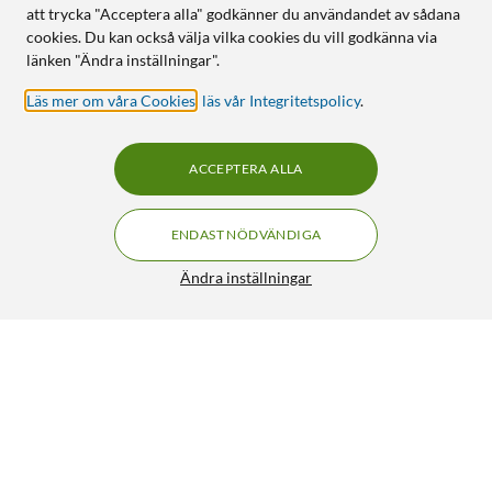
att trycka "Acceptera alla" godkänner du användandet av sådana
cookies. Du kan också välja vilka cookies du vill godkänna via
länken "Ändra inställningar".
Läs mer om våra Cookies
,
läs vår Integritetspolicy
.
ACCEPTERA ALLA
ENDAST NÖDVÄNDIGA
Ändra inställningar
Seagate Barracuda Laptop Intern hårddisk 2,5” 1 TB
FRI FRAKT
4.5/5
1 499:-
HÄMTA
LÄGG I VARUKORGEN