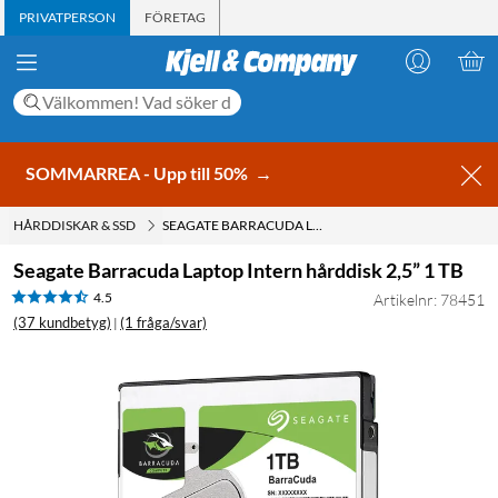
PRIVATPERSON
FÖRETAG
SOMMARREA - Upp till 50%
→
HÅRDDISKAR & SSD
SEAGATE BARRACUDA LAPTOP INTERN HÅRDDISK 2,5” 1 TB
Seagate Barracuda Laptop Intern hårddisk 2,5” 1 TB
4.5
Artikelnr: 78451
(37 kundbetyg)
(1 fråga/svar)
|