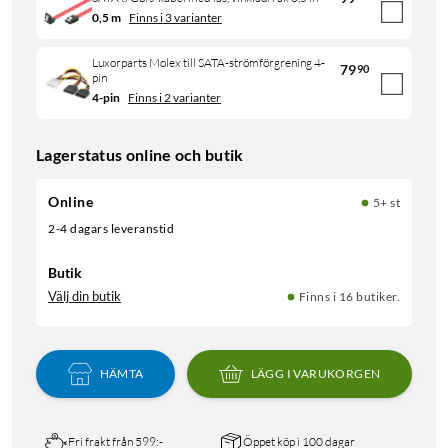
0,5 m
Finns i 3 varianter
Luxorparts Molex till SATA-strömförgrening 4-
79
90
pin
4-pin
Finns i 2 varianter
Lagerstatus online och butik
Online
5+ st
2-4 dagars leveranstid
Butik
Välj din butik
Finns i 16 butiker.
HÄMTA
LÄGG I VARUKORGEN
Fri frakt från 599:-
Öppet köp i 100 dagar