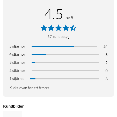
4.5
av 5
37
kundbetyg
5 stjärnor
24
4 stjärnor
8
3 stjärnor
2
2 stjärnor
0
1 stjärna
3
Klicka ovan för att filtrera
Kundbilder