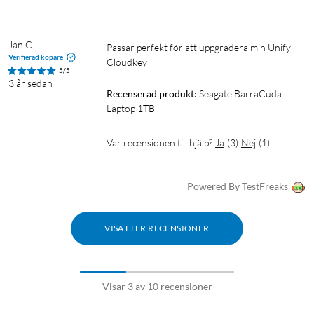
Jan C
Passar perfekt för att uppgradera min Unify 
Verifierad köpare
Cloudkey 
5/5
3 år sedan
Recenserad produkt:
Seagate BarraCuda 
Laptop 1TB
Var recensionen till hjälp?
Ja
(
3
)
Nej
(
1
)
Powered By TestFreaks
VISA FLER RECENSIONER
Visar 3 av 10 recensioner