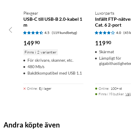
Plexgear
Luxorparts
USB-C till USB-B 2.0-kabel 1
Infällt FTP-nätve
m
Cat. 6 2-port
4.5
(119 kundbetyg)
4.0
(45 
149
90
119
90
Skärmat
Finns i 2 varianter
Lämpligt för
För skrivare, skanner, etc.
gigabithastighete
480 Mb/s
Bakåtkompatibel med USB 1.1
Online
:
Ej i lager
Online
:
100+ st
Finns i 78 butiker.
Välj
Andra köpte även