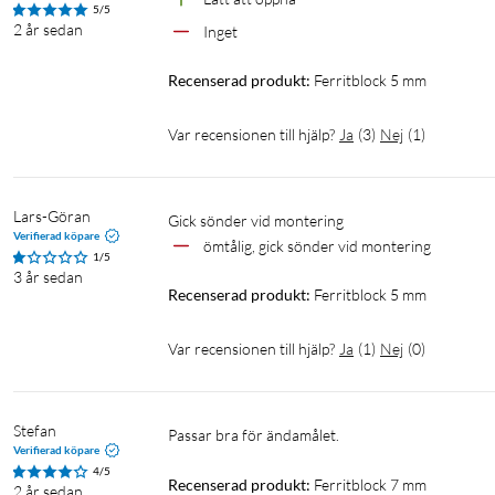
5/5
2 år sedan
Inget
Recenserad produkt:
Ferritblock 5 mm
Var recensionen till hjälp?
Ja
(
3
)
Nej
(
1
)
Lars-Göran
Gick sönder vid montering
Verifierad köpare
ömtålig, gick sönder vid montering
1/5
3 år sedan
Recenserad produkt:
Ferritblock 5 mm
Var recensionen till hjälp?
Ja
(
1
)
Nej
(
0
)
Stefan
Passar bra för ändamålet.
Verifierad köpare
4/5
Recenserad produkt:
Ferritblock 7 mm
2 år sedan