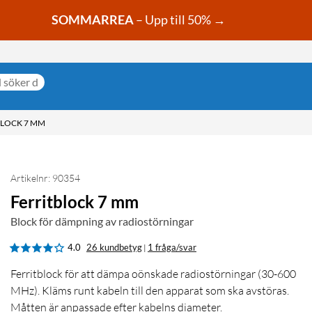
SOMMARREA
– Upp till 50% →
BLOCK 7 MM
Artikelnr: 90354
Ferritblock 7 mm
Block för dämpning av radiostörningar
4.0
26 kundbetyg
1 fråga/svar
|
Ferritblock för att dämpa oönskade radiostörningar (30-600
MHz). Kläms runt kabeln till den apparat som ska avstöras.
Måtten är anpassade efter kabelns diameter.