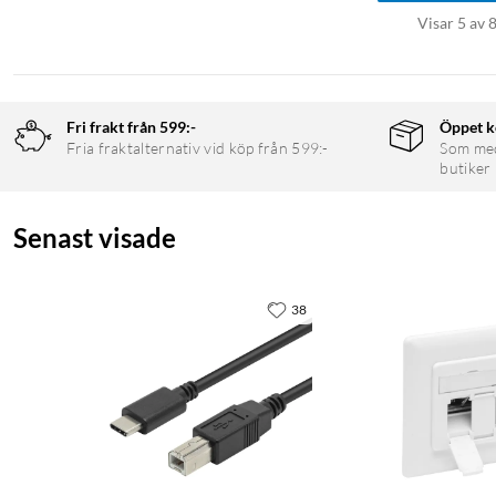
Visar 5 av 
Fri frakt från 599:-
Öppet k
Fria fraktalternativ vid köp från 599:-
Som medl
butiker
Senast visade
38