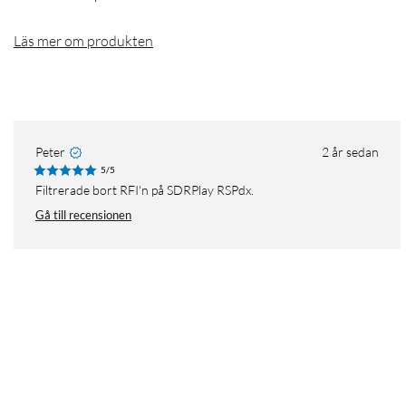
Läs mer om produkten
Peter
2 år sedan
5/5
Filtrerade bort RFI'n på SDRPlay RSPdx.
Gå till recensionen