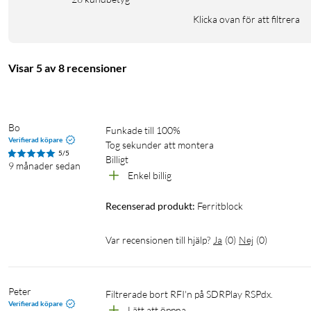
Klicka ovan för att filtrera
Visar 5 av 8 recensioner
Bo
Funkade till 100%

Verifierad köpare
Tog sekunder att montera

5/5
Billigt
9 månader sedan
Enkel billig 
Recenserad produkt:
Ferritblock
Var recensionen till hjälp?
Ja
(
0
)
Nej
(
0
)
Peter
Filtrerade bort RFI'n på SDRPlay RSPdx.
Verifierad köpare
Lätt att öppna