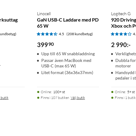
Linocell
Logitech G
rksuttag
GaN USB-C Laddare med PD
920 Driving 
65 W
Xbox och 
kundbetyg)
4.5
(208 kundbetyg)
4
399
90
2 990
:
-
Upp till 65 W snabbladdning
Verklighet
Passar även MacBook med
Dubbla for
r
USB-C (max 65 W)
motorer
Litet format (36x36x37mm)
Handsydd l
pedaler i s
Online
:
100+ st
Online
:
5+ st
 butik
Finns i 107 butiker.
Välj butik
Finns i 1 butik