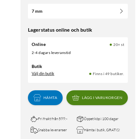
7 mm
Lagerstatus online och butik
Online
20+ st
2-4 dagars leveranstid
Butik
Välj din butik
Finns i 49 butiker.
HÄMTA
LÄGG I VARUKORGEN
Fri frakt från 599:-
Öppet köp i 100 dagar
Snabba leveranser
Hämta i butik, GRATIS!