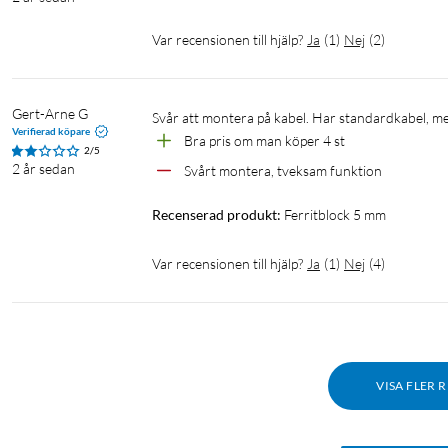
Var recensionen till hjälp?
Ja
(
1
)
Nej
(
2
)
Gert-Arne G
Verifierad köpare
Bra pris om man köper 4 st
2/5
2 år sedan
Svårt montera, tveksam funktion
Recenserad produkt:
Ferritblock 5 mm
Var recensionen till hjälp?
Ja
(
1
)
Nej
(
4
)
VISA FLER 