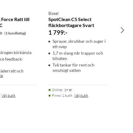
Bissel
Force Ratt till
SpotClean C5 Select
PC
fläckborttagare Svart
1 799
:
-
.0
(1 kundbetyg)
Sprayar, skrubbar och suger i
ett svep
strogen körkänsla
1,7 m slang når trappor och
bilsäten
ce feedback-
Två tankar för rent och
smutsigt vatten
äderratt och
tål
Online
:
1+ st
.
Välj butik
Finns i 1 butik.
Välj butik