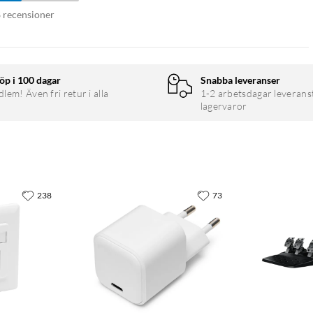
8 recensioner
öp i 100 dagar
Snabba leveranser
em! Även fri retur i alla
1-2 arbetsdagar leverans
lagervaror
238
73