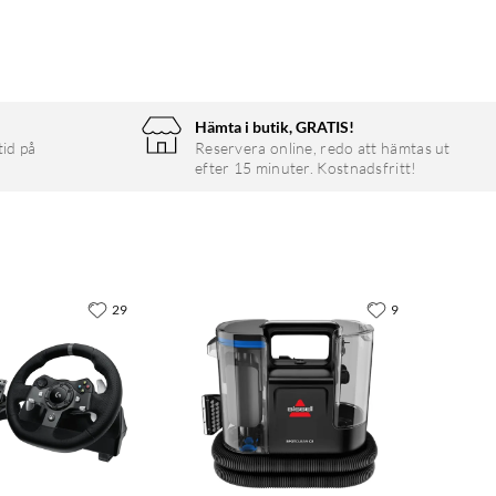
Hämta i butik, GRATIS!
tid på
Reservera online, redo att hämtas ut
efter 15 minuter. Kostnadsfritt!
29
9