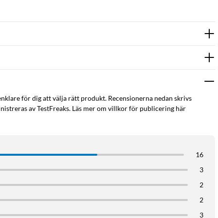
enklare för dig att välja rätt produkt. Recensionerna nedan skrivs
istreras av TestFreaks. Läs mer om villkor för publicering här
16
3
2
2
3