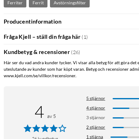
Ferriter
Ferrit
Avstörningsfilter
Producentinformation
Fråga Kjell – ställ din fråga här
(
1
)
Kundbetyg & recensioner
(
26
)
Här ser du vad andra kunder tycker. Vi visar alla betyg för att göra det 
uteslutande av kunder som har köpt varan. Betyg och recensioner admin
www.kjell.com/se/villkor/recensioner.
5 stjärnor
4
4 stjärnor
av 5
3 stjärnor
2 stjärnor
1 stjärna
26
kundbetyg