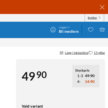
Butiker
Logga in
Bli medlem
Lägg i inköpslista
13 gillar
Styckpris
90
49
1-3
49:90
4-
14:90
Vald variant