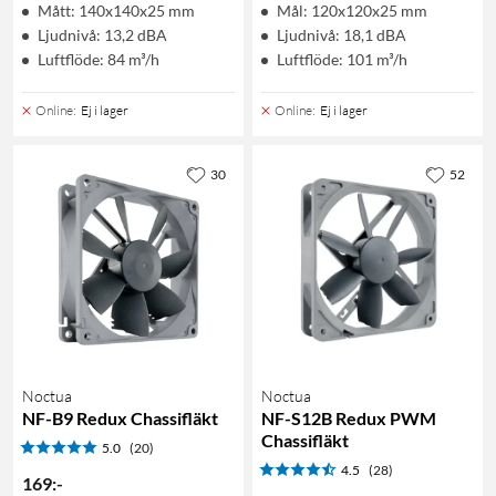
Mått: 140x140x25 mm
Mål: 120x120x25 mm
Ljudnivå: 13,2 dBA
Ljudnivå: 18,1 dBA
Luftflöde: 84 m³/h
Luftflöde: 101 m³/h
Online
:
Ej i lager
Online
:
Ej i lager
30
52
Noctua
Noctua
NF-B9 Redux Chassifläkt
NF-S12B Redux PWM
Chassifläkt
5.0
(20)
4.5
(28)
169
:
-