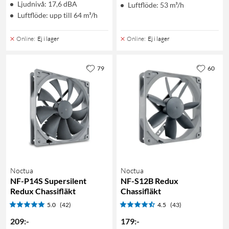
Ljudnivå: 17,6 dBA
Luftflöde: 53 m³/h
Luftflöde: upp till 64 m³/h
Online
:
Ej i lager
Online
:
Ej i lager
79
60
Noctua
Noctua
NF-P14S Supersilent
NF-S12B Redux
Redux Chassifläkt
Chassifläkt
5.0
(42)
4.5
(43)
209
:
-
179
:
-