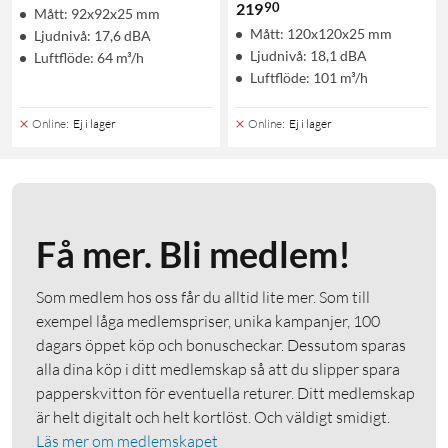
90
219
Mått: 92x92x25 mm
Mått: 120x120x25 mm
Ljudnivå: 17,6 dBA
Ljudnivå: 18,1 dBA
Luftflöde: 64 m³/h
Luftflöde: 101 m³/h
Online
:
Ej i lager
Online
:
Ej i lager
Få mer. Bli medlem!
Som medlem hos oss får du alltid lite mer. Som till
exempel låga medlemspriser, unika kampanjer, 100
dagars öppet köp och bonuscheckar. Dessutom sparas
alla dina köp i ditt medlemskap så att du slipper spara
papperskvitton för eventuella returer. Ditt medlemskap
är helt digitalt och helt kortlöst. Och väldigt smidigt.
Läs mer om medlemskapet