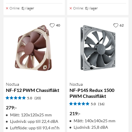
Online
:
Ej i lager
Online
:
Ej i lager
40
62
Noctua
Noctua
NF-F12 PWM Chassifläkt
NF-P14S Redux 1500
PWM Chassifläkt
5.0
(20)
5.0
(16)
279
:
-
219
:
-
Mått: 120x120x25 mm
Mått: 140x140x25 mm
Ljudnivå: upp till 22,4 dBA
Ljudnivå: 25,8 dBA
Luftflöde: upp till 93,4 m³/h