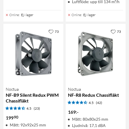
Luftflöde: upp till 134 m³/h
Online
:
Ej i lager
Online
:
Ej i lager
73
73
Noctua
Noctua
NF-B9 Silent Redux PWM
NF-R8 Redux Chassifläkt
Chassifläkt
4.5
(42)
4.5
(23)
169
:
-
90
199
Mått: 80x80x25 mm
Mått: 92x92x25 mm
Ljudnivå: 17,1 dBA