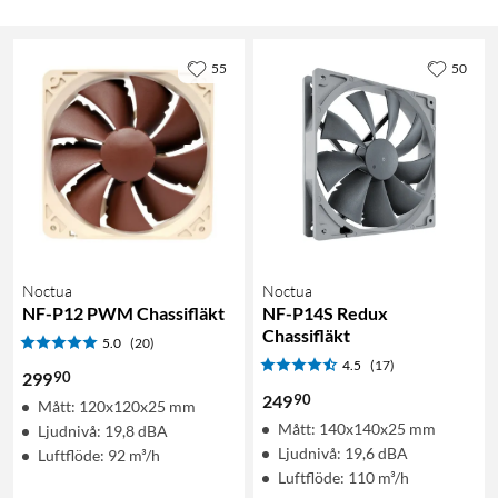
55
50
Noctua
Noctua
NF-P12 PWM Chassifläkt
NF-P14S Redux
Chassifläkt
5.0
(20)
4.5
(17)
90
299
90
249
Mått: 120x120x25 mm
Mått: 140x140x25 mm
Ljudnivå: 19,8 dBA
Ljudnivå: 19,6 dBA
Luftflöde: 92 m³/h
Luftflöde: 110 m³/h