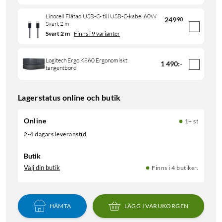
Linocell Flätad USB-C- till USB-C-kabel 60W
249
90
Svart 2 m
Svart 2 m
Finns i 9 varianter
Logitech Ergo K860 Ergonomiskt
1 490
:
-
tangentbord
Lagerstatus online och butik
Online
1+ st
2-4 dagars leveranstid
Butik
Välj din butik
Finns i 4 butiker.
HÄMTA
LÄGG I VARUKORGEN