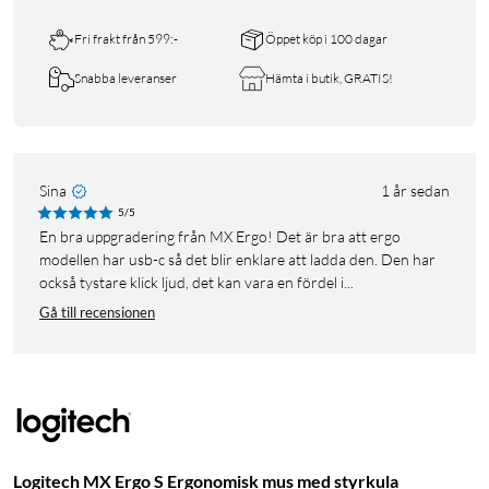
Fri frakt från 599:-
Öppet köp i 100 dagar
Snabba leveranser
Hämta i butik, GRATIS!
Sina
1 år sedan
5/5
En bra uppgradering från MX Ergo! Det är bra att ergo
modellen har usb-c så det blir enklare att ladda den. Den har
också tystare klick ljud, det kan vara en fördel i...
Gå till recensionen
Logitech MX Ergo S Ergonomisk mus med styrkula