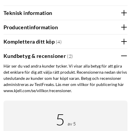
hand och handled.
Bottenplattan kan vinklas 20 grader för att ytterligare
Teknisk information
avlasta underarmen.
Knapparna är 80 % tystare än knapparna på
Producentinformation
föregångaren MX Ergo.
Stöd för USB-C-snabbladdning, 1 minuts laddning ger
Komplettera ditt köp
(
4
)
24 timmars batteritid.
Knapparnas funktionalitet kan anpassas med appen
Kundbetyg & recensioner
(
2
)
Logi Options+ för Windows och macOS.
Här ser du vad andra kunder tycker. Vi visar alla betyg för att göra
Kan anslutas till upp till två enheter och har stöd för
det enklare för dig att välja rätt produkt. Recensionerna nedan skrivs
Logitechs Flow-teknik.
uteslutande av kunder som har köpt varan. Betyg och recensioner
Ansluts trådlöst till din dator via Bluetooth eller Logi
administreras av TestFreaks. Läs mer om villkor för publicering här
Bolt-mottagaren.
www.kjell.com/se/villkor/recensioner.
Tillverkad av återvunnen plast.
5
Avlastar arm och handled
MX Ergo S är utformad för att vara skonsammare för
av 5
underarmen, handen och handleden än traditionella