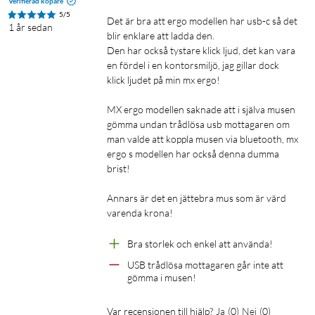
Verifierad köpare
batteri kan du använda musen i 24 timmar. Musen är
5/5
kompatibel med alla USB-C till USB-C- och USB-A till USB-C-
Det är bra att ergo modellen har usb-c så det 
1 år sedan
blir enklare att ladda den.

kablar. USB-C-kabel och laddare säljs separat.
Den har också tystare klick ljud, det kan vara 
en fördel i en kontorsmiljö, jag gillar dock 
Anpassningsbar med Logi Options+-appen
klick ljudet på min mx ergo!

Musen MX Ergo X, som är utvecklad för högerhänta
MX ergo modellen saknade att i själva musen 
användare med mellanstora till stora händer, har totalt åtta
gömma undan trådlösa usb mottagaren om 
knappar, inklusive DPI-knapp och rullningshjul. Sex av
man valde att koppla musen via bluetooth, mx 
knapparna är anpassningsbara. Med appen Logi Options+
ergo s modellen har också denna dumma 
(finns för Windows och macOS) installerad på din dator kan
brist!

du välja vad knapparna ska göra. Inställningsmöjligheterna
omfattar bland annat automatisering av repetitiva uppgifter
Annars är det en jättebra mus som är värd 
varenda krona!

med ett enda klick och justering av pek- och
rullningsupplevelsen.
Bra storlek och enkel att använda!
USB trådlösa mottagaren går inte att 
Två sätt att ansluta trådlöst
gömma i musen!
Du kan ansluta Logitechs MX Ergo S trådlöst till din dator på
två sätt, via Bluetooth eller den medföljande Logi Bolt-
Var recensionen till hjälp?
Ja
(
0
)
Nej
(
0
)