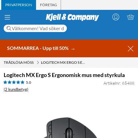
PRIVATPERSON
FÖRETAG
SOMMARREA - Upp till 50%
→
TRÅDLÖSA MÖSS
LOGITECH MX ERGO S ERGONOMISK MUS MED STYRKULA
Logitech MX Ergo S Ergonomisk mus med styrkula
5.0
Artikelnr: 65488
(2 kundbetyg)