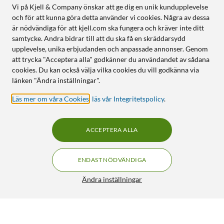
Vi på Kjell & Company önskar att ge dig en unik kundupplevelse
och för att kunna göra detta använder vi cookies. Några av dessa
är nödvändiga för att kjell.com ska fungera och kräver inte ditt
samtycke. Andra bidrar till att du ska få en skräddarsydd
upplevelse, unika erbjudanden och anpassade annonser. Genom
att trycka "Acceptera alla" godkänner du användandet av sådana
cookies. Du kan också välja vilka cookies du vill godkänna via
länken "Ändra inställningar".
Läs mer om våra Cookies
,
läs vår Integritetspolicy
.
ACCEPTERA ALLA
ENDAST NÖDVÄNDIGA
Ändra inställningar
Logitech MX Ergo S Ergonomisk mus med styrkula
FRI FRAKT
5/5
1 199:-