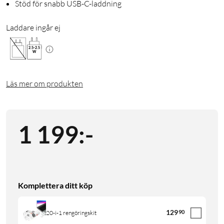
Stöd för snabb USB-C-laddning
Laddare ingår ej
2.5
-
2.5
W
Läs mer om produkten
1 199
:
-
Komplettera ditt köp
129
90
20-i-1 rengöringskit