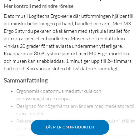
Mer kontroll med mindre rörelse
Datormus i Logitechs Ergo-serie där utformningen hjälper till
att minska belastningen på hand, handled och arm. Med MX
Ergo S styr du pekaren på skärmen med styrkula i stället för
att röra armen eller handleden. Musens bottenplatta kan
vinklas 20 grader för att avlasta underarmen ytterligare.
Knapparna är 80 % tystare jämfört med MX Ergo-modellen
och musen kan snabbladdas: 1 minut ger upp till 24 timmars
batteritid. Kan vara ansluten till två datorer samtidigt.
Sammanfattning
Ergonomisk datormus med styrkula och
anpassningsbara knappar.
Designad för högerhänta användare med medelstora till
stora händer.
Pekaren på skärmen kontrolleras med styrkulan i stället
LÄS MER OM PRODUKTEN
för med hela musen.
Utformad för att minska belastningen på underarm,