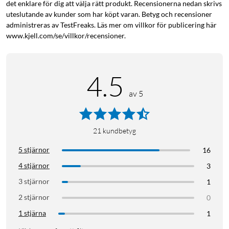
det enklare för dig att välja rätt produkt. Recensionerna nedan skrivs
uteslutande av kunder som har köpt varan. Betyg och recensioner
administreras av TestFreaks. Läs mer om villkor för publicering här
www.kjell.com/se/villkor/recensioner.
4.5
av 5
21
kundbetyg
5 stjärnor
16
4 stjärnor
3
3 stjärnor
1
2 stjärnor
0
1 stjärna
1