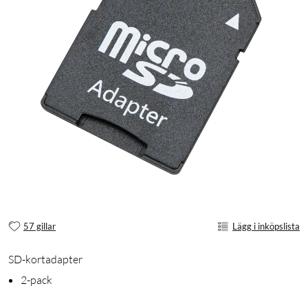
57 gillar
Lägg i inköpslista
SD-kortadapter
2-pack