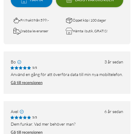
Fri frakt från 599:-
Öppet köp i 100 dagar
Snabba leveranser
Hämta i butik, GRATIS!
Bo
3 år sedan
5/5
Använd en gång för att överföra data till min nya mobiltelefon.
Gå till recensionen
Axel
6 år sedan
5/5
Dem funkar. Vad mer behöver man?
Gå till recensionen