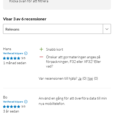
Klicka ovan för att filtrera
Visar 3 av 6 recensioner
Relevans
Hans
Snabb kort
Verifierad köpare
Önskar att gormateringen anges på 
5/5
förpackningen, F32 eller XF32? Eller 
1 månad sedan
vad?
Var recensionen till hjälp?
Ja
(
0
)
Nej
(
0
)
Bo
Använd en gång för att överföra data till min 
Verifierad köpare
nya mobiltelefon.
5/5
3 år sedan