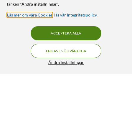
länken "Ändra inställningar".
Läs mer om våra Cookies
,
läs vår Integritetspolicy
.
ACCEPTERA ALLA
ENDAST NÖDVÄNDIGA
Ändra inställningar
Luxorparts Adapter Micro-SD till SD 2-pack
99:90
4.5/5
HÄMTA
LÄGG I VARUKORGEN