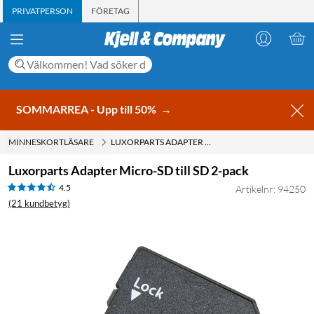
PRIVATPERSON
FÖRETAG
SOMMARREA - Upp till 50%
→
MINNESKORTLÄSARE
LUXORPARTS ADAPTER MICRO-SD TILL SD 2-PACK
Luxorparts Adapter Micro-SD till SD 2-pack
4.5
Artikelnr: 94250
(21 kundbetyg)