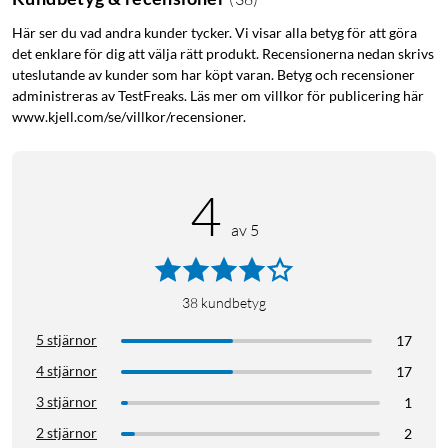
Här ser du vad andra kunder tycker. Vi visar alla betyg för att göra
det enklare för dig att välja rätt produkt. Recensionerna nedan skrivs
uteslutande av kunder som har köpt varan. Betyg och recensioner
administreras av TestFreaks. Läs mer om villkor för publicering här
www.kjell.com/se/villkor/recensioner.
4
av 5
38
kundbetyg
5 stjärnor
17
4 stjärnor
17
3 stjärnor
1
2 stjärnor
2