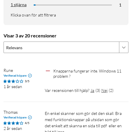
1 stjärna
1
Klicka ovan för att filtrera
Visar 3 av 20 recensioner
Relevans
Rune
Knapparna fungerar inte. Windows 11 
Verifierad köpare
problem ?
3/5
1 år sedan
Var recensionen till hjälp?
Ja
(
3
)
Nej
(
2
)
Thomas
En enkel skanner som gör det den skall. Bra 
Verifierad köpare
med funktionsknappar på utsidan som gör 
4/5
det enkelt att skanna en sida till pdf  eller en 
2 år sedan
bild till jpeg