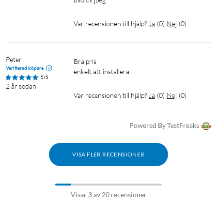
Var recensionen till hjälp?
Ja
(
0
)
Nej
(
0
)
Peter
bra pris

Verifierad köpare
enkelt att installera
5/5
2 år sedan
Var recensionen till hjälp?
Ja
(
0
)
Nej
(
0
)
Powered By TestFreaks
VISA FLER RECENSIONER
Visar 3 av 20 recensioner