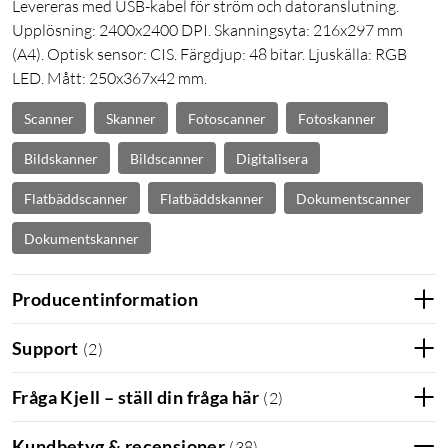
Levereras med USB-kabel för ström och datoranslutning.
Upplösning: 2400x2400 DPI. Skanningsyta: 216x297 mm
(A4). Optisk sensor: CIS. Färgdjup: 48 bitar. Ljuskälla: RGB
LED. Mått: 250x367x42 mm.
Scanner
Skanner
Fotoscanner
Fotoskanner
Bildskanner
Bildscanner
Digitalisera
Flatbäddscanner
Flatbäddskanner
Dokumentscanner
Dokumentskanner
Producentinformation
Support
(
2
)
Fråga Kjell – ställ din fråga här
(
2
)
Kundbetyg & recensioner
(
38
)