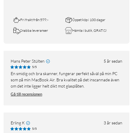
Fri frakt från 599:-
Öppet köp i 100 dagar
Snabba leveranser
Hämta i butik, GRATIS!
Hans Peter Stülten
5 år sedan
5/5
En smidig och bra skanner, fungerar perfekt såväl på min PC
som på min MacBook Air. Bra kvalitet på det inscannade även
om det inte ligger helt dikt mot glasplåten.
Gå till recensionen
Erling K
3 år sedan
5/5