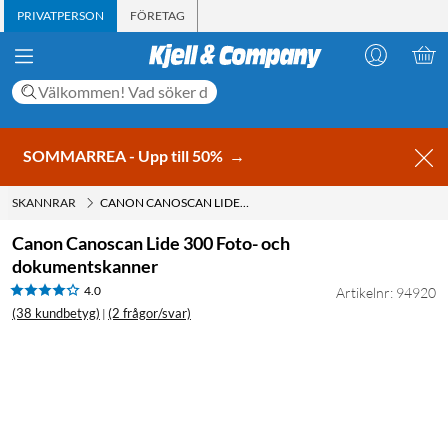
PRIVATPERSON
FÖRETAG
SOMMARREA - Upp till 50%
→
SKANNRAR
CANON CANOSCAN LIDE 300 FOTO- OCH DOKUMENTSKANNER
Canon Canoscan Lide 300 Foto- och
dokumentskanner
4.0
Artikelnr: 94920
(38 kundbetyg)
(2 frågor/svar)
|