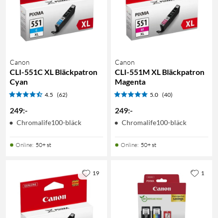
Canon
Canon
CLI-551C XL Bläckpatron
CLI-551M XL Bläckpatron
Cyan
Magenta
4.5
(62)
5.0
(40)
249
:
-
249
:
-
Chromalife100-bläck
Chromalife100-bläck
Online
:
50+ st
Online
:
50+ st
19
1