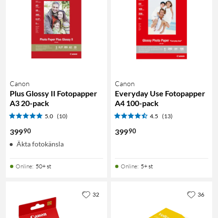
Canon
Canon
Plus Glossy II Fotopapper
Everyday Use Fotopapper
A3 20-pack
A4 100-pack
5.0
(10)
4.5
(13)
90
90
399
399
Äkta fotokänsla
Online
:
50+ st
Online
:
5+ st
32
36