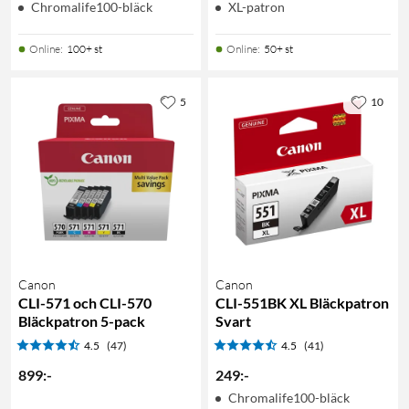
Chromalife100-bläck
XL-patron
Online
:
100+ st
Online
:
50+ st
5
10
Canon
Canon
CLI-571 och CLI-570
CLI-551BK XL Bläckpatron
Bläckpatron 5-pack
Svart
4.5
(47)
4.5
(41)
899
:
-
249
:
-
Chromalife100-bläck