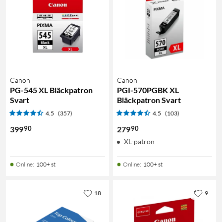
Canon
Canon
PG-545 XL Bläckpatron
PGI-570PGBK XL
Svart
Bläckpatron Svart
4.5
(357)
4.5
(103)
90
90
399
279
XL-patron
Online
:
100+ st
Online
:
100+ st
18
9