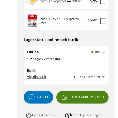
69
90
Canon Skrivarpapper A4 500 ark
Canon PG-545 XL Bläckpatron
399
90
Svart
Lagerstatus online och butik
Online
100+ st
1-2 dagars leveranstid
Butik
Välj din butik
Finns i 109 butiker.
HÄMTA
LÄGG I VARUKORGEN
Fri frakt från 599:-
Öppet köp i 100 dagar