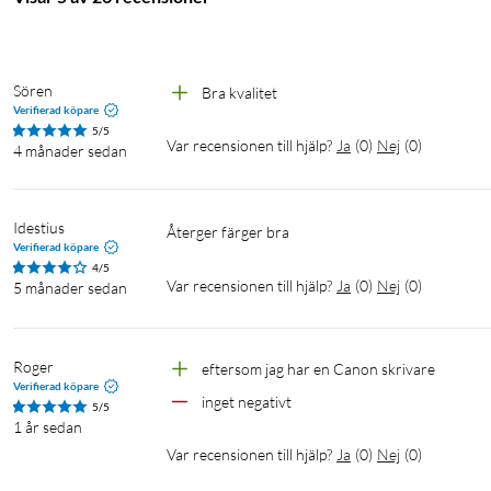
Sören
Bra kvalitet
Verifierad köpare
5/5
Var recensionen till hjälp?
Ja
(
0
)
Nej
(
0
)
4 månader sedan
Idestius
Återger färger bra
Verifierad köpare
4/5
Var recensionen till hjälp?
Ja
(
0
)
Nej
(
0
)
5 månader sedan
Roger
eftersom jag har en Canon skrivare
Verifierad köpare
inget negativt
5/5
1 år sedan
Var recensionen till hjälp?
Ja
(
0
)
Nej
(
0
)