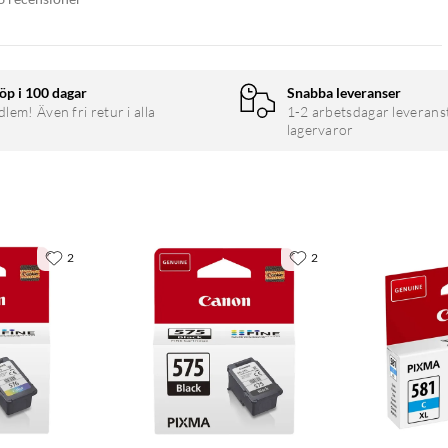
öp i 100 dagar
Snabba leveranser
em! Även fri retur i alla
1-2 arbetsdagar leverans
lagervaror
2
2