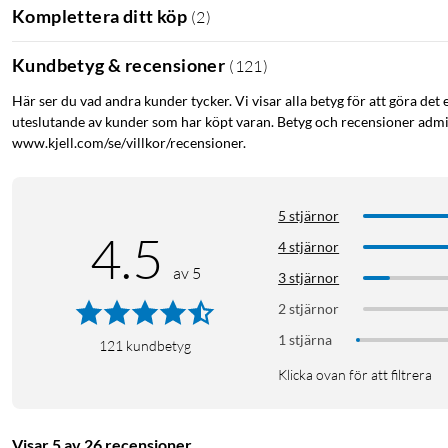
Komplettera ditt köp
(
2
)
Kundbetyg & recensioner
(
121
)
Här ser du vad andra kunder tycker. Vi visar alla betyg för att göra det 
uteslutande av kunder som har köpt varan. Betyg och recensioner admin
www.kjell.com/se/villkor/recensioner.
5 stjärnor
4.5
4 stjärnor
av 5
3 stjärnor
2 stjärnor
1 stjärna
121
kundbetyg
Klicka ovan för att filtrera
Visar 5 av 26 recensioner