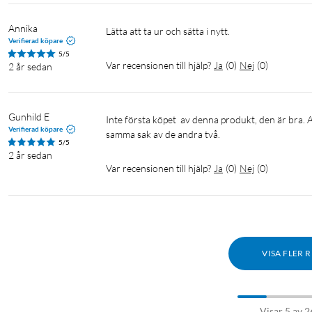
Annika
Lätta att ta ur och sätta i nytt.
Verifierad köpare
5/5
Var recensionen till hjälp?
Ja
(
0
)
Nej
(
0
)
2 år sedan
Gunhild E
Inte första köpet  av denna produkt, den är bra. Alltid toppen av bemötande, fixar o trixar så man blir  nöjd.

Verifierad köpare
5/5
2 år sedan
Var recensionen till hjälp?
Ja
(
0
)
Nej
(
0
)
VISA FLER 
Visar 5 av 2