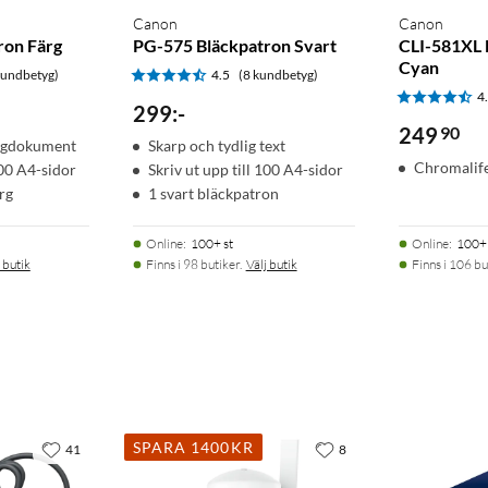
Canon
Canon
ron Färg
PG-575 Bläckpatron Svart
CLI-581XL 
Cyan
kundbetyg)
4.5
(8 kundbetyg)
4
299
:
-
249
90
ärgdokument
Skarp och tydlig text
Chromalif
100 A4-sidor
Skriv ut upp till 100 A4-sidor
rg
1 svart bläckpatron
Online
:
100+ st
Online
:
100+ 
 butik
Finns i 98 butiker.
Välj butik
Finns i 106 bu
SPARA 1400KR
41
8