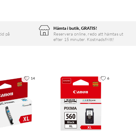
Hämta i butik, GRATIS!
tid på
Reservera online, redo att hämtas ut
efter 15 minuter. Kostnadsfritt!
14
6