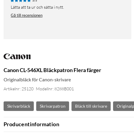
5/5
Lätta att ta ur och sätta i nytt.
Gå till recensionen
Canon CL-546XL Bläckpatron Flera färger
Originalbläck för Canon-skrivare
Artikelnr: 25120
Modellnr: 8288B001
Skrivarbläck
Skrivarpatron
Bläck till skrivare
Original
Producentinformation