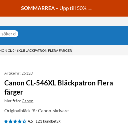
SOMMARREA
– Upp till 50% →
NON CL-546XL BLÄCKPATRON FLERA FÄRGER
Artikelnr: 25120
Canon CL-546XL Bläckpatron Flera
färger
Mer från:
Canon
Originalbläck för Canon-skrivare
4.5
121 kundbetyg