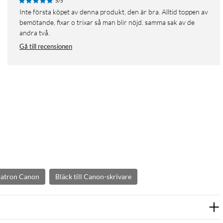
5/5
Inte första köpet av denna produkt, den är bra. Alltid toppen av
bemötande, fixar o trixar så man blir nöjd. samma sak av de
andra två.
Gå till recensionen
patron Canon
Bläck till Canon-skrivare