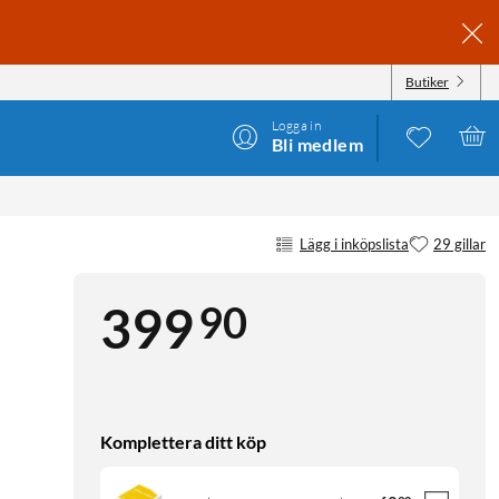
Butiker
Logga in
Bli medlem
Lägg i inköpslista
29 gillar
90
399
Komplettera ditt köp