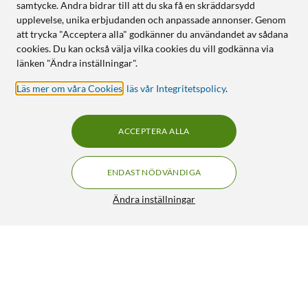
samtycke. Andra bidrar till att du ska få en skräddarsydd
upplevelse, unika erbjudanden och anpassade annonser. Genom
att trycka "Acceptera alla" godkänner du användandet av sådana
cookies. Du kan också välja vilka cookies du vill godkänna via
länken "Ändra inställningar".
Läs mer om våra Cookies
,
läs vår Integritetspolicy
.
ACCEPTERA ALLA
ENDAST NÖDVÄNDIGA
Ändra inställningar
HDMI till VGA-adapter med ljud
249:90
4.5/5
HÄMTA
LÄGG I VARUKORGEN