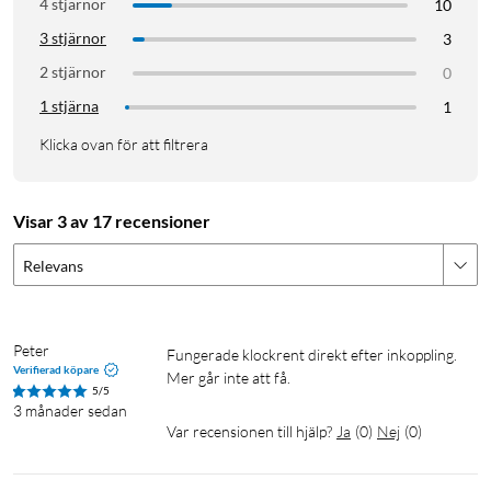
4 stjärnor
10
3 stjärnor
3
2 stjärnor
0
1 stjärna
1
Klicka ovan för att filtrera
Visar 3 av 17 recensioner
Relevans
Peter
Fungerade klockrent direkt efter inkoppling. 
Verifierad köpare
Mer går inte att få.
5/5
3 månader sedan
Var recensionen till hjälp?
Ja
(
0
)
Nej
(
0
)