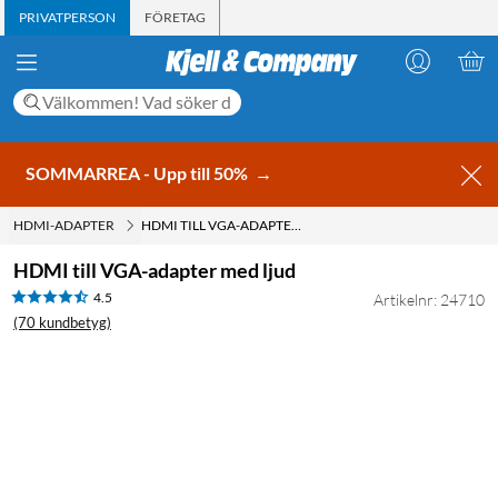
PRIVATPERSON
FÖRETAG
SOMMARREA - Upp till 50%
→
HDMI-ADAPTER
HDMI TILL VGA-ADAPTER MED LJUD
HDMI till VGA-adapter med ljud
4.5
Artikelnr: 24710
(70 kundbetyg)