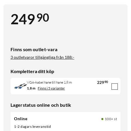
90
249
Finns som outlet-vara
3 outletvaror tillgängliga från
188:-
Komplettera ditt köp
229
90
VGA-kabel hane till hane 1,8 m
1,8 m
Finns i 5 varianter
Lagerstatus online och butik
Online
100+ st
1-2 dagars leveranstid