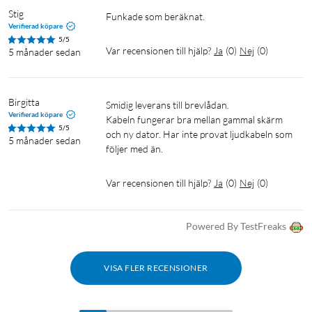
Stig
Funkade som beräknat. 
Verifierad köpare
5/5
Var recensionen till hjälp?
Ja
(
0
)
Nej
(
0
)
5 månader sedan
Birgitta
Smidig leverans till brevlådan.

Verifierad köpare
Kabeln fungerar bra mellan gammal skärm 
5/5
och ny dator. Har inte provat ljudkabeln som 
5 månader sedan
följer med än.
Var recensionen till hjälp?
Ja
(
0
)
Nej
(
0
)
Powered By TestFreaks
VISA FLER RECENSIONER