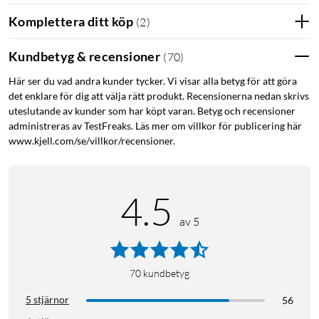
Komplettera ditt köp
(
2
)
Kundbetyg & recensioner
(
70
)
Här ser du vad andra kunder tycker. Vi visar alla betyg för att göra
det enklare för dig att välja rätt produkt. Recensionerna nedan skrivs
uteslutande av kunder som har köpt varan. Betyg och recensioner
administreras av TestFreaks. Läs mer om villkor för publicering här
www.kjell.com/se/villkor/recensioner.
4.5
av 5
70
kundbetyg
5 stjärnor
56