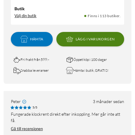
Butik
Välj din butik
Finns i 113 butiker.
HÄMTA
LÄGG I VARUKORGEN
Fri frakt från 599:-
Öppet köp i 100 dagar
Snabba leveranser
Hämta i butik, GRATIS!
Peter
3 månader sedan
5/5
Fungerade klockrent direkt efter inkoppling. Mer går inte att
få.
Gå till recensionen