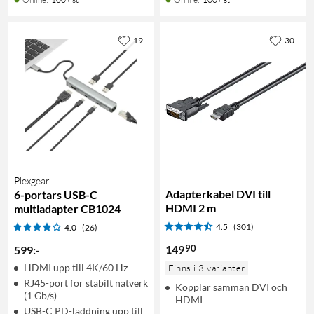
19
30
Plexgear
Adapterkabel DVI till
6-portars USB-C
HDMI 2 m
multiadapter CB1024
4.5
(301)
4.0
(26)
90
149
599
:
-
HDMI upp till 4K/60 Hz
Finns i 3 varianter
RJ45-port för stabilt nätverk
Kopplar samman DVI och
(1 Gb/s)
HDMI
USB-C PD-laddning upp till