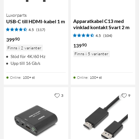
Luxorparts
Apparatkabel C13 med
USB-C till HDMI-kabel 1 m
vinklad kontakt Svart 2 m
4.5
(117)
4.5
(104)
90
399
90
139
Finns i 2 varianter
Finns i 5 varianter
Stöd för 4K/60 Hz
Upp till 16 Gb/s
Online
:
100+ st
Online
:
100+ st
3
9