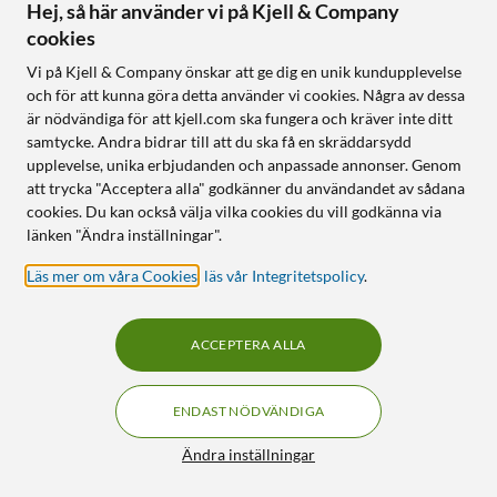
Hej, så här använder vi på Kjell & Company
cookies
Online
:
100+ st
Online
:
100+ st
Vi på Kjell & Company önskar att ge dig en unik kundupplevelse
och för att kunna göra detta använder vi cookies. Några av dessa
NYHET
NYHET
0
1
är nödvändiga för att kjell.com ska fungera och kräver inte ditt
samtycke. Andra bidrar till att du ska få en skräddarsydd
upplevelse, unika erbjudanden och anpassade annonser. Genom
att trycka "Acceptera alla" godkänner du användandet av sådana
cookies. Du kan också välja vilka cookies du vill godkänna via
länken "Ändra inställningar".
Läs mer om våra Cookies
,
läs vår Integritetspolicy
.
Luxorparts
Anker
HDMI-splitter mini 4K/60
Prime Thunderbolt 5-
ACCEPTERA ALLA
Hz 2-vägs
kabel 1 m
90
499
690
:
-
ENDAST NÖDVÄNDIGA
Dela en HDMI-källa till två
80 Gbps data och 240 W
skärmar
laddning
Filter
Ändra inställningar
Stöd för 4K/60 Hz och
Stöd för 8K- och 4K-
HDMI 2.0b
skärmar