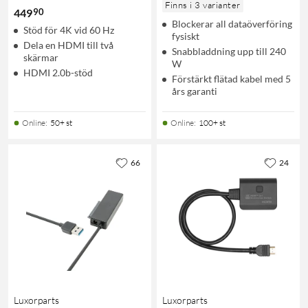
Finns i 3 varianter
90
449
Blockerar all dataöverföring
Stöd för 4K vid 60 Hz
fysiskt
Dela en HDMI till två
Snabbladdning upp till 240
skärmar
W
HDMI 2.0b-stöd
Förstärkt flätad kabel med 5
års garanti
Online
:
50+ st
Online
:
100+ st
66
24
Luxorparts
Luxorparts