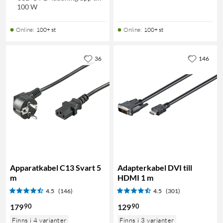
100 W
Online
:
100+ st
Online
:
100+ st
36
146
Apparatkabel C13 Svart 5
Adapterkabel DVI till
m
HDMI 1 m
4.5
(146)
4.5
(301)
90
90
179
129
Finns i 4 varianter
Finns i 3 varianter