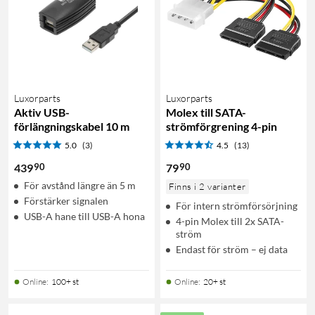
Luxorparts
Luxorparts
Aktiv USB-
Molex till SATA-
förlängningskabel 10 m
strömförgrening 4-pin
5.0
(3)
4.5
(13)
90
90
439
79
För avstånd längre än 5 m
Finns i 2 varianter
Förstärker signalen
För intern strömförsörjning
USB-A hane till USB-A hona
4-pin Molex till 2x SATA-
ström
Endast för ström – ej data
Online
:
100+ st
Online
:
20+ st