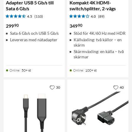
Adapter USB 5 Gb/s till
Kompakt 4K HDMI-
Sata 6 Gb/s
switch/splitter, 2-vägs
4.5
(110)
4.0
(89)
90
90
299
349
Sata 6 Gb/s och USB 5 Gb/s
Stöd för 4K/60 Hz med HDR
Levereras med nätadapter
Källväxling: två källor – en
skärm
Skärmväxling: en källa – två
skärmar
Online
:
50+ st
Online
:
100+ st
30
40