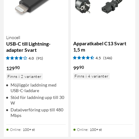
Linocell
Apparatkabel C13 Svart
USB-C till Lightning-
1,5 m
adapter Svart
4.5
(146)
4.0
(91)
90
99
90
129
Finns i 4 varianter
Finns i 2 varianter
Möjliggör laddning med
USB-C-laddare
Stöd för laddning upp till 30
W
Dataöverföring upp till 480
Mbps
Online
:
100+ st
Online
:
100+ st