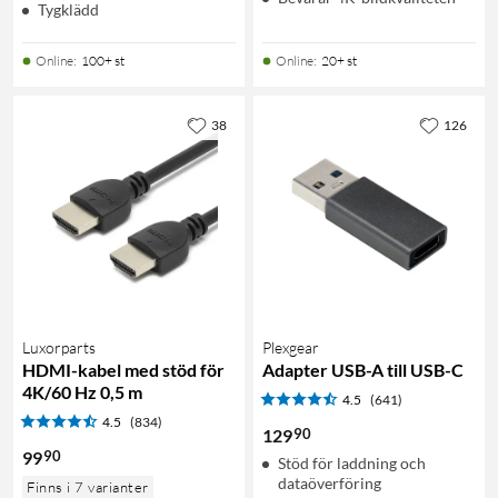
Tygklädd
Online
:
100+ st
Online
:
20+ st
38
126
Luxorparts
Plexgear
HDMI-kabel med stöd för
Adapter USB-A till USB-C
4K/60 Hz 0,5 m
4.5
(641)
4.5
(834)
90
129
90
99
Stöd för laddning och
dataöverföring
Finns i 7 varianter