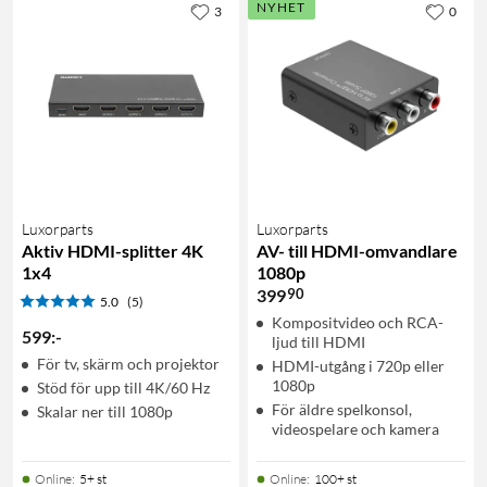
NYHET
3
0
Luxorparts
Luxorparts
Aktiv HDMI-splitter 4K
AV- till HDMI-omvandlare
1x4
1080p
90
399
5.0
(5)
Kompositvideo och RCA-
599
:
-
ljud till HDMI
För tv, skärm och projektor
HDMI-utgång i 720p eller
1080p
Stöd för upp till 4K/60 Hz
För äldre spelkonsol,
Skalar ner till 1080p
videospelare och kamera
Online
:
5+ st
Online
:
100+ st