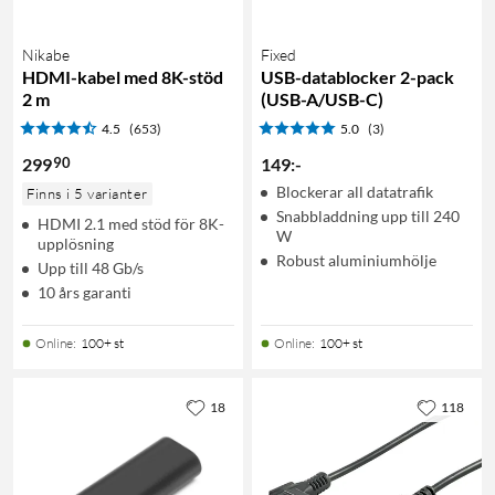
Nikabe
Fixed
HDMI-kabel med 8K-stöd
USB-datablocker 2-pack
2 m
(USB-A/USB-C)
4.5
(653)
5.0
(3)
90
299
149
:
-
Blockerar all datatrafik
Finns i 5 varianter
Snabbladdning upp till 240
HDMI 2.1 med stöd för 8K-
W
upplösning
Robust aluminiumhölje
Upp till 48 Gb/s
10 års garanti
Online
:
100+ st
Online
:
100+ st
18
118