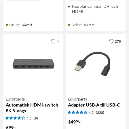
Kopplar samman DVI och
HDMI
Online
:
100+ st
Online
:
100+ st
4
278
Luxorparts
Luxorparts
Automatisk HDMI-switch
Adapter USB-A till USB-C
8K 5-vägs
4.5
(258)
4.5
(9)
90
149
699
:
-