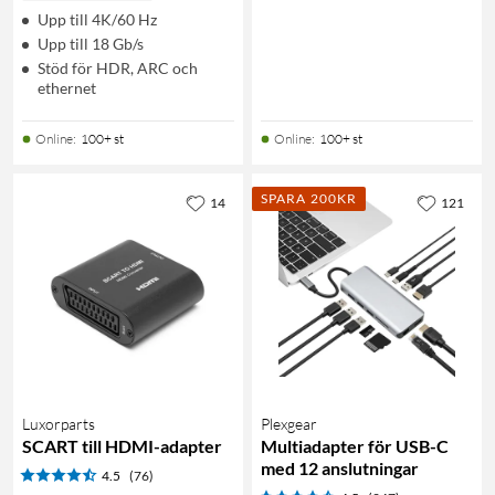
Upp till 4K/60 Hz
Upp till 18 Gb/s
Stöd för HDR, ARC och
ethernet
Online
:
100+ st
Online
:
100+ st
SPARA 200KR
14
121
Luxorparts
Plexgear
SCART till HDMI-adapter
Multiadapter för USB-C
med 12 anslutningar
4.5
(76)