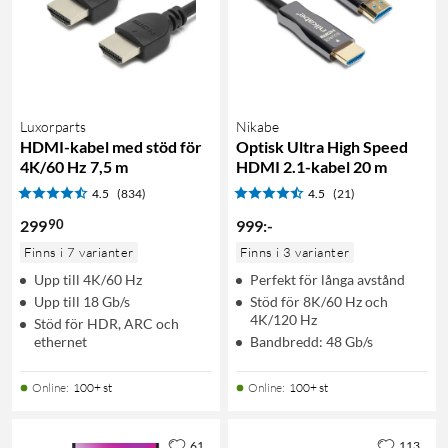
Luxorparts
Nikabe
HDMI-kabel med stöd för
Optisk Ultra High Speed
4K/60 Hz 7,5 m
HDMI 2.1-kabel 20 m
4.5
(834)
4.5
(21)
90
299
999
:
-
Finns i 7 varianter
Finns i 3 varianter
Upp till 4K/60 Hz
Perfekt för långa avstånd
Upp till 18 Gb/s
Stöd för 8K/60 Hz och
4K/120 Hz
Stöd för HDR, ARC och
ethernet
Bandbredd: 48 Gb/s
Online
:
100+ st
Online
:
100+ st
61
113