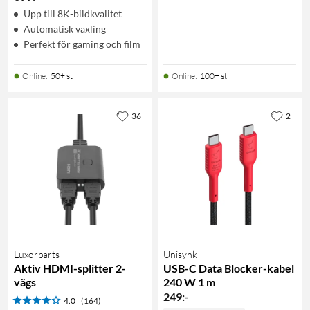
Upp till 8K-bildkvalitet
Automatisk växling
Perfekt för gaming och film
Online
:
50+ st
Online
:
100+ st
36
2
Luxorparts
Unisynk
Aktiv HDMI-splitter 2-
USB-C Data Blocker-kabel
vägs
240 W 1 m
249
:
-
4.0
(164)