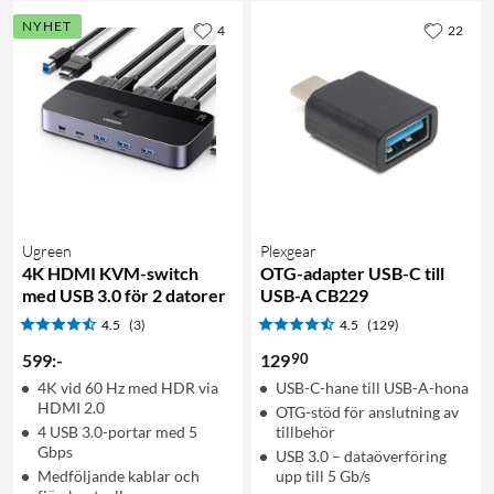
NYHET
4
22
Ugreen
Plexgear
4K HDMI KVM-switch
OTG-adapter USB-C till
med USB 3.0 för 2 datorer
USB-A CB229
4.5
(3)
4.5
(129)
90
599
:
-
129
4K vid 60 Hz med HDR via
USB-C-hane till USB-A-hona
HDMI 2.0
OTG-stöd för anslutning av
4 USB 3.0-portar med 5
tillbehör
Gbps
USB 3.0 – dataöverföring
Medföljande kablar och
upp till 5 Gb/s