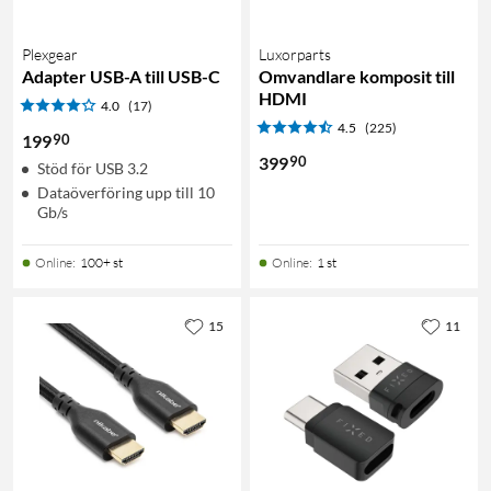
Plexgear
Luxorparts
Adapter USB-A till USB-C
Omvandlare komposit till
HDMI
4.0
(17)
4.5
(225)
90
199
90
399
Stöd för USB 3.2
Dataöverföring upp till 10
Gb/s
Online
:
100+ st
Online
:
1 st
15
11