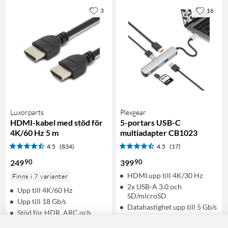
3
16
Luxorparts
Plexgear
HDMI-kabel med stöd för
5-portars USB-C
4K/60 Hz 5 m
multiadapter CB1023
4.5
(834)
4.5
(17)
90
90
249
399
HDMI upp till 4K/30 Hz
Finns i 7 varianter
2x USB-A 3.0 och
Upp till 4K/60 Hz
SD/microSD
Upp till 18 Gb/s
Datahastighet upp till 5 Gb/s
Stöd för HDR, ARC och
ethernet