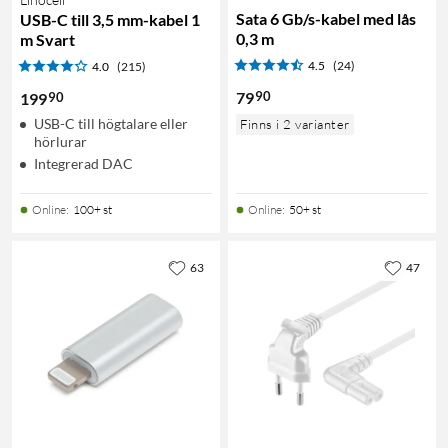
Sata 6 Gb/s-kabel med lås
USB-C till 3,5 mm-kabel 1
0,3 m
m Svart
4.5
(24)
4.0
(215)
90
79
90
199
USB-C till högtalare eller
Finns i 2 varianter
hörlurar
Integrerad DAC
Online
:
100+ st
Online
:
50+ st
63
47