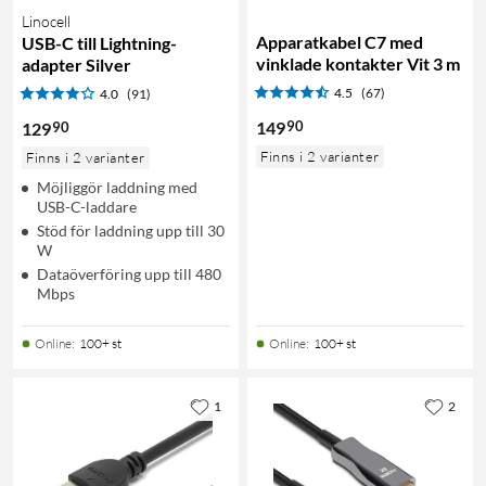
Linocell
Apparatkabel C7 med
USB-C till Lightning-
vinklade kontakter Vit 3 m
adapter Silver
4.5
(67)
4.0
(91)
90
149
90
129
Finns i 2 varianter
Finns i 2 varianter
Möjliggör laddning med
USB-C-laddare
Stöd för laddning upp till 30
W
Dataöverföring upp till 480
Mbps
Online
:
100+ st
Online
:
100+ st
1
2