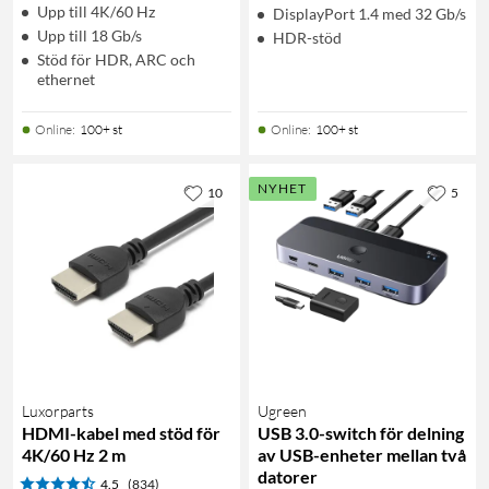
Upp till 4K/60 Hz
DisplayPort 1.4 med 32 Gb/s
Upp till 18 Gb/s
HDR-stöd
Stöd för HDR, ARC och
ethernet
Online
:
100+ st
Online
:
100+ st
NYHET
10
5
Luxorparts
Ugreen
HDMI-kabel med stöd för
USB 3.0-switch för delning
4K/60 Hz 2 m
av USB-enheter mellan två
datorer
4.5
(834)