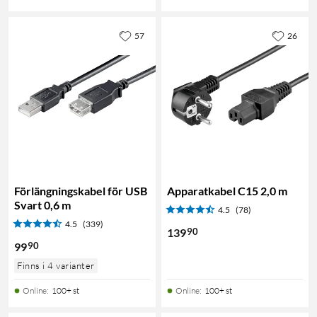
57
26
Förlängningskabel för USB
Apparatkabel C15 2,0 m
Svart 0,6 m
4.5
(78)
4.5
(339)
90
139
90
99
Finns i 4 varianter
Online
:
100+ st
Online
:
100+ st