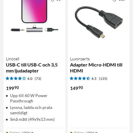
Linocell
Luxorparts
USB-C till USB-C och 3,5
Adapter Micro-HDMI till
mm ljudadapter
HDMI
4.0
(73)
4.5
(135)
90
90
199
149
Upp till 60 W Power
Passthrough
Lyssna, ladda och prata
samtidigt
Små mått (49x9x13 mm)
Online
:
100+ st
Online
:
100+ st