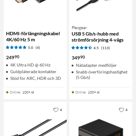
Plexgear
HDMI-förlängningskabel
USB 5 Gb/s-hubb med
4K/60 Hz 5 m
strömförsörjning 4-vägs
5.0
(4)
4.5
(113)
90
249
90
349
4K Ultra HD @ 60 Hz
Nätadapter medföljer
Guldpläterade kontakter
Snabb överföringshastighet
(5 Gb/s)
Stöd för ARC, HDR och 3D
Online
:
100+ st
Online
:
100+ st
4
4