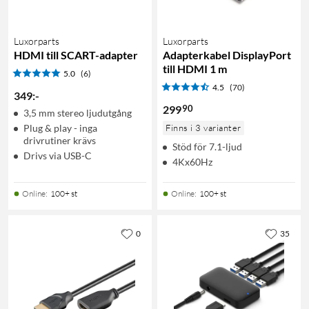
Luxorparts
Luxorparts
HDMI till SCART-adapter
Adapterkabel DisplayPort
till HDMI 1 m
5.0
(6)
4.5
(70)
349
:
-
90
299
3,5 mm stereo ljudutgång
Plug & play - inga
Finns i 3 varianter
drivrutiner krävs
Stöd för 7.1-ljud
Drivs via USB-C
4Kx60Hz
Online
:
100+ st
Online
:
100+ st
0
35