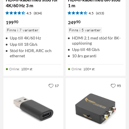
4K/60 Hz 3 m
1 m
4.5
(834)
4.5
(653)
90
90
199
249
Finns i 7 varianter
Finns i 5 varianter
Upp till 4K/60 Hz
HDMI 2.1 med stöd för 8K-
upplösning
Upp till 18 Gb/s
Upp till 48 Gb/s
Stöd för HDR, ARC och
ethernet
10 års garanti
Online
:
100+ st
Online
:
100+ st
17
95