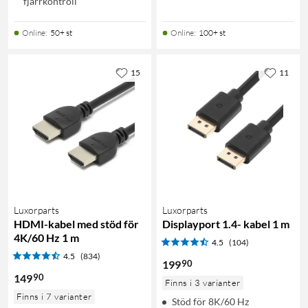
fjärrkontroll
Online
:
50+ st
Online
:
100+ st
15
11
Luxorparts
Luxorparts
HDMI-kabel med stöd för
Displayport 1.4- kabel 1 m
4K/60 Hz 1 m
4.5
(104)
4.5
(834)
90
199
90
149
Finns i 3 varianter
Finns i 7 varianter
Stöd för 8K/60 Hz