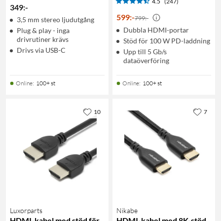
4.5
(247)
349
:
-
599
:
-
799:-
3,5 mm stereo ljudutgång
Dubbla HDMI-portar
Plug & play - inga
drivrutiner krävs
Stöd för 100 W PD-laddning
Drivs via USB-C
Upp till 5 Gb/s
dataöverföring
Online
:
100+ st
Online
:
100+ st
10
7
Luxorparts
Nikabe
HDMI-kabel med stöd för
HDMI-kabel med 8K-stöd