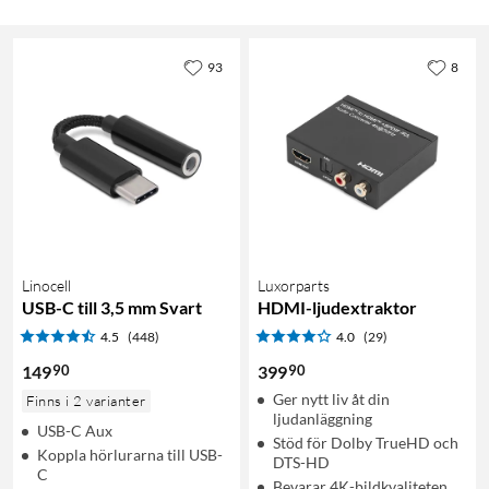
93
8
Linocell
Luxorparts
USB-C till 3,5 mm Svart
HDMI-ljudextraktor
4.5
(448)
4.0
(29)
90
90
149
399
Ger nytt liv åt din
Finns i 2 varianter
ljudanläggning
USB-C Aux
Stöd för Dolby TrueHD och
Koppla hörlurarna till USB-
DTS-HD
C
Bevarar 4K-bildkvaliteten