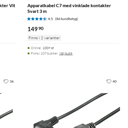
kter Vit
Apparatkabel C7 med vinklade kontakter
Svart 3 m
4.5
(86 kundbetyg)
149
90
Finns i 2 varianter
Online
:
100+ st
Finns i 109 butiker.
Välj butik
36
40