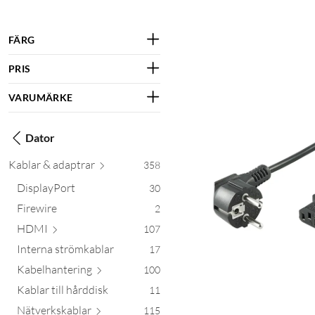
FÄRG
PRIS
VARUMÄRKE
Dator
Kablar & ada
ptrar
358
DisplayPort
30
Firewire
2
HDMI
107
Interna strömkablar
17
Kabelhant
ering
100
Kablar till hårddisk
11
Nätverksk
ablar
115