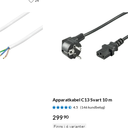
24
Apparatkabel C13 Svart 10 m
4.5
(146 kundbetyg)
299
90
Finns i 4 varianter