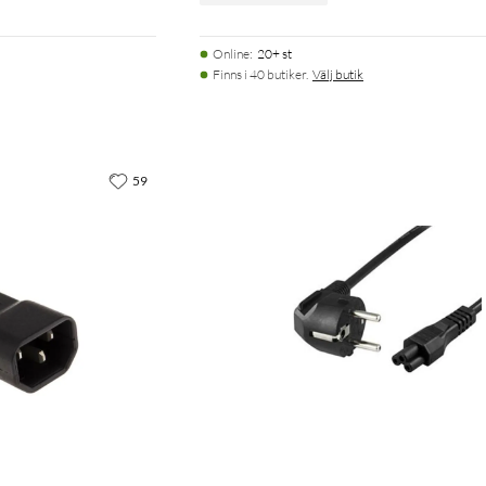
Online
:
20+ st
Finns i 40 butiker.
Välj butik
59