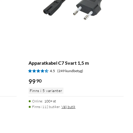
Apparatkabel C7 Svart 1,5 m
4.5
(249 kundbetyg)
99
90
Finns i 5 varianter
Online
:
100+ st
Finns i 112 butiker.
Välj butik