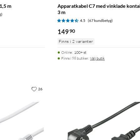
1,5 m
Apparatkabel C7 med vinklade konta
3 m
g)
4.5
(67 kundbetyg)
149
90
Finns i 2 varianter
Online
:
100+ st
Finns i 98 butiker.
Välj butik
26