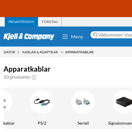
PRIVATPERSON
FÖRETAG
Meny
DATOR
KABLAR & ADAPTRAR
APPARATKABLAR
Apparatkablar
50 produkter
kskablar
PS/2
Seriell
Signalomvan