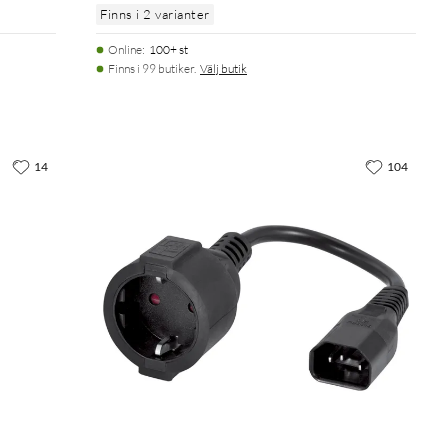
Finns i 2 varianter
Online
:
100+ st
Finns i 99 butiker.
Välj butik
14
104