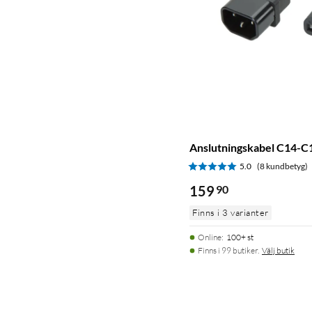
Anslutningskabel C14-C1
5.0
(8 kundbetyg)
159
90
Finns i 3 varianter
Online
:
100+ st
Finns i 99 butiker.
Välj butik