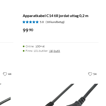
Apparatkabel C14 till jordat uttag 0,2 m
5.0
(18 kundbetyg)
99
90
Online
:
100+ st
Finns i 101 butiker.
Välj butik
44
54