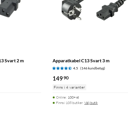
3 Svart 2 m
Apparatkabel C13 Svart 3 m
4.5
(146 kundbetyg)
149
90
Finns i 4 varianter
Online
:
100+ st
Finns i 108 butiker.
Välj butik