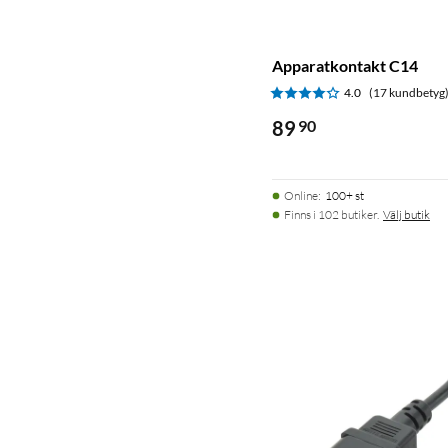
Apparatkontakt C14
4.0
(17 kundbetyg
89
90
Online
:
100+ st
Finns i 102 butiker.
Välj butik