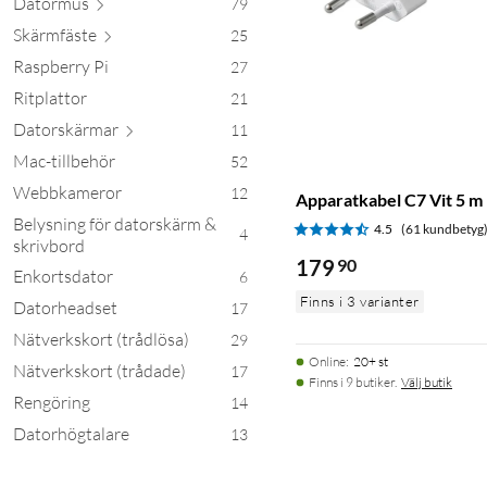
Dat
ormus
79
Skärm
fäste
25
Raspberry Pi
27
Ritplattor
21
Datorsk
ärmar
11
Mac-tillbehör
52
Webbkameror
12
Apparatkabel C7 Vit 5 m
Belysning för datorskärm &
4.5
(61 kundbetyg
4
skrivbord
179
90
Enkortsdator
6
Finns i 3 varianter
Datorheadset
17
Nätverkskort (trådlösa)
29
Online
:
20+ st
Nätverkskort (trådade)
17
Finns i 9 butiker.
Välj butik
Rengöring
14
Datorhögtalare
13