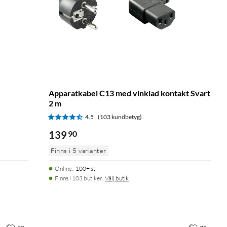
Apparatkabel C13 med vinklad kontakt Svart
2 m
4.5
(103 kundbetyg)
139
90
Finns i 5 varianter
Online
:
100+ st
Finns i 103 butiker.
Välj butik