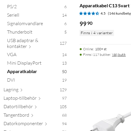
Apparatkabel C13 Svart 
PS/2
6
4.5
(146 kundbety
Seriell
14
99
90
Signalomvandlare
6
Thunderbolt
5
Finns i 4 varianter
USB adaptrar &
127
kont
akter
Online
:
100+ st
VGA
14
Finns i 117 butiker.
Välj butik
Mini DisplayPort
13
Apparatkablar
50
DVI
19
Lagring
129
Laptop-till
behör
97
Datortill
behör
105
Tangen
tbord
68
Datorkompon
enter
94