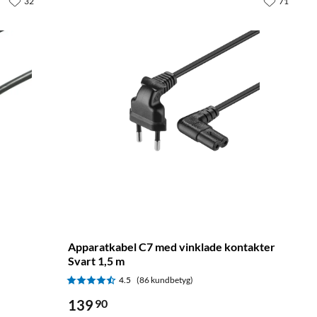
32
71
Apparatkabel C7 med vinklade kontakter
Svart 1,5 m
4.5
(86 kundbetyg)
139
90