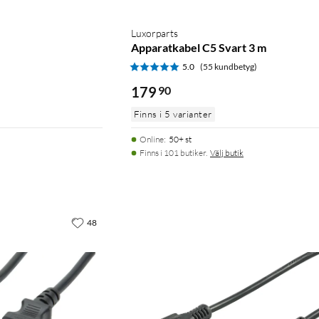
Luxorparts
Apparatkabel C5 Svart 3 m
)
5.0
(55 kundbetyg)
179
90
Finns i 5 varianter
Online
:
50+ st
Finns i 101 butiker.
Välj butik
48