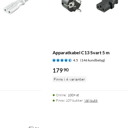
Apparatkabel C13 Svart 5 m
)
4.5
(146 kundbetyg)
179
90
Finns i 4 varianter
Online
:
100+ st
Finns i 109 butiker.
Välj butik