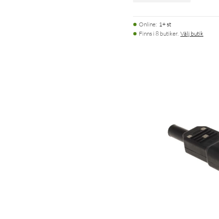
Online
:
1+ st
Finns i 8 butiker.
Välj butik