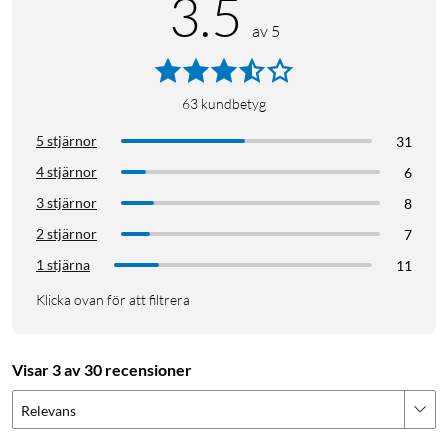
3.5
av 5
63
kundbetyg
5 stjärnor
31
4 stjärnor
6
3 stjärnor
8
2 stjärnor
7
1 stjärna
11
Klicka ovan för att filtrera
Visar 3 av 30 recensioner
Relevans