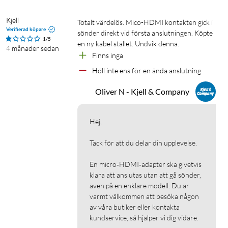
Kjell
Totalt värdelös. Mico-HDMI kontakten gick i 
Verifierad köpare
sönder direkt vid första anslutningen. Köpte 
1/5
en ny kabel stället. Undvik denna.
4 månader sedan
Finns inga
Höll inte ens för en ända anslutning 
Oliver N - Kjell & Company
Hej,

Tack för att du delar din upplevelse. 

En micro‑HDMI‑adapter ska givetvis 
klara att anslutas utan att gå sönder, 
även på en enklare modell. Du är 
varmt välkommen att besöka någon 
av våra butiker eller kontakta 
kundservice, så hjälper vi dig vidare.