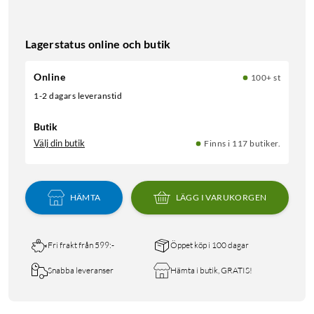
Lagerstatus online och butik
Online
100+ st
1-2 dagars leveranstid
Butik
Välj din butik
Finns i 117 butiker.
HÄMTA
LÄGG I VARUKORGEN
Fri frakt från 599:-
Öppet köp i 100 dagar
Snabba leveranser
Hämta i butik, GRATIS!