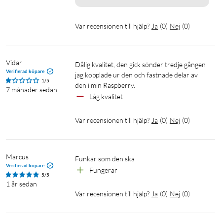
Var recensionen till hjälp?
Ja
(
0
)
Nej
(
0
)
Vidar
Dålig kvalitet, den gick sönder tredje gången 
Verifierad köpare
jag kopplade ur den och fastnade delar av 
1/5
den i min Raspberry.
7 månader sedan
Låg kvalitet 
Var recensionen till hjälp?
Ja
(
0
)
Nej
(
0
)
Marcus
Funkar som den ska
Verifierad köpare
Fungerar
5/5
1 år sedan
Var recensionen till hjälp?
Ja
(
0
)
Nej
(
0
)