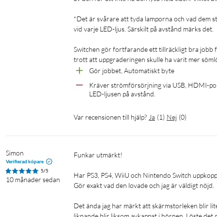
DTS
DTS-HD Master Audio
*Det är svårare att tyda lamporna och vad dem stå
vid varje LED-ljus. Särskilt på avstånd märks det.

Funktioner
Switchen gör fortfarande ett tillräckligt bra jobb 
Automatisk och manuell växling
trott att uppgraderingen skulle ha varit mer söml
Fjärrkontroll (2x AAA-batterier, säljs separat)
Gör jobbet, Automatiskt byte
VRR (Variable Refresh Rate)
Kräver strömförsörjning via USB, HDMI-portar
ALLM (Auto Low Latency Mode)
LED-ljusen på avstånd.
QFT (Quick Frame Transport)
CEC-stöd
Var recensionen till hjälp?
Ja
(
1
)
Nej
(
0
)
Inbyggd equalizer (förstärker HDMI-signalen), retiming och driv
Strömförsörjning
Simon
Funkar utmärkt!

DC 5 V/1 A (via USB-C-port, adapter säljs separat)
Verifierad köpare
5/5
Har PS3, PS4, WiiU och Nintendo Switch uppkopplad
10 månader sedan
Miljö
Gör exakt vad den lovade och jag är väldigt nöjd.

Driftstemperatur: 0–70 °C
Förvaring, luftfuktighet: 5–90 % RH (icke-kondenserande)
Det ända jag har märkt att skärmstorleken blir lit
liknande blir liksom avkappat i hörnen. Löste det