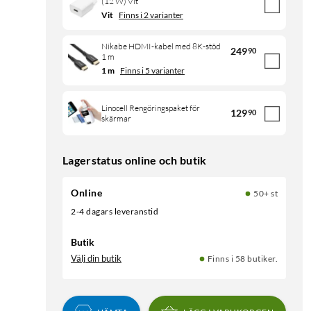
(12 W) Vit
Vit
Finns i 2 varianter
Nikabe HDMI-kabel med 8K-stöd
249
90
1 m
1 m
Finns i 5 varianter
Linocell Rengöringspaket för
129
90
skärmar
Lagerstatus online och butik
Online
50+ st
2-4 dagars leveranstid
Butik
Välj din butik
Finns i 58 butiker.