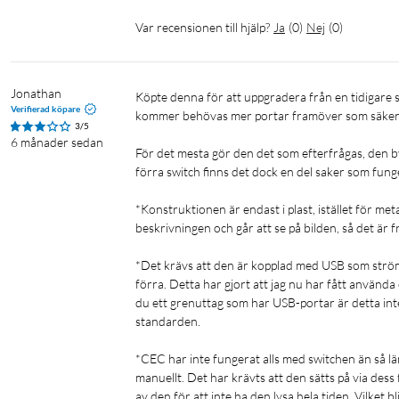
Se t.ex. Nikabe HDMI-kabel med 8K-stöd
(
69475
)
.
Var recensionen till hjälp?
Ja
(
0
)
Nej
(
0
)
Specifikationer
Anslutningar
Jonathan
Köpte denna för att uppgradera från en tidigare switch, som stödde högst HDMI 2.0 och med tre portar. Tänkte att det 
5x HDMI-ingångar
Verifierad köpare
kommer behövas mer portar framöver som säkerhet,
3/5
1x HDMI-utgång
6 månader sedan
För det mesta gör den det som efterfrågas, den by
förra switch finns det dock en del saker som funger
Video
Upplösningar: 480i/p, 576i/p, 720p, 1080i/p @ 60/240 Hz, 4K 
*Konstruktionen är endast i plast, istället för meta
Färgformat: 4:4:4
beskrivningen och går att se på bilden, så det är frä
Färgdjup: 12-bit per kanal (36-bit totalt)
Bandbredd: 12 Gb/s per kanal (48 Gb/s totalt)
*Det krävs att den är kopplad med USB som ström
HDR-stöd: HDR10, HDR10+, Dolby Vision
förra. Detta har gjort att jag nu har fått använda
du ett grenuttag som har USB-portar är detta inte
standarden.

Ljud
LPCM
*CEC har inte fungerat alls med switchen än så lä
Dolby Digital
manuellt. Det har krävts att den sätts på via dess 
Dolby TrueHD
av den för att inte ha den lysa hela tiden. Vilket bl