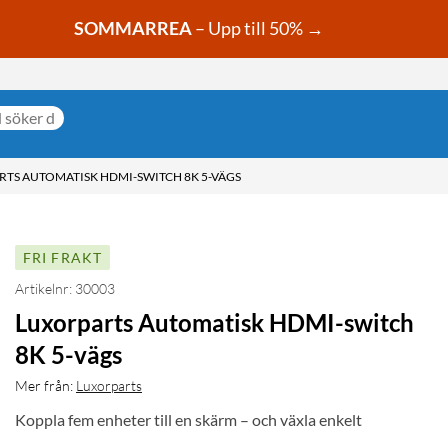
SOMMARREA
– Upp till 50% →
TS AUTOMATISK HDMI-SWITCH 8K 5-VÄGS
FRI FRAKT
Artikelnr: 30003
Luxorparts Automatisk HDMI-switch
8K 5-vägs
Mer från:
Luxorparts
Koppla fem enheter till en skärm – och växla enkelt