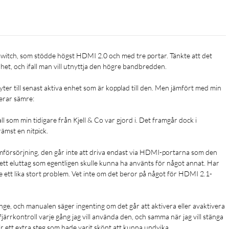
 och ifall man vill utnyttja den högre bandbredden.

ter till senast aktiva enhet som är kopplad till den. Men jämfört med min 
ar sämre:

@ 60/120 Hz, 8K @ 60 Hz
ll som min tidigare från Kjell & Co var gjord i. Det framgår dock i 
mst en nitpick.

försörjning, den går inte att driva endast via HDMI-portarna som den 
 ett eluttag som egentligen skulle kunna ha använts för något annat. Har 
 ett lika stort problem. Vet inte om det beror på något för HDMI 2.1-
nge, och manualen säger ingenting om det går att aktivera eller avaktivera 
fjärrkontroll varje gång jag vill använda den, och samma när jag vill stänga 
ir ett extra steg som hade varit skönt att kunna undvika.
