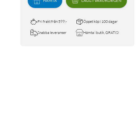
HÄMTA
LÄGG I VARUKORGEN
Fri frakt från 599:-
Öppet köp i 100 dagar
Snabba leveranser
Hämta i butik, GRATIS!