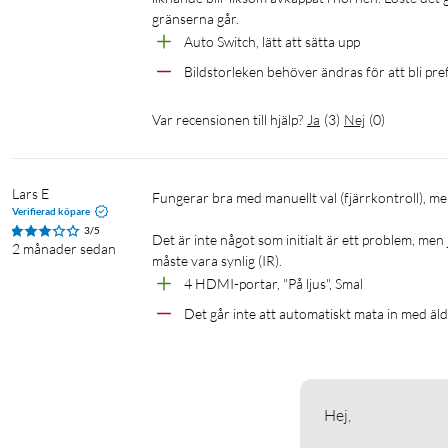
gränserna går.
Material och mått
Auto Switch, lätt att sätta upp
Material: ABS-plast
Mått: 160x57x16 mm
Bildstorleken behöver ändras för att bli pr
Vikt: 97 g
Var recensionen till hjälp?
Ja
(
3
)
Nej
(
0
)
I förpackningen
HDMI-switch
Lars E
Fjärrkontroll (2x AAA-batterier säljs separat)
Fungerar bra med manuellt val (fjärrkontroll), men kämpar med automatiskt ingångsval när de anslutna enheterna är äldre.

Verifierad köpare
USB-A- till USB-C-kabel
3/5
Det är inte något som initialt är ett problem, men
Manual
2 månader sedan
måste vara synlig (IR).
4 HDMI-portar, "På ljus", Smal
Det går inte att automatiskt mata in med äl
Hej, 
