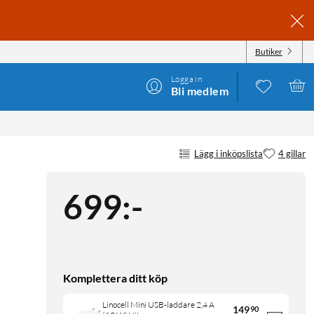
Butiker
Logga in
Bli medlem
Lägg i inköpslista
4 gillar
699
:
-
Komplettera ditt köp
Linocell Mini USB-laddare 2,4 A
149
90