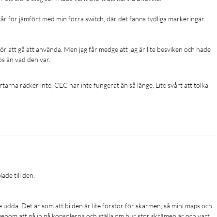
r för jämfört med min förra switch, där det fanns tydliga markeringar 
för att gå att använda. Men jag får medge att jag är lite besviken och hade 
ös än vad den var.
na räcker inte, CEC har inte fungerat än så länge, Lite svårt att tolka 
er
e till den.

e udda. Det är som att bilden är lite förstor för skärmen, så mini maps och 
 genom att gå in på konsolerna och ställa om hur stor skrämen är och vart 