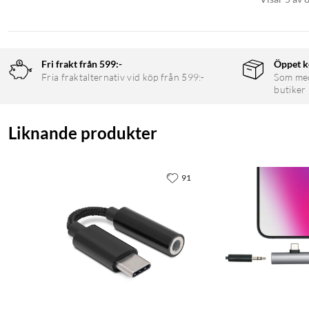
Fri frakt från 599:-
Öppet k
Fria fraktalternativ vid köp från 599:-
Som medl
butiker
Liknande produkter
91