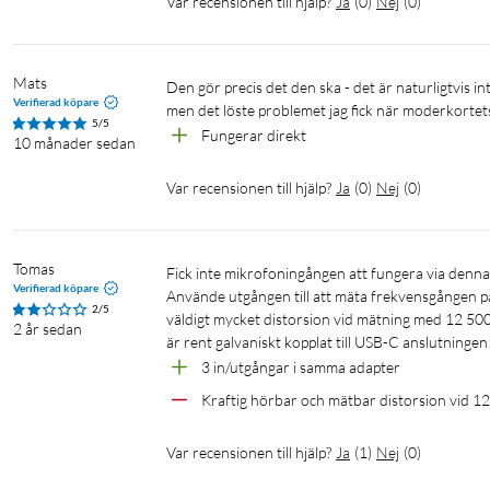
Var recensionen till hjälp?
Ja
(
0
)
Nej
(
0
)
Mats
Den gör precis det den ska - det är naturligtvis inte ett audiofil-ljudkort eller en mikrofonadapter för proffsinspelningar, 
Verifierad köpare
men det löste problemet jag fick när moderkortet
5/5
Fungerar direkt
10 månader sedan
Var recensionen till hjälp?
Ja
(
0
)
Nej
(
0
)
Tomas
Fick inte mikrofoningången att fungera via denna till min laptop ASUS Vivobook X1505.

Verifierad köpare
Använde utgången till att mäta frekvensgången på 
2/5
väldigt mycket distorsion vid mätning med 12 500 
2 år sedan
är rent galvaniskt kopplat till USB-C anslutningen
3 in/utgångar i samma adapter
Kraftig hörbar och mätbar distorsion vid 1
Var recensionen till hjälp?
Ja
(
1
)
Nej
(
0
)