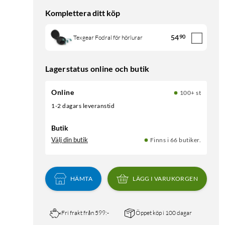
Komplettera ditt köp
54
90
Texgear Fodral för hörlurar
Lagerstatus online och butik
Online
100+ st
1-2 dagars leveranstid
Butik
Välj din butik
Finns i 66 butiker.
HÄMTA
LÄGG I VARUKORGEN
Fri frakt från 599:-
Öppet köp i 100 dagar