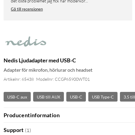
det löste problemet jag fick när moderkor...
Gå till recensionen
Nedis Ljudadapter med USB-C
Adapter för mikrofon, hörlurar och headset
Artikelnr: 65438
Modellnr: CCGP65900WT01
USB-C aux
USB till AUX
USB-C
USB Type-C
3.5 ti
Producentinformation
Support
(
1
)