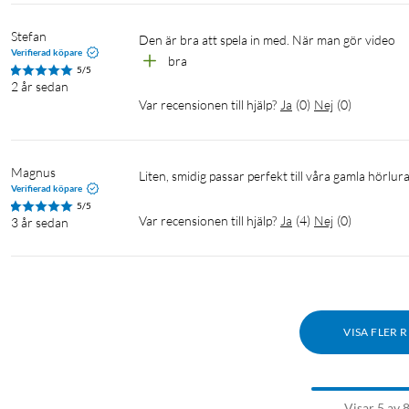
Stefan
Den är bra att spela in med. När man gör video
Verifierad köpare
bra
5/5
2 år sedan
Var recensionen till hjälp?
Ja
(
0
)
Nej
(
0
)
Magnus
Liten, smidig passar perfekt till våra gamla hörlura
Verifierad köpare
5/5
Var recensionen till hjälp?
Ja
(
4
)
Nej
(
0
)
3 år sedan
VISA FLER 
Visar 5 av 