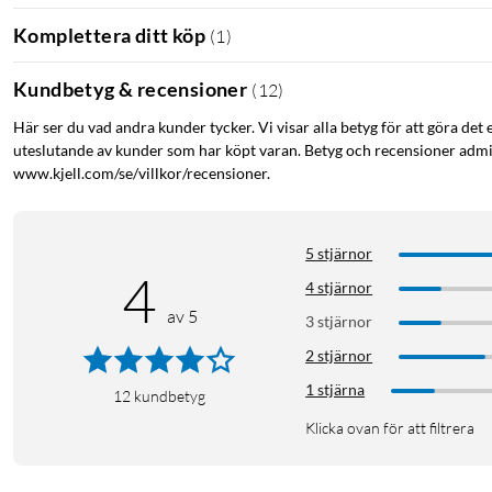
Komplettera ditt köp
(
1
)
Kundbetyg & recensioner
(
12
)
Här ser du vad andra kunder tycker. Vi visar alla betyg för att göra det 
uteslutande av kunder som har köpt varan. Betyg och recensioner admin
www.kjell.com/se/villkor/recensioner.
5 stjärnor
4
4 stjärnor
av 5
3 stjärnor
2 stjärnor
1 stjärna
12
kundbetyg
Klicka ovan för att filtrera