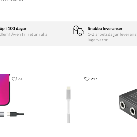
öp i 100 dagar
Snabba leveranser
em! Även fri retur i alla
1-2 arbetsdagar leverans
lagervaror
61
217