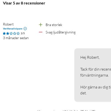
Visar 5 av 8 recensioner
Robert
Bra storlek 
Verifierad köpare
Svag ljudåtergivning 
2/5
3 månader sedan
Hej Robert,

Tack för din recens
förväntningarna.

Hör gärna av dig ti
det.