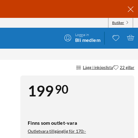
Butiker
Logga in
Bli medlem
Lägg i inköpslista
22 gillar
90
199
Finns som outlet-vara
Outletvara tillgänglig för
170:-