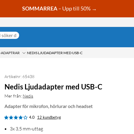
SOMMARREA
– Upp till 50% →
-ADAPTRAR
NEDIS LJUDADAPTER MED USB-C
Artikelnr: 65438
Nedis Ljudadapter med USB-C
Mer från:
Nedis
Adapter för mikrofon, hörlurar och headset
4.0
12 kundbetyg
3x 3,5 mm-uttag