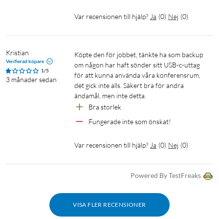
Var recensionen till hjälp?
Ja
(
0
)
Nej
(
0
)
Kristian
Köpte den för jobbet, tänkte ha som backup 
Verifierad köpare
om någon har haft sönder sitt USB-c-uttag 
1/5
för att kunna använda våra konferensrum, 
3 månader sedan
det gick inte alls. Säkert bra för andra 
ändamål, men inte detta. 
Bra storlek
Fungerade inte som önskat!
Var recensionen till hjälp?
Ja
(
0
)
Nej
(
0
)
Powered By TestFreaks
VISA FLER RECENSIONER