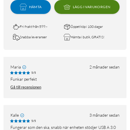
HÄMTA
LÄGG I VARUKORGEN
Fri frakt från 599:-
Öppet köp i 100 dagar
Snabba leveranser
Hämta i butik, GRATIS!
Maria
2 månader sedan
5/5
Funkar perfekt
Gå till recensionen
Kalle
3 månader sedan
5/5
Fungerar som den ska, snabb när enheten stödjer USB A 3.0