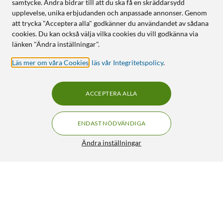
samtycke. Andra bidrar till att du ska få en skräddarsydd
upplevelse, unika erbjudanden och anpassade annonser. Genom
att trycka "Acceptera alla" godkänner du användandet av sådana
cookies. Du kan också välja vilka cookies du vill godkänna via
länken "Ändra inställningar".
Läs mer om våra Cookies
,
läs vår Integritetspolicy
.
ACCEPTERA ALLA
ENDAST NÖDVÄNDIGA
Ändra inställningar
Plexgear Adapter USB-A till USB-C
199:90
4/5
HÄMTA
LÄGG I VARUKORGEN