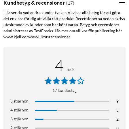
Kundbetyg & recensioner
(
17
)
Här ser du vad andra kunder tycker. Vi visar alla betyg för att göra
det enklare för dig att välja rätt produkt. Recensionerna nedan skrivs
uteslutande av kunder som har köpt varan. Betyg och recensioner
administreras av TestFreaks. Läs mer om villkor för publicering här
www.kjell.com/se/villkor/recensioner.
4
av 5
17
kundbetyg
5 stjärnor
9
4 stjärnor
5
3 stjärnor
2
2 stjärnor
0