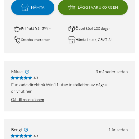
HÄMTA
LÄGG I VARUKORGEN
Fri frakt från 599:-
Öppet köp i 100 dagar
Snabba leveranser
Hämta i butik, GRATIS!
Mikael
3 månader sedan
5/5
Funkade direkt på Win11 utan installation av några
drivrutiner.
Gå till recensionen
Bengt
1 år sedan
5/5