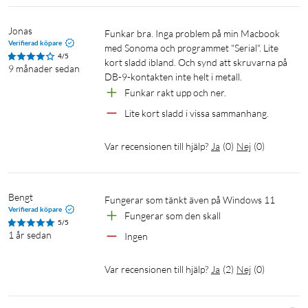
Jonas
Funkar bra. Inga problem på min Macbook 
Verifierad köpare
med Sonoma och programmet "Serial". Lite 
4/5
kort sladd ibland. Och synd att skruvarna på 
9 månader sedan
DB-9-kontakten inte helt i metall.
Funkar rakt upp och ner.
Lite kort sladd i vissa sammanhang.
Var recensionen till hjälp?
Ja
(
0
)
Nej
(
0
)
Bengt
Fungerar som tänkt även på Windows 11
Verifierad köpare
Fungerar som den skall
5/5
1 år sedan
Ingen
Var recensionen till hjälp?
Ja
(
2
)
Nej
(
0
)