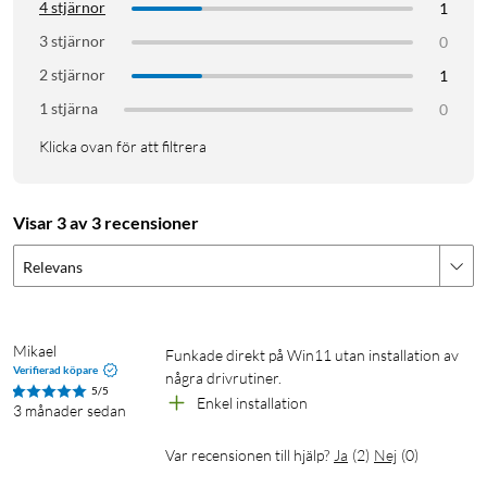
4 stjärnor
1
3 stjärnor
0
2 stjärnor
1
1 stjärna
0
Klicka ovan för att filtrera
Visar 3 av 3 recensioner
Relevans
Mikael
Funkade direkt på Win11 utan installation av 
Verifierad köpare
några drivrutiner.
5/5
Enkel installation
3 månader sedan
Var recensionen till hjälp?
Ja
(
2
)
Nej
(
0
)