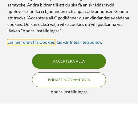
samtycke. Andra bidrar till att du ska få en skräddarsydd
upplevelse, unika erbjudanden och anpassade annonser. Genom
att trycka "Acceptera alla" godkänner du användandet av sådana
cookies. Du kan också välja vilka cookies du vill godkänna via
länken "Ändra inställningar".
Läs mer om våra Cookies
,
läs vår Integritetspolicy
.
ACCEPTERA ALLA
ENDAST NÖDVÄNDIGA
Ändra inställningar
Plexgear Adapter USB-C till seriell
449:90
4/5
HÄMTA
LÄGG I VARUKORGEN