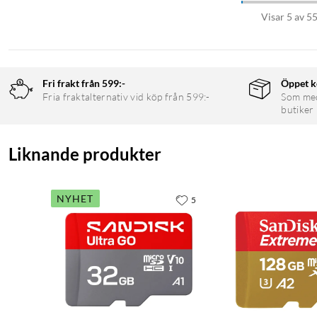
Visar 5 av 5
Fri frakt från 599:-
Öppet k
Fria fraktalternativ vid köp från 599:-
Som medl
butiker
Liknande produkter
NYHET
5