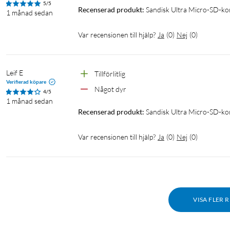
5/5
Recenserad produkt:
Sandisk Ultra Micro-SD-k
1 månad sedan
Var recensionen till hjälp?
Ja
(
0
)
Nej
(
0
)
Leif E
Tillförlitlig
Verifierad köpare
Något dyr
4/5
1 månad sedan
Recenserad produkt:
Sandisk Ultra Micro-SD-k
Var recensionen till hjälp?
Ja
(
0
)
Nej
(
0
)
VISA FLER 