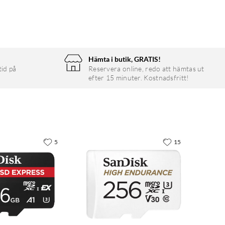
Hämta i butik, GRATIS!
tid på
Reservera online, redo att hämtas ut
efter 15 minuter. Kostnadsfritt!
5
15