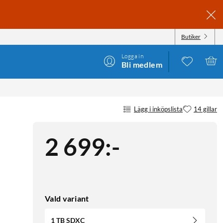
Butiker
Logga in
Bli medlem
Lägg i inköpslista
14 gillar
2 699
:
-
Vald variant
1 TB SDXC