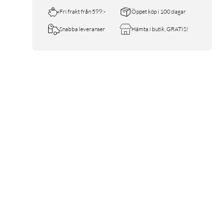
Fri frakt från 599:-
Öppet köp i 100 dagar
Snabba leveranser
Hämta i butik, GRATIS!