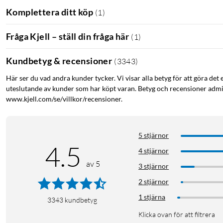
Komplettera ditt köp
(
1
)
Fråga Kjell – ställ din fråga här
(
1
)
Kundbetyg & recensioner
(
3343
)
Här ser du vad andra kunder tycker. Vi visar alla betyg för att göra det 
uteslutande av kunder som har köpt varan. Betyg och recensioner admin
www.kjell.com/se/villkor/recensioner.
5 stjärnor
4.5
4 stjärnor
av 5
3 stjärnor
2 stjärnor
1 stjärna
3343
kundbetyg
Klicka ovan för att filtrera