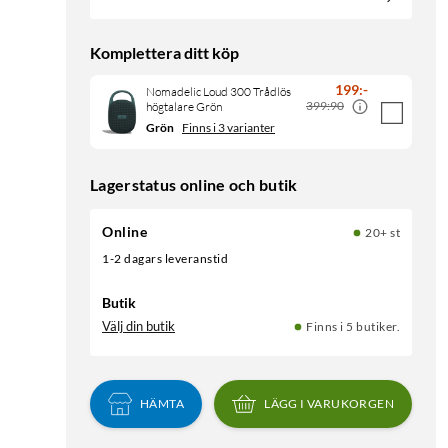
Komplettera ditt köp
199
:
-
Nomadelic Loud 300 Trådlös
399:90
högtalare Grön
Grön
Finns i 3 varianter
Lagerstatus online och butik
Online
20+ st
1-2 dagars leveranstid
Butik
Välj din butik
Finns i 5 butiker.
HÄMTA
LÄGG I VARUKORGEN