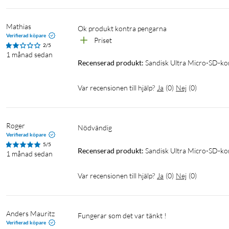
Mathias
Ok produkt kontra pengarna 
Verifierad köpare
Priset
2/5
1 månad sedan
Recenserad produkt:
Sandisk Ultra Micro-SD-k
Var recensionen till hjälp?
Ja
(
0
)
Nej
(
0
)
Roger
Nödvändig
Verifierad köpare
5/5
Recenserad produkt:
Sandisk Ultra Micro-SD-k
1 månad sedan
Var recensionen till hjälp?
Ja
(
0
)
Nej
(
0
)
Anders Mauritz
Fungerar som det var tänkt !
Verifierad köpare