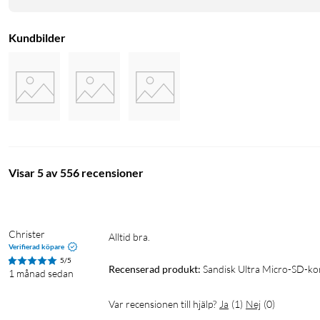
Kundbilder
Visar 5 av 556 recensioner
Christer
Alltid bra.
Verifierad köpare
5/5
Recenserad produkt:
Sandisk Ultra Micro-SD-k
1 månad sedan
Var recensionen till hjälp?
Ja
(
1
)
Nej
(
0
)