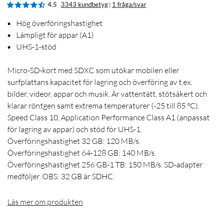
4.5
3343 kundbetyg
1 fråga/svar
|
Hög överföringshastighet
Lämpligt för appar (A1)
UHS-1-stöd
Micro-SD-kort med SDXC som utökar mobilen eller
surfplattans kapacitet för lagring och överföring av t.ex.
bilder, videor, appar och musik. Är vattentätt, stötsäkert och
klarar röntgen samt extrema temperaturer (-25 till 85 °C).
Speed Class 10, Application Performance Class A1 (anpassat
för lagring av appar) och stöd för UHS-1.
Överföringshastighet 32 GB: 120 MB/s.
Överföringshastighet 64-128 GB: 140 MB/s.
Överföringshastighet 256 GB-1 TB: 150 MB/s. SD-adapter
medföljer. OBS: 32 GB är SDHC.
Läs mer om produkten