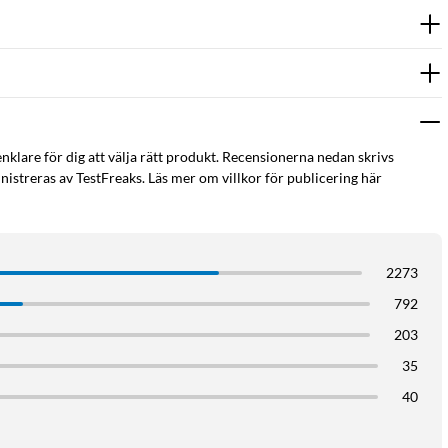
enklare för dig att välja rätt produkt. Recensionerna nedan skrivs
istreras av TestFreaks. Läs mer om villkor för publicering här
2273
792
203
35
40