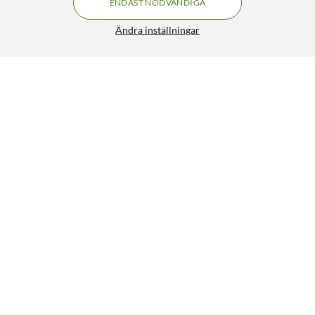
ENDAST NÖDVÄNDIGA
Ändra inställningar
Liknande produkter
109
100