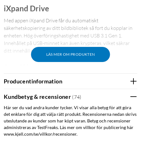
iXpand Drive
Med appen iXpand Drive får du automatiskt
säkerhetskopiering av ditt bildbibliotek så fort du kopplar in
enheten. Hög överföringshastighet med USB 3.1 Gen 1.
Innehållet på USB-minnet kan även krypteras, vilket säkrar
ditt innehåll med ett lösenord.
LÄS MER OM PRODUKTEN
Specifikationer
USB 3.1 Gen 1
Producentinformation
Anslutningar: USB-C, Lightning
Kompatibilitet: iOS, Android, MacOS och Windows
Kundbetyg & recensioner
(
74
)
Mått: 50x15.6x8.7 mm
Här ser du vad andra kunder tycker. Vi visar alla betyg för att göra
det enklare för dig att välja rätt produkt. Recensionerna nedan skrivs
Minne för iPhone
Minne för iPad
uteslutande av kunder som har köpt varan. Betyg och recensioner
administreras av TestFreaks. Läs mer om villkor för publicering här
Extraminne för iPhone
Extraminne för iPad
www.kjell.com/se/villkor/recensioner.