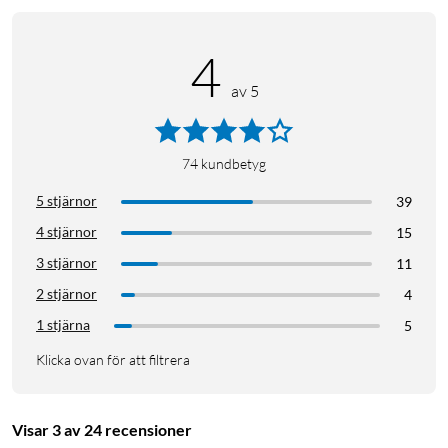
4
av 5
74
kundbetyg
5 stjärnor
39
4 stjärnor
15
3 stjärnor
11
2 stjärnor
4
1 stjärna
5
Klicka ovan för att filtrera
Visar 3 av 24 recensioner