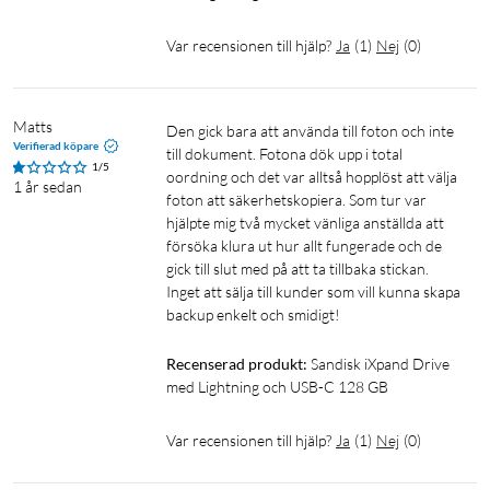
Var recensionen till hjälp?
Ja
(
1
)
Nej
(
0
)
Matts
Den gick bara att använda till foton och inte 
Verifierad köpare
till dokument. Fotona dök upp i total 
1/5
oordning och det var alltså hopplöst att välja 
1 år sedan
foton att säkerhetskopiera. Som tur var 
hjälpte mig två mycket vänliga anställda att 
försöka klura ut hur allt fungerade och de 
gick till slut med på att ta tillbaka stickan. 

Inget att sälja till kunder som vill kunna skapa 
backup enkelt och smidigt!
Recenserad produkt:
Sandisk iXpand Drive 
med Lightning och USB-C 128 GB
Var recensionen till hjälp?
Ja
(
1
)
Nej
(
0
)