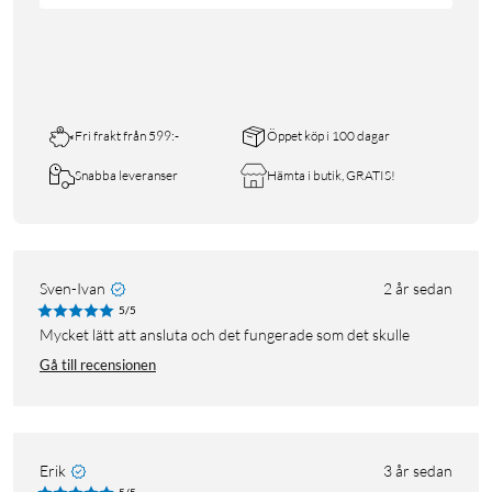
Fri frakt från 599:-
Öppet köp i 100 dagar
Snabba leveranser
Hämta i butik, GRATIS!
Sven-Ivan
2 år sedan
5/5
mycket lätt att ansluta och det fungerade som det skulle
Gå till recensionen
Erik
3 år sedan