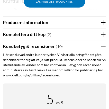
Kraftfull laddning med 250W effekt
LÄS MER OM PRODUKTEN
Anker Prime 250W är designad för att ladda flera enheter
samtidigt med hög hastighet. Med fyra USB-C-portar och två
USB-A-portar kan du enkelt ladda allt från smartphones och
Producentinformation
surfplattor till bärbara datorer och annan utrustning.
Komplettera ditt köp
(
2
)
Realtids laddningsöversikt
Kundbetyg & recensioner
(
10
)
Den inbyggda 2,26" LCD-skärmen ger dig detaljerad
information om laddningshastighet och strömförbrukning i
Här ser du vad andra kunder tycker. Vi visar alla betyg för att göra
realtid, så att du alltid har full kontroll över laddningen.
det enklare för dig att välja rätt produkt. Recensionerna nedan skrivs
uteslutande av kunder som har köpt varan. Betyg och recensioner
administreras av TestFreaks. Läs mer om villkor för publicering här
Justerbar effekt
www.kjell.com/se/villkor/recensioner.
Med det smarta sidohjulet kan du manuellt justera effekten
på utgångarna för optimal laddning av olika enheter, vilket
säkerställer maximal effektivitet och batterivänlig laddning.
5
av 5
GaNPrime-teknologi