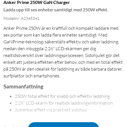
Anker Prime 250W GaN Charger
Ladda upp till sex enheter samtidigt med 250W effekt.
Modellnr: A2345341
Anker Prime 250W är en kraftfull och kompakt laddare med
sex portar som kan ladda flera enheter samtidigt. Med
GaNPrime-teknologi säkerställs effektiv och säker laddning,
medan den inbyggda 2,26" LCD-skärmen ger dig
realtidsöversikt över laddningsprocessen. Sidohjulet gör det
enkelt att justera effekten efter behov, och med en total effekt
på 250W är den idealisk för laddning av både bärbara datorer,
surfplattor och smartphones.
Sammanfattning
250W total effekt för snabb och effektiv laddning
2,26" LCD-skärm för realtids laddningsinformation
Justerbar effekt via praktiskt sidohjul