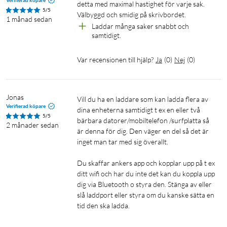
Verifierad köpare
detta med maximal hastighet för varje sak.

5/5
Välbyggd och smidig på skrivbordet.
1 månad sedan
Laddar många saker snabbt och 
samtidigt.
Var recensionen till hjälp?
Ja
(
0
)
Nej
(
0
)
Jonas
Vill du ha en laddare som kan ladda flera av 
Verifierad köpare
dina enheterna samtidigt t ex en eller två 
5/5
bärbara datorer/mobiltelefon /surfplatta så 
2 månader sedan
är denna för dig. Den väger en del så det är 
inget man tar med sig överallt.

Du skaffar ankers app och kopplar upp på t ex 
ditt wifi och har du inte det kan du koppla upp 
dig via Bluetooth o styra den. Stänga av eller 
slå laddport eller styra om du kanske sätta en 
tid den ska ladda.
