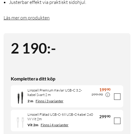
Justerbar effekt via praktiskt sidohjul.
Läs mer om produkten
2 190
:
-
Komplettera ditt köp
199
90
Linocell Premium Kevlar USB-C 3.2-
299:90
kabel Svart 2 m
2 m
Finns i 3 varianter
Linocell Flätad USB-C- till USB-C-kabel 240
299
90
W Vit 2m
Vit 2m
Finns i 4 varianter