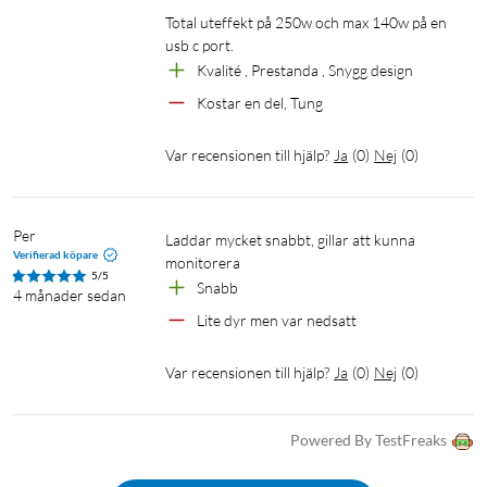
Total uteffekt på 250w och max 140w på en 
usb c port.
Kvalité , Prestanda , Snygg design
Kostar en del, Tung
Var recensionen till hjälp?
Ja
(
0
)
Nej
(
0
)
Per
Laddar mycket snabbt, gillar att kunna 
Verifierad köpare
monitorera
5/5
Snabb
4 månader sedan
Lite dyr men var nedsatt
Var recensionen till hjälp?
Ja
(
0
)
Nej
(
0
)
Powered By TestFreaks