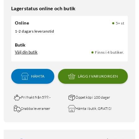
Lagerstatus online och butik
Online
5+ st
1-2 dagars leveranstid
Butik
Välj din butik
Finns i 4 butiker.
HÄMTA
LÄGG I VARUKORGEN
Fri frakt från 599:-
Öppet köp i 100 dagar
Snabba leveranser
Hämta i butik, GRATIS!