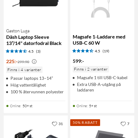
Gaston Luga
Magsafe 1-Laddare med
Däsh Laptop Sleeve
USB-C 60 W
13”/14" datorfodral Black
4.5
(19)
4.5
(3)
599
:
-
225
:
-
299:90
Finns i 2 varianter
Finns i 4 varianter
Magsafe 1 till USB-C-kabel
Passar laptops 13–14”
Extra USB-A-utgång på
Hög vattentålighet
laddaren
100 % återvunnen polyester
Online
:
50+ st
Online
:
5+ st
50% RABATT
31
7