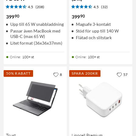
4.5
(208)
4.5
(32)
90
90
399
399
Upp till 65 W snabbladdning
Magsafe 3-kontakt
Passar även MacBook med
Stöd för upp till 140 W
USB-C (max 65 W)
Flätad och slitstark
Litet format (36x36x37mm)
Online
:
100+ st
Online
:
100+ st
50% RABATT
SPARA 200KR
8
57
Trust
Linocell Premium