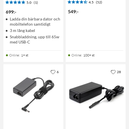
4.5
(52)
5.0
(1)
549
:
-
699
:
-
Ladda din bärbara dator och
mobiltelefon samtidigt
3 m lång kabel
Snabbladdning, upp till 65w
med USB-C
Online
:
1+ st
Online
:
100+ st
6
28