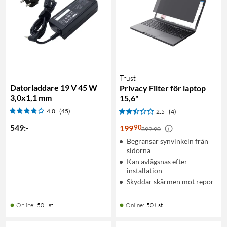
Trust
Datorladdare 19 V 45 W
Privacy Filter för laptop
3,0x1,1 mm
15,6"
4.0
(45)
2.5
(4)
549
:
-
90
199
399:90
Begränsar synvinkeln från
sidorna
Kan avlägsnas efter
installation
Skyddar skärmen mot repor
Online
:
50+ st
Online
:
50+ st