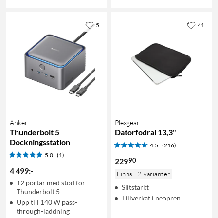
5
41
Anker
Plexgear
Thunderbolt 5
Datorfodral 13,3"
Dockningsstation
4.5
(216)
5.0
(1)
90
229
4 499
:
-
Finns i 2 varianter
12 portar med stöd för
Slitstarkt
Thunderbolt 5
Tillverkat i neopren
Upp till 140 W pass-
through-laddning