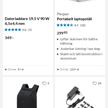
Plexgear
Datorladdare 19,5 V 90 W
Portabelt laptopställ
6,5x4,4 mm
4.5
(32)
5.0
(7)
90
299
349
:
-
Lyfter skärmen för bättre
hållning
Justerbar lutning i sex steg
Stabil och lätt konstruktion i
aluminium
Online
:
5+ st
Online
:
100+ st
5
29