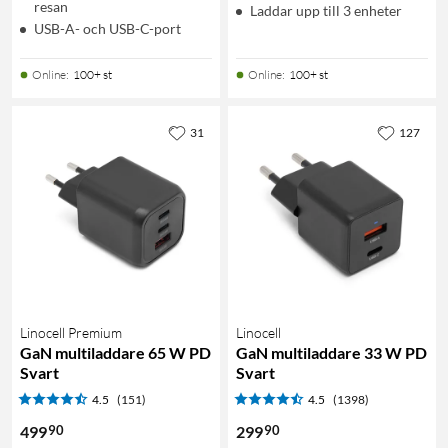
resan
Laddar upp till 3 enheter
USB-A- och USB-C-port
Online
:
100+ st
Online
:
100+ st
31
127
Linocell Premium
Linocell
GaN multiladdare 65 W PD
GaN multiladdare 33 W PD
Svart
Svart
4.5
(151)
4.5
(1398)
90
90
499
299