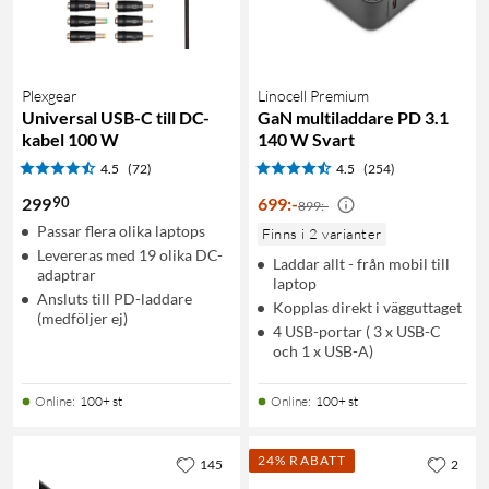
Plexgear
Linocell Premium
Universal USB-C till DC-
GaN multiladdare PD 3.1
kabel 100 W
140 W Svart
4.5
(72)
4.5
(254)
90
299
699
:
-
899:-
Passar flera olika laptops
Finns i 2 varianter
Levereras med 19 olika DC-
Laddar allt - från mobil till
adaptrar
laptop
Ansluts till PD-laddare
Kopplas direkt i vägguttaget
(medföljer ej)
4 USB-portar ( 3 x USB-C
och 1 x USB-A)
Online
:
100+ st
Online
:
100+ st
24% RABATT
145
2