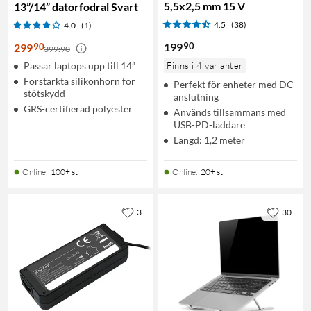
5,5x2,5 mm 15 V
13”/14” datorfodral Svart
4.5
(38)
4.0
(1)
90
199
90
299
399:90
Passar laptops upp till 14”
Finns i 4 varianter
Förstärkta silikonhörn för
Perfekt för enheter med DC-
stötskydd
anslutning
GRS-certifierad polyester
Används tillsammans med
USB-PD-laddare
Längd: 1,2 meter
Online
:
100+ st
Online
:
20+ st
3
30