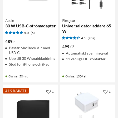
Apple
Plexgear
30 W USB-C-strömadapter
Universal datorladdare 65
W
5.0
(5)
4.5
(202)
489
:
-
90
499
Passar MacBook Air med
USB-C
Automatiskt spänningsval
Upp till 30 W snabbladdning
11 vanliga DC-kontakter
Stöd för iPhone och iPad
Online
:
50+ st
Online
:
100+ st
24% RABATT
1
1