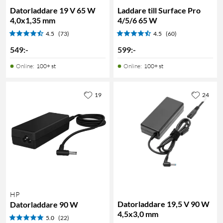
Datorladdare 19 V 65 W
Laddare till Surface Pro
4,0x1,35 mm
4/5/6 65 W
4.5
(73)
4.5
(60)
549
:
-
599
:
-
Online
:
100+ st
Online
:
100+ st
19
24
HP
Datorladdare 19,5 V 90 W
Datorladdare 90 W
4,5x3,0 mm
5.0
(22)