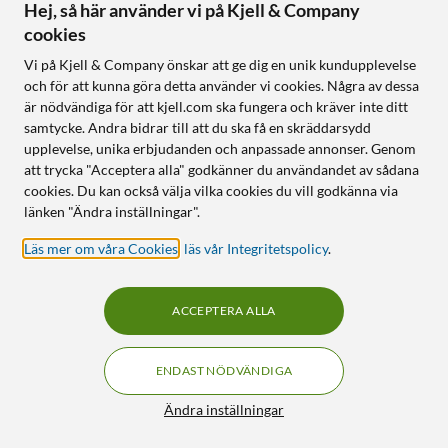
Hej, så här använder vi på Kjell & Company
90
599
:
-
199
cookies
Finns i 2 varianter
Finns i 4 varianter
Vi på Kjell & Company önskar att ge dig en unik kundupplevelse
Magsafe 1 till USB-C-kabel
Perfekt för enheter med DC-
och för att kunna göra detta använder vi cookies. Några av dessa
anslutning
Extra USB-A-utgång på
är nödvändiga för att kjell.com ska fungera och kräver inte ditt
laddaren
Används tillsammans med
samtycke. Andra bidrar till att du ska få en skräddarsydd
USB-PD-laddare
upplevelse, unika erbjudanden och anpassade annonser. Genom
Längd: 1,2 meter
att trycka "Acceptera alla" godkänner du användandet av sådana
cookies. Du kan också välja vilka cookies du vill godkänna via
Online
:
20+ st
Online
:
5+ st
länken "Ändra inställningar".
Läs mer om våra Cookies
,
läs vår Integritetspolicy
.
11
36
ACCEPTERA ALLA
ENDAST NÖDVÄNDIGA
Filter
Ändra inställningar