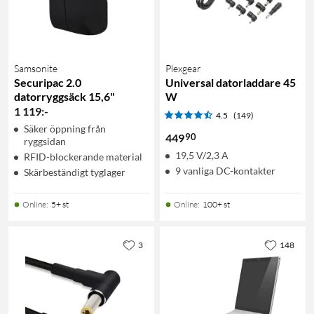
Samsonite
Plexgear
Securipac 2.0
Universal datorladdare 45
datorryggsäck 15,6"
W
1 119
:
-
4.5
(149)
Säker öppning från
90
449
ryggsidan
19,5 V/2,3 A
RFID-blockerande material
9 vanliga DC-kontakter
Skärbeständigt tyglager
Online
:
5+ st
Online
:
100+ st
3
148