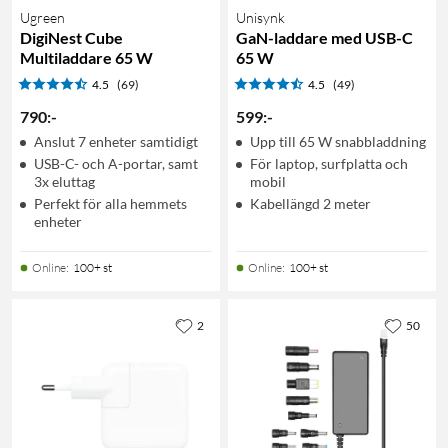
Ugreen
Unisynk
DigiNest Cube
GaN-laddare med USB-C
Multiladdare 65 W
65 W
4.5
(69)
4.5
(49)
790
:
-
599
:
-
Anslut 7 enheter samtidigt
Upp till 65 W snabbladdning
USB-C- och A-portar, samt
För laptop, surfplatta och
3x eluttag
mobil
Perfekt för alla hemmets
Kabellängd 2 meter
enheter
Online
:
100+ st
Online
:
100+ st
2
50