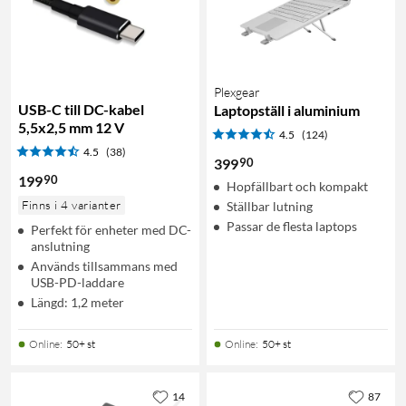
Plexgear
USB-C till DC-kabel
Laptopställ i aluminium
5,5x2,5 mm 12 V
4.5
(124)
4.5
(38)
90
399
90
199
Hopfällbart och kompakt
Finns i 4 varianter
Ställbar lutning
Passar de flesta laptops
Perfekt för enheter med DC-
anslutning
Används tillsammans med
USB-PD-laddare
Längd: 1,2 meter
Online
:
50+ st
Online
:
50+ st
14
87