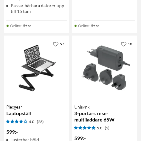
Passar bärbara datorer upp
till 15 tum
Online
:
5+ st
Online
:
5+ st
57
18
Plexgear
Unisynk
Laptopställ
3-portars rese-
multiladdare 65W
4.0
(28)
5.0
(2)
599
:
-
599
:
-
Justerbar höjd