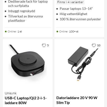
Dedikerade fack för laptop
Finns i 4 varianter
och surfplatta
Passar laptops 13–14”
Inbyggt regnskydd
Hög vattentålighet
Tillverkad av återvunna
100 % återvunnen polyester
plastflaskor
Online
:
1 st
Online
:
100+ st
5
10
Unisynk
Datorladdare 20 V 90 W
USB-C Laptop/Qi2 2-i-1-
Slim Tip
laddare 80W