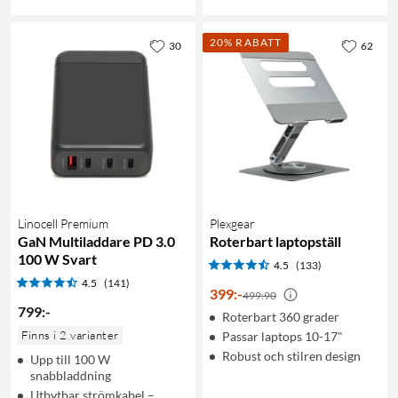
20% RABATT
30
62
Linocell Premium
Plexgear
GaN Multiladdare PD 3.0
Roterbart laptopställ
100 W Svart
4.5
(133)
4.5
(141)
399
:
-
499:90
799
:
-
Roterbart 360 grader
Finns i 2 varianter
Passar laptops 10-17"
Robust och stilren design
Upp till 100 W
snabbladdning
Utbytbar strömkabel –