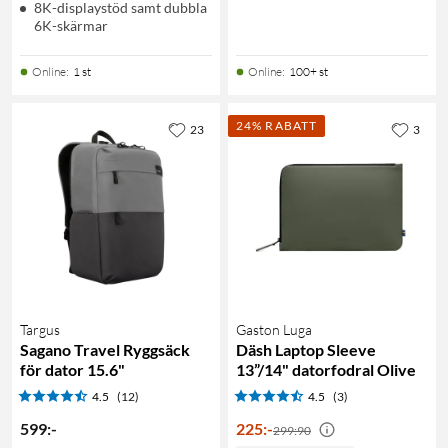
8K-displaystöd samt dubbla
6K-skärmar
Online
:
1 st
Online
:
100+ st
24% RABATT
23
3
Targus
Gaston Luga
Sagano Travel Ryggsäck
Däsh Laptop Sleeve
för dator 15.6"
13”/14" datorfodral Olive
4.5
(12)
4.5
(3)
599
:
-
225
:
-
299:90