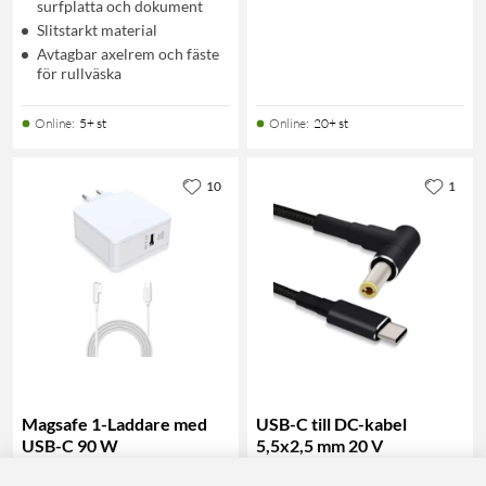
surfplatta och dokument
Slitstarkt material
Avtagbar axelrem och fäste
för rullväska
Online
:
5+ st
Online
:
20+ st
10
1
Magsafe 1-Laddare med
USB-C till DC-kabel
USB-C 90 W
5,5x2,5 mm 20 V
4.5
(19)
4.5
(38)