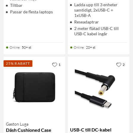
Ladda upp till 3 enheter
Tiltbar
samtidigt, 2xUSB-C +
Passar de flesta laptops
1xUSB-A
Reseadaptrar
2 meter flätad USB-C till
USB-C kabel ingår
Online
:
50+ st
Online
:
20+ st
25% RABATT
1
2
Gaston Luga
USB-C till DC-kabel
Däsh Cushioned Case