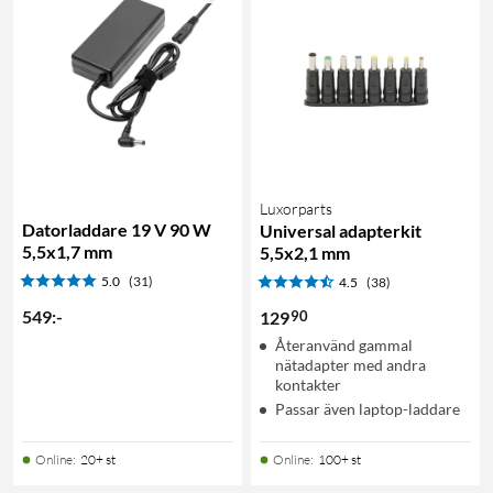
Luxorparts
Datorladdare 19 V 90 W
Universal adapterkit
5,5x1,7 mm
5,5x2,1 mm
5.0
(31)
4.5
(38)
549
:
-
90
129
Återanvänd gammal
nätadapter med andra
kontakter
Passar även laptop-laddare
Online
:
20+ st
Online
:
100+ st