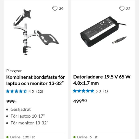
39
22
Plexgear
Datorladdare 19,5 V 65 W
Kombinerat bordsfäste för
4,8x1,7 mm
laptop och monitor 13-32”
5.0
(1)
4.5
(22)
90
499
999
:
-
Gasfjädrat
För laptop 10-17"
För monitor 13-32"
Online
:
100+ st
Online
:
5+ st