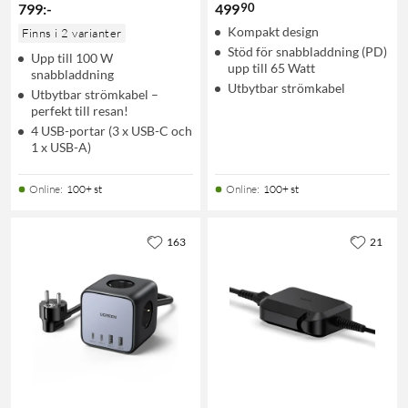
90
799
:
-
499
Kompakt design
Finns i 2 varianter
Stöd för snabbladdning (PD)
Upp till 100 W
upp till 65 Watt
snabbladdning
Utbytbar strömkabel
Utbytbar strömkabel –
perfekt till resan!
4 USB-portar (3 x USB-C och
1 x USB-A)
Online
:
100+ st
Online
:
100+ st
163
21