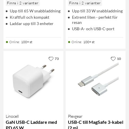
Finns i 2 varianter
Finns i 2 varianter
Upp till 65 W snabbladdning
Upp till 33 W snabbladdning
Kraftfull och kompakt
Extremt liten - perfekt för
resan
Laddar upp till 3 enheter
USB-A- och USB-C-port
Online
:
100+ st
Online
:
100+ st
73
10
Linocell
Plexgear
GaN USB-C Laddare med
USB-C till MagSafe 3-kabel
PD 65 W
(2 m)