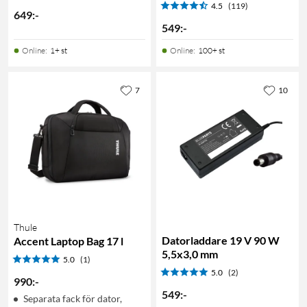
4.5
(119)
649
:
-
549
:
-
Online
:
1+ st
Online
:
100+ st
7
10
Thule
Datorladdare 19 V 90 W
Accent Laptop Bag 17 l
5,5x3,0 mm
5.0
(1)
5.0
(2)
990
:
-
549
:
-
Separata fack för dator,