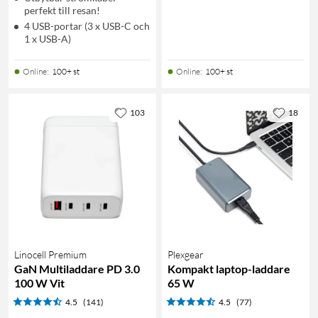
perfekt till resan!
4 USB-portar (3 x USB-C och
1 x USB-A)
Online
:
100+ st
Online
:
100+ st
103
18
Linocell Premium
Plexgear
GaN Multiladdare PD 3.0
Kompakt laptop-laddare
100 W Vit
65 W
4.5
(141)
4.5
(77)