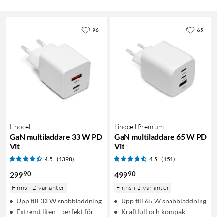
96
65
Linocell
Linocell Premium
GaN multiladdare 33 W PD
GaN multiladdare 65 W PD
Vit
Vit
4.5
(1398)
4.5
(151)
90
90
299
499
Finns i 2 varianter
Finns i 2 varianter
Upp till 33 W snabbladdning
Upp till 65 W snabbladdning
Extremt liten - perfekt för
Kraftfull och kompakt