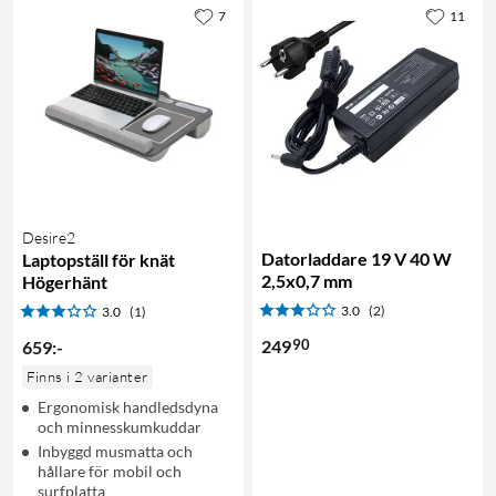
7
11
Desire2
Datorladdare 19 V 40 W
Laptopställ för knät
2,5x0,7 mm
Högerhänt
3.0
(2)
3.0
(1)
90
249
659
:
-
Finns i 2 varianter
Ergonomisk handledsdyna
och minnesskumkuddar
Inbyggd musmatta och
hållare för mobil och
surfplatta