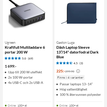
Ugreen
Gaston Luga
Kraftfull Multiladdare 6
Däsh Laptop Sleeve
portar 200 W
13”/14" datorfodral Dark
Blue
5.0
(69)
4.5
(3)
1 699
:
-
225
:
-
299:90
Upp till 200 W uteffekt
2x 100 W-portar
Finns i 4 varianter
4x USB-C och 2x USB-A
Passar laptops 13–14”
Hög vattentålighet
100 % återvunnen polyester
Online
:
100+ st
Online
:
100+ st