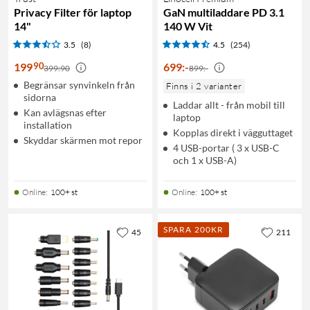
Privacy Filter för laptop
GaN multiladdare PD 3.1
14"
140 W Vit
3.5
(8)
4.5
(254)
90
199
699
:
-
399:90
899:-
Begränsar synvinkeln från
Finns i 2 varianter
sidorna
Laddar allt - från mobil till
Kan avlägsnas efter
laptop
installation
Kopplas direkt i vägguttaget
Skyddar skärmen mot repor
4 USB-portar ( 3 x USB-C
och 1 x USB-A)
Online
:
100+ st
Online
:
100+ st
SPARA 200KR
45
211