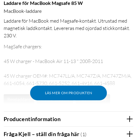
Laddare för MacBook Magsafe 85 W
MacBook-laddare
Laddare för MacBook med Magsafe-kontakt. Utrustad med
magnetisk laddkontakt. Levereras med ojordad stickkontakt.
230 V.
MagSafe chargers:
45 W charger - MacBook Air 11-13 " 2008-2011
45 W charger OEM#: MC747LL/A, MC747Z/A, MC747ZM/A,
661-6054, 661-5730, 661-5252, 661-4916, 661-4588
LÄS MER OM PRODUKTEN
Reseladdare
Laptop-laddare
Apple-laddare
Apple laddare
Macbook laddare
Mag safe
Producentinformation
Fråga Kjell – ställ din fråga här
(
1
)