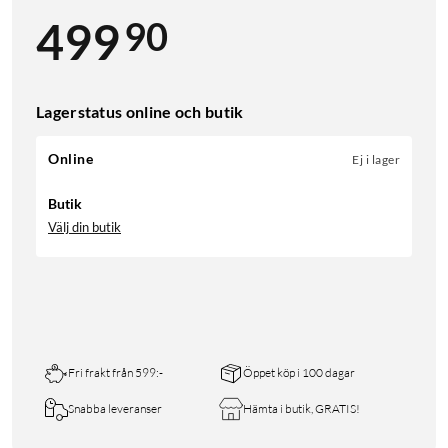
90
499
Lagerstatus online och butik
Online
Ej i lager
Butik
Välj din butik
Fri frakt från 599:-
Öppet köp i 100 dagar
Snabba leveranser
Hämta i butik, GRATIS!