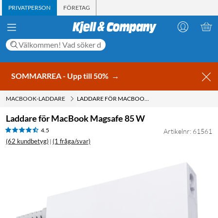
PRIVATPERSON
FÖRETAG
SOMMARREA - Upp till 50%
→
MACBOOK-LADDARE
LADDARE FÖR MACBOOK MAGSAFE 85 W
Laddare för MacBook Magsafe 85 W
4.5
Artikelnr: 61561
(62 kundbetyg)
(1 fråga/svar)
|