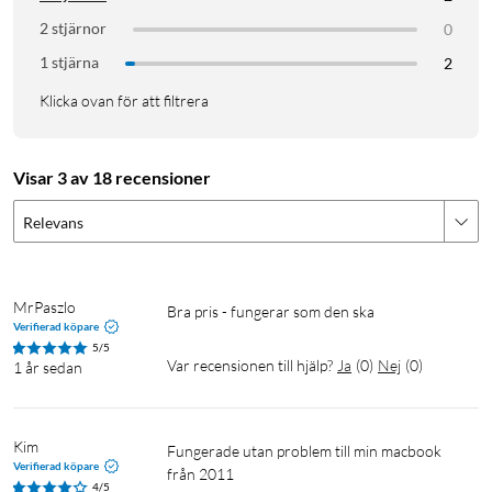
2 stjärnor
0
1 stjärna
2
Klicka ovan för att filtrera
Visar 3 av 18 recensioner
Relevans
MrPaszlo
Bra pris - fungerar som den ska
Verifierad köpare
5/5
Var recensionen till hjälp?
Ja
(
0
)
Nej
(
0
)
1 år sedan
Kim
fungerade utan problem till min macbook 
Verifierad köpare
från 2011 
4/5