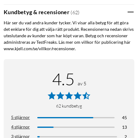
Kundbetyg & recensioner
(
62
)
Här ser du vad andra kunder tycker. Vi visar alla betyg för att göra
det enklare för dig att välja rätt produkt. Recensionerna nedan skrivs
uteslutande av kunder som har köpt varan. Betyg och recensioner
administreras av TestFreaks. Läs mer om villkor för publicering här
www.kjell.com/se/villkor/recensioner.
4.5
av 5
62
kundbetyg
5 stjärnor
45
4 stjärnor
13
3 stjärnor
2