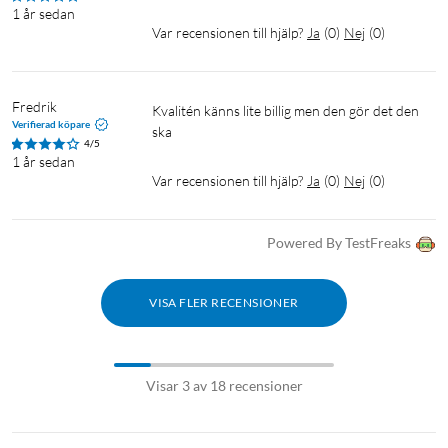
1 år sedan
Var recensionen till hjälp?
Ja
(
0
)
Nej
(
0
)
Fredrik
Kvalitén känns lite billig men den gör det den 
Verifierad köpare
ska
4/5
1 år sedan
Var recensionen till hjälp?
Ja
(
0
)
Nej
(
0
)
Powered By TestFreaks
VISA FLER RECENSIONER
Visar 3 av 18 recensioner