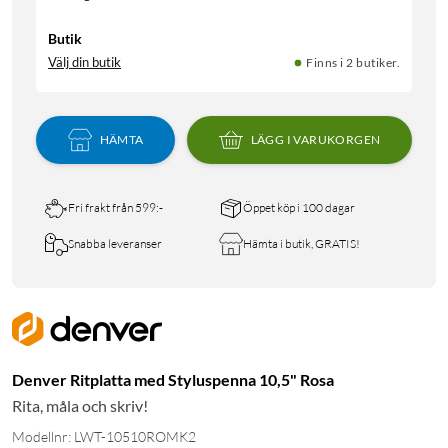
Butik
Välj din butik
Finns i 2 butiker.
HÄMTA
LÄGG I VARUKORGEN
Fri frakt från 599:-
Öppet köp i 100 dagar
Snabba leveranser
Hämta i butik, GRATIS!
Denver Ritplatta med Styluspenna 10,5" Rosa
Rita, måla och skriv!
Modellnr: LWT-10510ROMK2