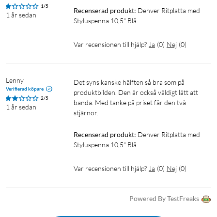
1/5
Recenserad produkt:
Denver Ritplatta med 
1 år sedan
Styluspenna 10,5" Blå
Var recensionen till hjälp?
Ja
(
0
)
Nej
(
0
)
Lenny
Det syns kanske hälften så bra som på 
Verifierad köpare
produktbilden. Den är också väldigt lätt att 
2/5
bända. Med tanke på priset får den två 
1 år sedan
stjärnor.
Recenserad produkt:
Denver Ritplatta med 
Styluspenna 10,5" Blå
Var recensionen till hjälp?
Ja
(
0
)
Nej
(
0
)
Powered By TestFreaks