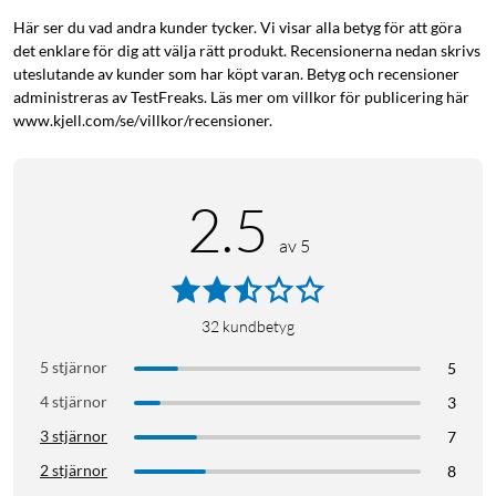
Här ser du vad andra kunder tycker. Vi visar alla betyg för att göra
det enklare för dig att välja rätt produkt. Recensionerna nedan skrivs
uteslutande av kunder som har köpt varan. Betyg och recensioner
administreras av TestFreaks. Läs mer om villkor för publicering här
www.kjell.com/se/villkor/recensioner.
2.5
av 5
32
kundbetyg
5 stjärnor
5
4 stjärnor
3
3 stjärnor
7
2 stjärnor
8