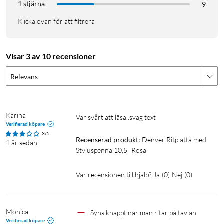
1 stjärna
9
Klicka ovan för att filtrera
Visar 3 av 10 recensioner
Relevans
Karina
Var svårt att läsa..svag text
Verifierad köpare
3/5
Recenserad produkt:
Denver Ritplatta med 
1 år sedan
Styluspenna 10,5" Rosa
Var recensionen till hjälp?
Ja
(
0
)
Nej
(
0
)
Monica
Syns knappt när man ritar på tavlan
Verifierad köpare