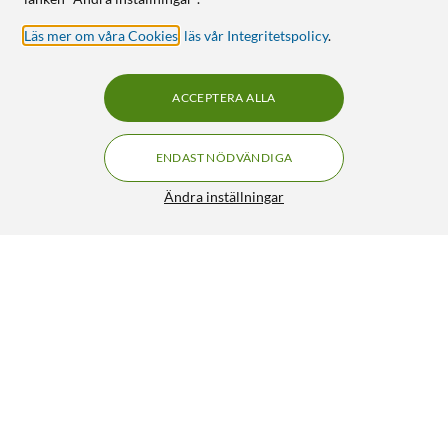
Läs mer om våra Cookies
,
läs vår Integritetspolicy
.
ACCEPTERA ALLA
ENDAST NÖDVÄNDIGA
Ändra inställningar
Denver Ritplatta med Styluspenna 10,5" Rosa
199:90
2.5/5
HÄMTA
LÄGG I VARUKORGEN