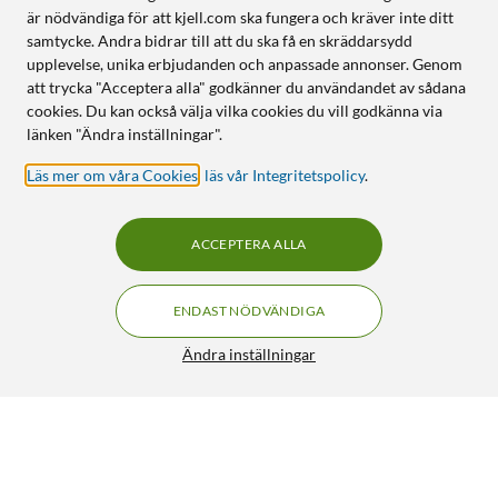
är nödvändiga för att kjell.com ska fungera och kräver inte ditt
samtycke. Andra bidrar till att du ska få en skräddarsydd
upplevelse, unika erbjudanden och anpassade annonser. Genom
att trycka "Acceptera alla" godkänner du användandet av sådana
cookies. Du kan också välja vilka cookies du vill godkänna via
länken "Ändra inställningar".
Läs mer om våra Cookies
,
läs vår Integritetspolicy
.
ACCEPTERA ALLA
ENDAST NÖDVÄNDIGA
Ändra inställningar
Wacom Intuos Pro Ritplatta för dator Medium 224x148
mm
3 990:-
4.5/5