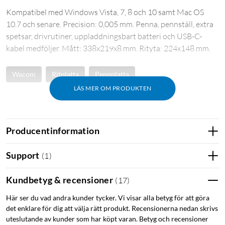
Kompatibel med Windows Vista, 7, 8 och 10 samt Mac OS
10.7 och senare. Precision: 0,005 mm. Penna, pennställ, extra
spetsar, drivrutiner, uppladdningsbart batteri och USB-C-
kabel medföljer. Mått: 338x219x8 mm. Rityta: 224x148 mm.
Wacom
Ritplatta
Pennplatta
LÄS MER OM PRODUKTEN
Producentinformation
Support
(
1
)
Kundbetyg & recensioner
(
17
)
Här ser du vad andra kunder tycker. Vi visar alla betyg för att göra
det enklare för dig att välja rätt produkt. Recensionerna nedan skrivs
uteslutande av kunder som har köpt varan. Betyg och recensioner