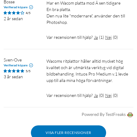
Bosse
Har en Wacom platta mod Ä sen tidigare

Verifierad köpare
En bra platta.

4/5
Den nya lite "modernare", använder den till 
2 år sedan
Photoshop.
Var recensionen till hjälp?
Ja
(
1
)
Nej
(
0
)
Sven-Ove
Wacoms ritplattor håller alltid mycket hög 
Verifierad köpare
kvalitet och är utmärkta verktyg vid digital 
5/5
bildbehandling. Intuos Pro Medium v.1 levde 
3 år sedan
upp till alla mina höga förväntningar.
Var recensionen till hjälp?
Ja
(
0
)
Nej
(
0
)
Powered By TestFreaks
VISA FLER RECENSIONER