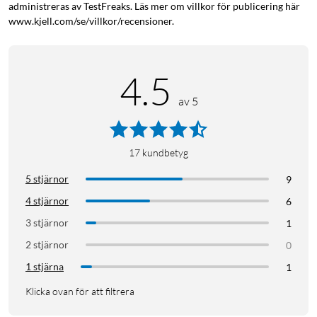
administreras av TestFreaks. Läs mer om villkor för publicering här
www.kjell.com/se/villkor/recensioner.
4.5
av 5
17
kundbetyg
5 stjärnor
9
4 stjärnor
6
3 stjärnor
1
2 stjärnor
0
1 stjärna
1
Klicka ovan för att filtrera