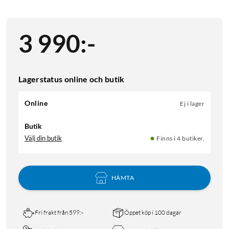
3 990
:
-
Lagerstatus online och butik
Online
Ej i lager
Butik
Välj din butik
Finns i 4 butiker.
HÄMTA
Fri frakt från 599:-
Öppet köp i 100 dagar