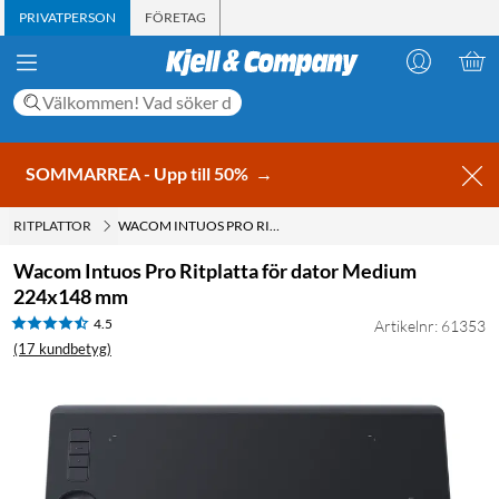
PRIVATPERSON
FÖRETAG
SOMMARREA - Upp till 50%
→
RITPLATTOR
WACOM INTUOS PRO RITPLATTA FÖR DATOR MEDIUM 224X148 MM
Wacom Intuos Pro Ritplatta för dator Medium
224x148 mm
4.5
Artikelnr: 61353
(17 kundbetyg)