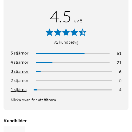
4.5
av 5
92
kundbetyg
5 stjärnor
61
4 stjärnor
21
3 stjärnor
6
2 stjärnor
0
1 stjärna
4
Klicka ovan för att filtrera
Kundbilder