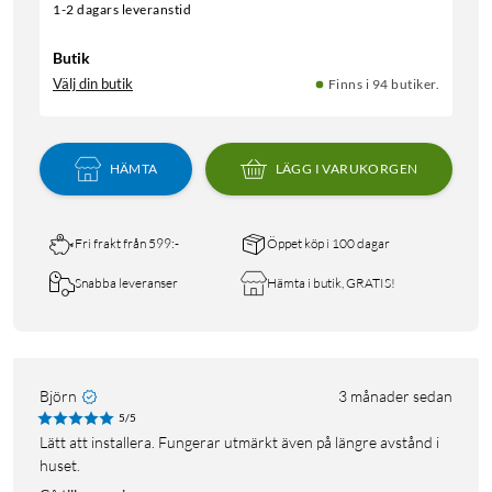
1-2 dagars leveranstid
Butik
Välj din butik
Finns i 94 butiker.
HÄMTA
LÄGG I VARUKORGEN
Fri frakt från 599:-
Öppet köp i 100 dagar
Snabba leveranser
Hämta i butik, GRATIS!
Björn
3 månader sedan
5/5
Lätt att installera. Fungerar utmärkt även på längre avstånd i
huset.