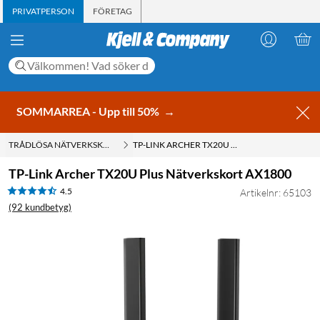
PRIVATPERSON
FÖRETAG
SOMMARREA - Upp till 50%
→
TRÅDLÖSA NÄTVERKSKORT
TP-LINK ARCHER TX20U PLUS NÄTVERKSKORT AX1800
TP-Link Archer TX20U Plus Nätverkskort AX1800
4.5
Artikelnr: 65103
(92 kundbetyg)