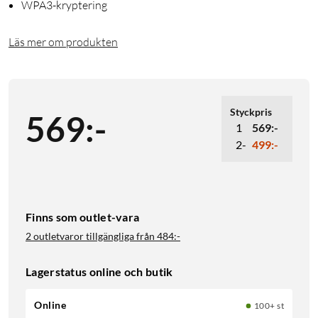
WPA3-kryptering
Läs mer om produkten
Styckpris
569
:
-
1
569:-
2-
499:-
Finns som outlet-vara
2 outletvaror tillgängliga från
484:-
Lagerstatus online och butik
Online
100+ st