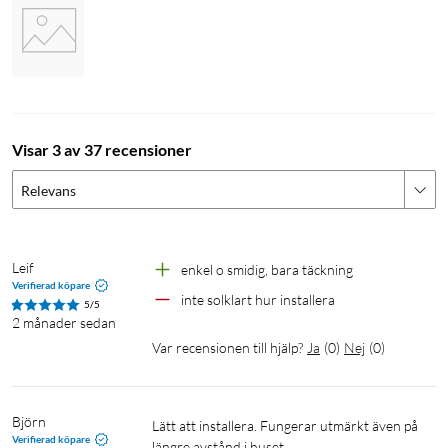
Visar 3 av 37 recensioner
Relevans
Leif
enkel o smidig, bara täckning
Verifierad köpare
inte solklart hur installera
5/5
2 månader sedan
Var recensionen till hjälp?
Ja
(
0
)
Nej
(
0
)
Björn
Lätt att installera. Fungerar utmärkt även på 
Verifierad köpare
längre avstånd i huset.