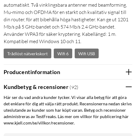
automatiskt. Två vinklingsbara antenner med beamforming,
Mu-mimo och OFDMA för en starkt och kvalitativ signal till
din router, för att bibehålla höga hastigheter. Kan ge ut 1201
Mb/s på 5 GHz-bandet och 574 Mb/s 2.4 GHz-bandet.
Använder WPA3 för säker kryptering. Kabellängd: 1 m.
Kompatibel med Windows 10 och 11.
Trådlöst nätverkskort
Wifi 6
Wifi USB
Producentinformation
Kundbetyg & recensioner
(
92
)
Här ser du vad andra kunder tycker. Vi visar alla betyg för att göra
det enklare för dig att välja rätt produkt. Recensionerna nedan skrivs
uteslutande av kunder som har köpt varan. Betyg och recensioner
administreras av TestFreaks. Läs mer om villkor för publicering här
www.kjell.com/se/villkor/recensioner.