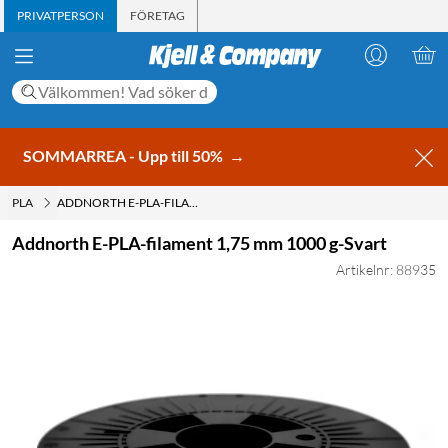
PRIVATPERSON
FÖRETAG
SOMMARREA - Upp till 50%
→
PLA
ADDNORTH E-PLA-FILAMENT 1,75 MM 1000 G-SVART
Addnorth E-PLA-filament 1,75 mm 1000 g-Svart
Artikelnr: 88935