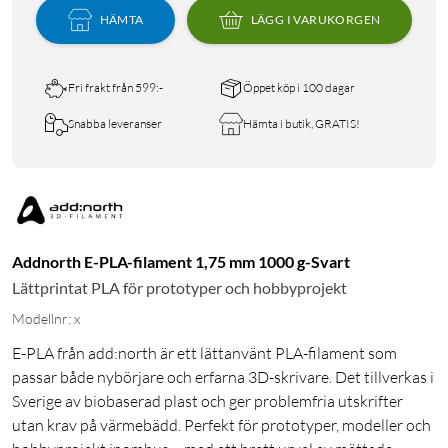
HÄMTA
LÄGG I VARUKORGEN
Fri frakt från 599:-
Öppet köp i 100 dagar
Snabba leveranser
Hämta i butik, GRATIS!
Addnorth E-PLA-filament 1,75 mm 1000 g-Svart
Lättprintat PLA för prototyper och hobbyprojekt
Modellnr: x
E-PLA från add:north är ett lättanvänt PLA-filament som
passar både nybörjare och erfarna 3D-skrivare. Det tillverkas i
Sverige av biobaserad plast och ger problemfria utskrifter
utan krav på värmebädd. Perfekt för prototyper, modeller och