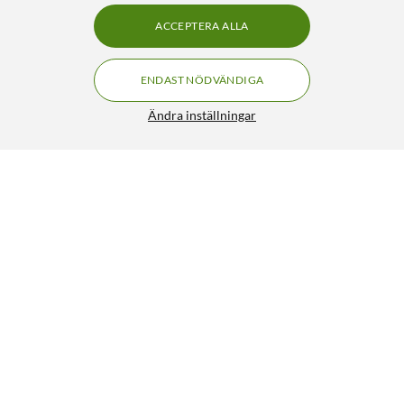
ACCEPTERA ALLA
ENDAST NÖDVÄNDIGA
Ändra inställningar
Addnorth E-PLA-filament 1,75 mm 1000 g-Svart
279:90
HÄMTA
LÄGG I VARUKORGEN