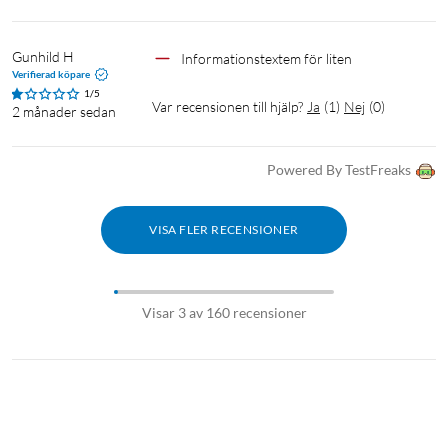
Gunhild H
Informationstextem för liten
Verifierad köpare
1/5
Var recensionen till hjälp?
Ja
(
1
)
Nej
(
0
)
2 månader sedan
Powered By TestFreaks
VISA FLER RECENSIONER
Visar 3 av 160 recensioner