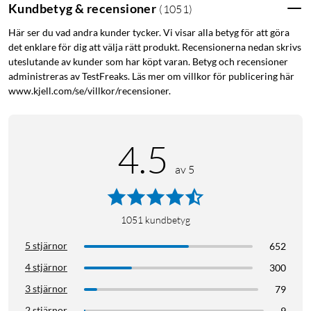
Kundbetyg & recensioner
(
1051
)
Här ser du vad andra kunder tycker. Vi visar alla betyg för att göra
det enklare för dig att välja rätt produkt. Recensionerna nedan skrivs
uteslutande av kunder som har köpt varan. Betyg och recensioner
administreras av TestFreaks. Läs mer om villkor för publicering här
www.kjell.com/se/villkor/recensioner.
4.5
av 5
1051
kundbetyg
5 stjärnor
652
4 stjärnor
300
3 stjärnor
79
2 stjärnor
9