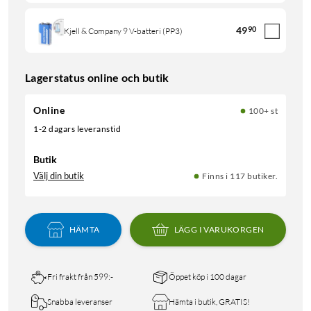
49
90
Kjell & Company 9 V-batteri (PP3)
Lagerstatus online och butik
Online
100+ st
1-2 dagars leveranstid
Butik
Välj din butik
Finns i 117 butiker.
HÄMTA
LÄGG I VARUKORGEN
Fri frakt från 599:-
Öppet köp i 100 dagar
Snabba leveranser
Hämta i butik, GRATIS!