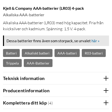
Kjell & Company AAA-batterier (LR03) 4-pack
Alkaliska AAA-batterier
Alkaliska AAA-batterier (LR03) med hög kapacitet. Fria från
kvicksilver och kadmium. Spänning: 1,5 V. 4-pack.
Dessa batterier finns även som storpack, se urvalet
här »
Batteri
Alkaliskt batteri
AAA-batteri
R03-batteri
Trippela
AAA-Batterier
Teknisk information
Producentinformation
Komplettera ditt köp
(
4
)