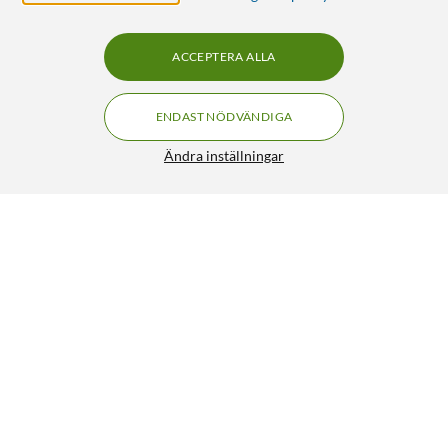
ACCEPTERA ALLA
ENDAST NÖDVÄNDIGA
Ändra inställningar
Kjell & Company AAA-batterier (LR03) 4-pack
49:90
4.5/5
HÄMTA
LÄGG I VARUKORGEN