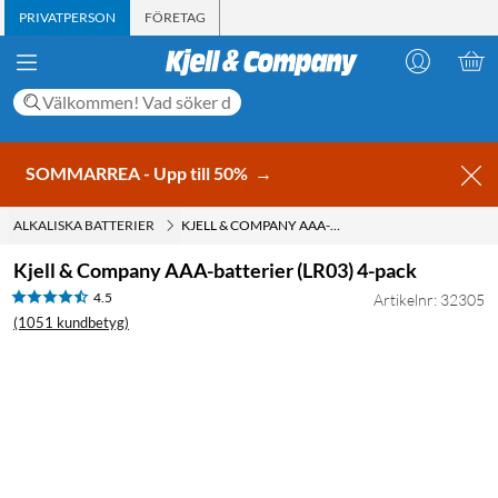
PRIVATPERSON
FÖRETAG
SOMMARREA - Upp till 50%
→
ALKALISKA BATTERIER
KJELL & COMPANY AAA-BATTERIER (LR03) 4-PACK
Kjell & Company AAA-batterier (LR03) 4-pack
4.5
Artikelnr: 32305
(1051 kundbetyg)