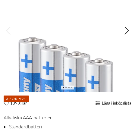
3 FÖR 99:-
139 gillar
Lägg i inköpslista
Alkaliska AAA-batterier
Standardbatteri