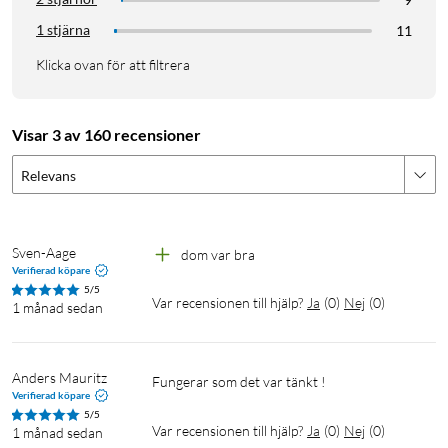
1 stjärna
11
Klicka ovan för att filtrera
Visar 3 av 160 recensioner
Relevans
Sven-Aage
dom var bra
Verifierad köpare
5/5
Var recensionen till hjälp?
Ja
(
0
)
Nej
(
0
)
1 månad sedan
Anders Mauritz
Fungerar som det var tänkt !
Verifierad köpare
5/5
Var recensionen till hjälp?
Ja
(
0
)
Nej
(
0
)
1 månad sedan