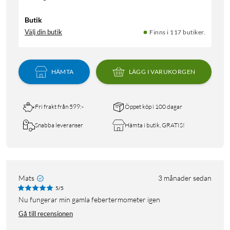
Butik
Välj din butik
Finns i 117 butiker.
HÄMTA
LÄGG I VARUKORGEN
Fri frakt från 599:-
Öppet köp i 100 dagar
Snabba leveranser
Hämta i butik, GRATIS!
Mats
3 månader sedan
5/5
Nu fungerar min gamla febertermometer igen
Gå till recensionen