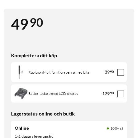
90
49
Komplettera ditt köp
39
90
Rubicson Multifunktionspenna med bits
179
90
Batteritestare med LCD-display
Lagerstatus online och butik
Online
100+ st
1-2 dagars leveranstid