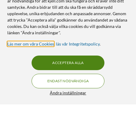
är nödvändiga för att kjell.com ska fungera och kräver inte ditt
samtycke. Andra bidrar till att du ska få en skräddarsydd
upplevelse, unika erbjudanden och anpassade annonser. Genom
att trycka "Acceptera alla" godkänner du användandet av sådana
cookies. Du kan också välja vilka cookies du vill godkänna via
länken "Ändra inställningar".
Läs mer om våra Cookies
,
läs vår Integritetspolicy
.
ACCEPTERA ALLA
ENDAST NÖDVÄNDIGA
Ändra inställningar
Kjell & Company Litiumbatteri CR1620
49:90
4.5/5
HÄMTA
LÄGG I VARUKORGEN