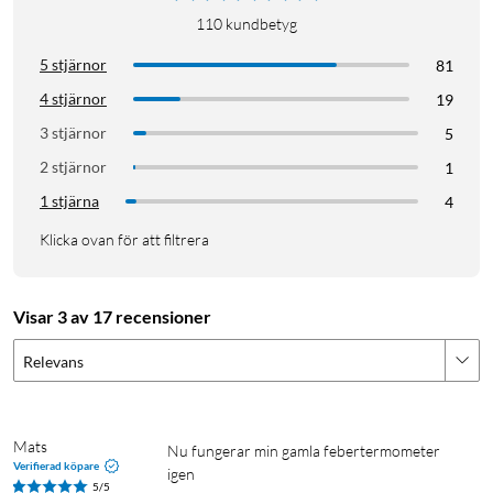
110
kundbetyg
5 stjärnor
81
4 stjärnor
19
3 stjärnor
5
2 stjärnor
1
1 stjärna
4
Klicka ovan för att filtrera
Visar 3 av 17 recensioner
Relevans
Mats
Nu fungerar min gamla febertermometer 
Verifierad köpare
igen
5/5