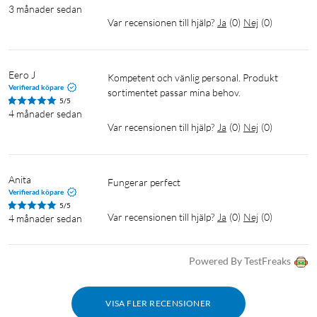
3 månader sedan
Var recensionen till hjälp?
Ja
(
0
)
Nej
(
0
)
Eero J
Kompetent och vänlig personal. Produkt 
Verifierad köpare
sortimentet passar mina behov.
5/5
4 månader sedan
Var recensionen till hjälp?
Ja
(
0
)
Nej
(
0
)
Anita
Fungerar perfect
Verifierad köpare
5/5
Var recensionen till hjälp?
Ja
(
0
)
Nej
(
0
)
4 månader sedan
Powered By TestFreaks
VISA FLER RECENSIONER