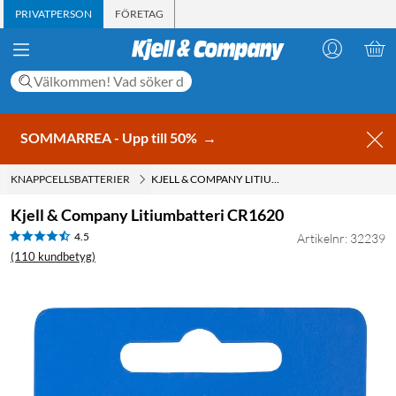
PRIVATPERSON
FÖRETAG
SOMMARREA - Upp till 50%
→
KNAPPCELLSBATTERIER
KJELL & COMPANY LITIUMBATTERI CR1620
Kjell & Company Litiumbatteri CR1620
4.5
Artikelnr: 32239
(110 kundbetyg)