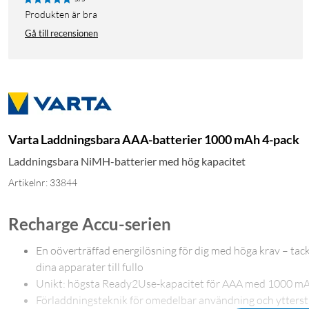
Produkten är bra
Gå till recensionen
Varta Laddningsbara AAA-batterier 1000 mAh 4-pack
Laddningsbara NiMH-batterier med hög kapacitet
Artikelnr: 33844
Recharge Accu-serien
En oöverträffad energilösning för dig med höga krav – ta
dina apparater till fullo
Unikt: högsta Ready2Use-kapacitet för AAA med 1000 m
Förladdningsteknik för omedelbar användning och ytterst 