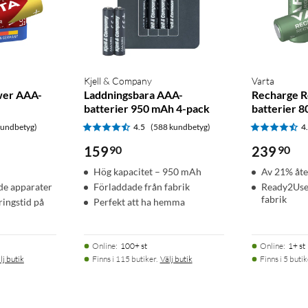
Kjell & Company
Varta
wer AAA-
Laddningsbara AAA-
Recharge R
batterier 950 mAh 4-pack
batterier 
kundbetyg)
4.5
(588 kundbetyg)
4
159
90
239
90
Hög kapacitet – 950 mAh
Av 21% åte
de apparater
Förladdade från fabrik
Ready2Use 
fabrik
ingstid på
Perfekt att ha hemma
Online
:
100+ st
Online
:
1+ st
lj butik
Finns i 115 butiker.
Välj butik
Finns i 5 butik