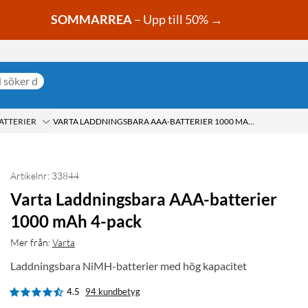
SOMMARREA
– Upp till 50% →
ATTERIER
VARTA LADDNINGSBARA AAA-BATTERIER 1000 MAH 4-PACK
Artikelnr: 33844
Varta Laddningsbara AAA-batterier
1000 mAh 4-pack
Mer från:
Varta
Laddningsbara NiMH-batterier med hög kapacitet
4.5
94 kundbetyg