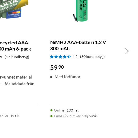
NiMH2 AAA-batteri 1,2 V
ecycled AAA-
800 mAh
800 mAh 6-pack
4.5
(30 kundbetyg)
.5
(17 kundbetyg)
59
90
Med lödfanor
rvunnet material
– förladdade från
Online
:
100+ st
er.
Välj butik
Finns i 97 butiker.
Välj butik