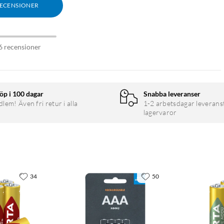
RECENSIONER
6 recensioner
öp i 100 dagar
Snabba leveranser
em! Även fri retur i alla
1-2 arbetsdagar leverans
lagervaror
34
50