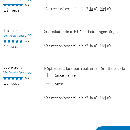
5/5
Var recensionen till hjälp?
Ja
(
0
)
Nej
(
0
)
1 år sedan
Thomas
Snabbladdade och håller laddningen länge.
Verifierad köpare
5/5
Var recensionen till hjälp?
Ja
(
0
)
Nej
(
0
)
1 år sedan
Sven-Göran
Köpte dessa laddbara batterier för att de räcker
Verifierad köpare
Räcker länge
5/5
1 år sedan
Ingen
Var recensionen till hjälp?
Ja
(
0
)
Nej
(
0
)