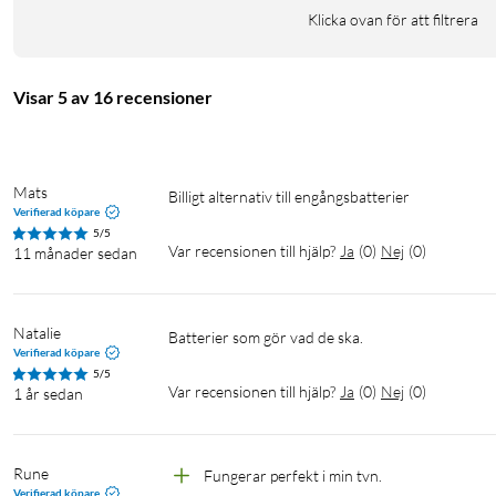
Klicka ovan för att filtrera
Visar 5 av 16 recensioner
Mats
Billigt alternativ till engångsbatterier 
Verifierad köpare
5/5
Var recensionen till hjälp?
Ja
(
0
)
Nej
(
0
)
11 månader sedan
Natalie
Batterier som gör vad de ska.
Verifierad köpare
5/5
Var recensionen till hjälp?
Ja
(
0
)
Nej
(
0
)
1 år sedan
Rune
Fungerar perfekt i min tvn.
Verifierad köpare