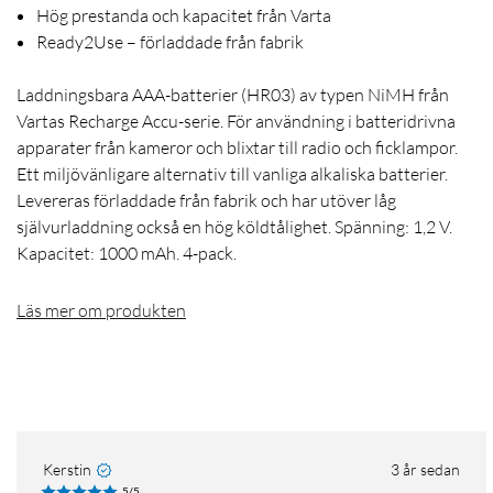
Hög prestanda och kapacitet från Varta
Ready2Use – förladdade från fabrik
Laddningsbara AAA-batterier (HR03) av typen NiMH från
Vartas Recharge Accu-serie. För användning i batteridrivna
apparater från kameror och blixtar till radio och ficklampor.
Ett miljövänligare alternativ till vanliga alkaliska batterier.
Levereras förladdade från fabrik och har utöver låg
självurladdning också en hög köldtålighet. Spänning: 1,2 V.
Kapacitet: 1000 mAh. 4-pack.
Läs mer om produkten
Kerstin
3 år sedan
5/5