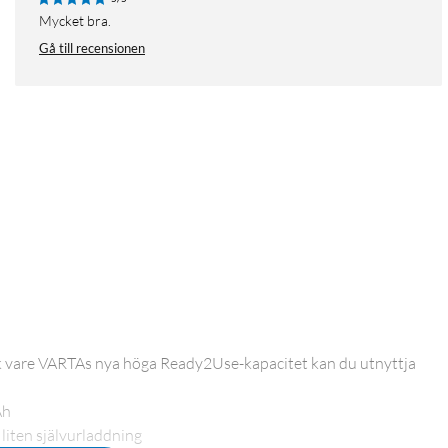
Mycket bra.
Gå till recensionen
ck vare VARTAs nya höga Ready2Use-kapacitet kan du utnyttja
Ah
liten självurladdning