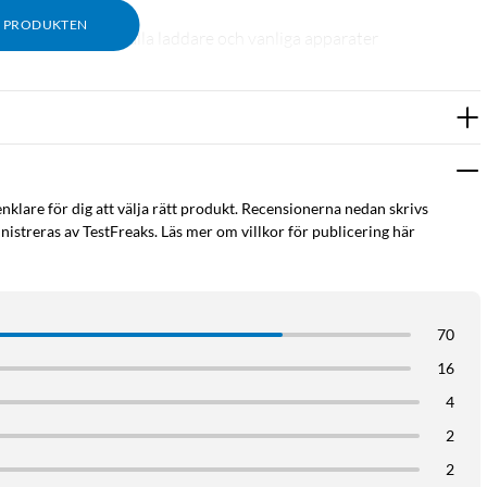
M PRODUKTEN
ixtar, liksom för alla laddare och vanliga apparater
enklare för dig att välja rätt produkt. Recensionerna nedan skrivs
istreras av TestFreaks. Läs mer om villkor för publicering här
70
16
4
2
2