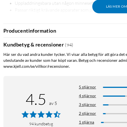
Uppladdningsbara utan någon minneseffekt
LÄS MER O
Passar riktigt krävande apparater som proffskameror och bl
Uppladdningsbar
AAA-batteri
HR03-batteri
Producentinformation
Kundbetyg & recensioner
(
94
)
Här ser du vad andra kunder tycker. Vi visar alla betyg för att göra det 
uteslutande av kunder som har köpt varan. Betyg och recensioner admin
www.kjell.com/se/villkor/recensioner.
5 stjärnor
4.5
4 stjärnor
av 5
3 stjärnor
2 stjärnor
1 stjärna
94
kundbetyg