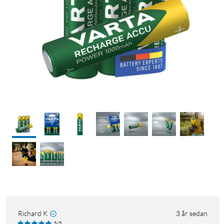
Richard K
3 år sedan
5/5