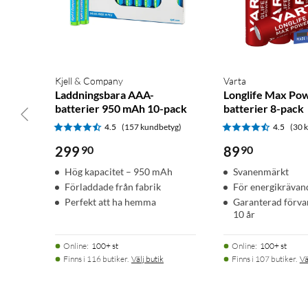
Kjell & Company
Varta
Laddningsbara AAA-
Longlife Max Po
batterier 950 mAh 10-pack
batterier 8-pack
4.5
(157 kundbetyg)
4.5
(30 
299
90
89
90
Hög kapacitet – 950 mAh
Svanenmärkt
Förladdade från fabrik
För energikrävan
Perfekt att ha hemma
Garanterad förvar
10 år
Online
:
100+ st
Online
:
100+ st
Finns i 116 butiker.
Välj butik
Finns i 107 butiker.
Vä