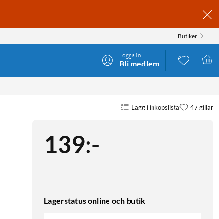
Butiker
Logga in
Bli medlem
Lägg i inköpslista
47 gillar
139
:
-
Lagerstatus online och butik