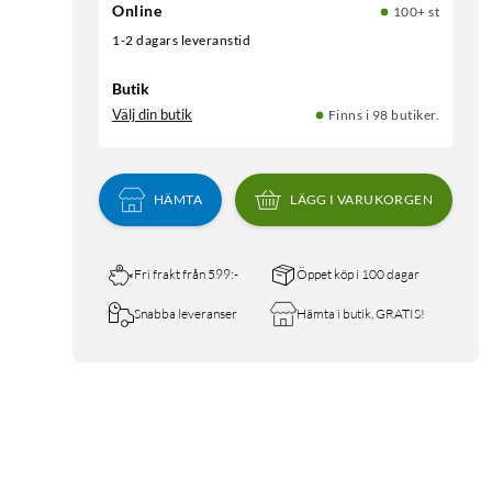
Online
100+ st
1-2 dagars leveranstid
Butik
Välj din butik
Finns i 98 butiker.
HÄMTA
LÄGG I VARUKORGEN
Fri frakt från 599:-
Öppet köp i 100 dagar
Snabba leveranser
Hämta i butik, GRATIS!