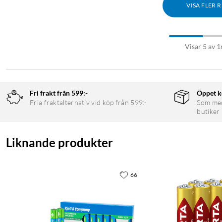
VISA FLER 
Visar 5 av 1
Fri frakt från 599:-
Öppet k
Fria fraktalternativ vid köp från 599:-
Som medl
butiker
Liknande produkter
66