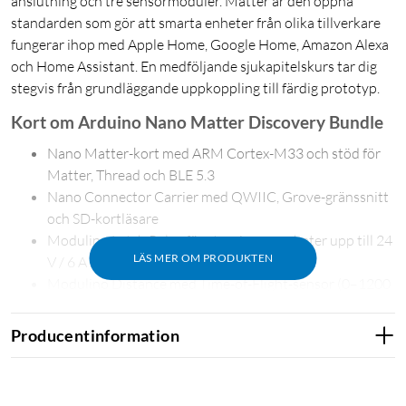
anslutning och tre sensormoduler. Matter är den öppna
standarden som gör att smarta enheter från olika tillverkare
fungerar ihop med Apple Home, Google Home, Amazon Alexa
och Home Assistant. En medföljande sjukapitelskurs tar dig
stegvis från grundläggande uppkoppling till färdig prototyp.
Kort om Arduino Nano Matter Discovery Bundle
Nano Matter-kort med ARM Cortex-M33 och stöd för
Matter, Thread och BLE 5.3
Nano Connector Carrier med QWIIC, Grove-gränssnitt
och SD-kortläsare
Modulino Latch Relay för styrning av enheter upp till 24
LÄS MER OM PRODUKTEN
V / 6 A
Modulino Distance med Time-of-Flight-sensor (0–1200
mm)
Modulino Thermo för temperatur och luftfuktighet
Producentinformation
Sjukapitelskurs – från grunderna till certifierbar Matter-
produkt