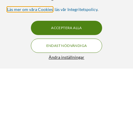
Läs mer om våra Cookies
,
läs vår Integritetspolicy
.
ACCEPTERA ALLA
ENDAST NÖDVÄNDIGA
Ändra inställningar
Arduino Nano Matter Discovery Bundle
FRI FRAKT
699:-
HÄMTA
LÄGG I VARUKORGEN