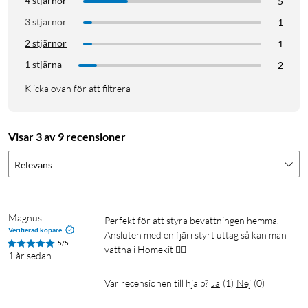
4 stjärnor
5
3 stjärnor
1
2 stjärnor
1
1 stjärna
2
Klicka ovan för att filtrera
Visar 3 av 9 recensioner
Relevans
Magnus
Perfekt för att styra bevattningen hemma. 
Verifierad köpare
Ansluten med en fjärrstyrt uttag så kan man 
5/5
vattna i Homekit 👍🏼
1 år sedan
Var recensionen till hjälp?
Ja
(
1
)
Nej
(
0
)