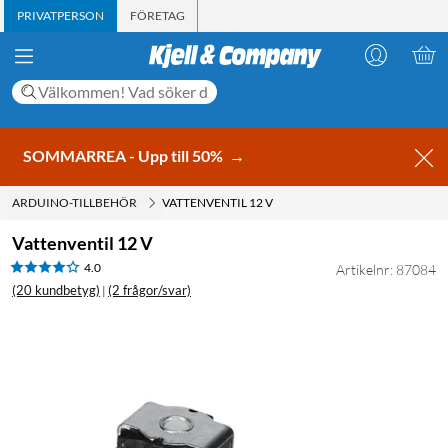
PRIVATPERSON
FÖRETAG
SOMMARREA - Upp till 50%
→
ARDUINO-TILLBEHÖR
VATTENVENTIL 12 V
Vattenventil 12 V
4.0
Artikelnr: 87084
(20 kundbetyg)
(2 frågor/svar)
|