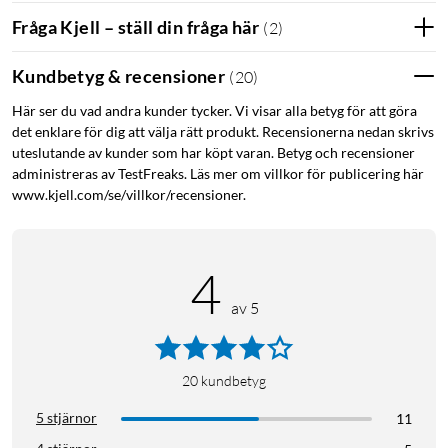
Fråga Kjell – ställ din fråga här
(
2
)
Kundbetyg & recensioner
(
20
)
Här ser du vad andra kunder tycker. Vi visar alla betyg för att göra
det enklare för dig att välja rätt produkt. Recensionerna nedan skrivs
uteslutande av kunder som har köpt varan. Betyg och recensioner
administreras av TestFreaks. Läs mer om villkor för publicering här
www.kjell.com/se/villkor/recensioner.
4
av 5
20
kundbetyg
5 stjärnor
11