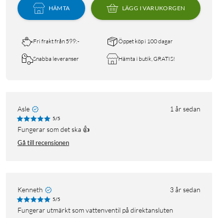
HÄMTA
LÄGG I VARUKORGEN
Fri frakt från 599:-
Öppet köp i 100 dagar
Snabba leveranser
Hämta i butik, GRATIS!
Asle
1 år sedan
5/5
Fungerar som det ska 👍
Gå till recensionen
Kenneth
3 år sedan
5/5
Fungerar utmärkt som vattenventil på direktansluten