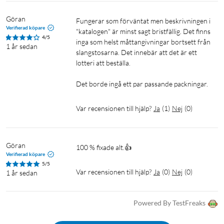
Göran
Fungerar som förväntat men beskrivningen i 
Verifierad köpare
"katalogen" är minst sagt bristfällig. Det finns 
4/5
inga som helst måttangivningar bortsett från 
1 år sedan
slangstosarna. Det innebär att det är ett 
lotteri att beställa.

Det borde ingå ett par passande packningar.
Var recensionen till hjälp?
Ja
(
1
)
Nej
(
0
)
Göran 
100 % fixade alt.👍
Verifierad köpare
5/5
Var recensionen till hjälp?
Ja
(
0
)
Nej
(
0
)
1 år sedan
Powered By TestFreaks