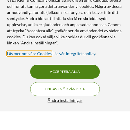
Vi på Kjell & Company önskar att ge dig en unik kundupplevelse
och för att kunna göra detta använder vi cookies. Några av dessa
är nödvändiga för att kjell.com ska fungera och kräver inte ditt
samtycke. Andra bidrar till att du ska få en skräddarsydd
upplevelse, unika erbjudanden och anpassade annonser. Genom
att trycka "Acceptera alla" godkänner du användandet av sådana
cookies. Du kan också välja vilka cookies du vill godkänna via
länken "Ändra inställningar".
Läs mer om våra Cookies
,
läs vår Integritetspolicy
.
ACCEPTERA ALLA
ENDAST NÖDVÄNDIGA
Ändra inställningar
Vattenventil 12 V
179:90
4/5