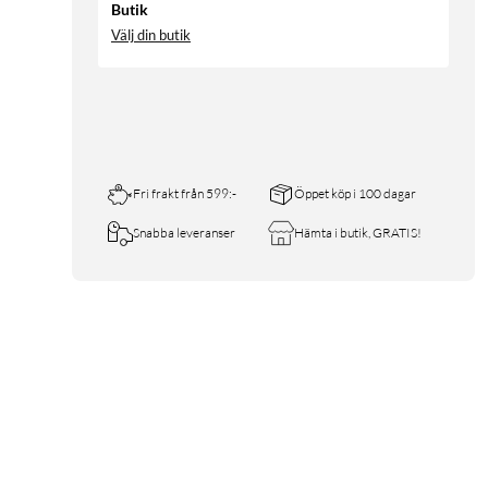
Butik
Välj din butik
Fri frakt från 599:-
Öppet köp i 100 dagar
Snabba leveranser
Hämta i butik, GRATIS!