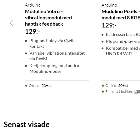
I²C-adress: 0x53
Arduino
Arduino
Matningsspänning: 3,3 V
Modulino Vibro –
Modulino Pixels 
Mått: 25,36×41 mm
vibrationsmodul med
modul med 8 RGB
haptisk feedback
Vikt: 4,4 g
129
:
-
129
:
-
Certifieringar: CE, FCC, RoHS, REACH
8 adresserbara R
Plug-and-play via Qwiic-
Plug-and-play via
kontakt
I förpackningen
Kompatibel med 
Variabel vibrationsintensitet
UNO R4 WiFi
1 × Modulino Light
via PWM
1 × Qwiic-kabel (5 cm)
Kedjekoppling med andra
Modulino-noder
Online
:
50+ st
Online
:
50+ st
Finns i 11 butiker.
Välj
Senast visade