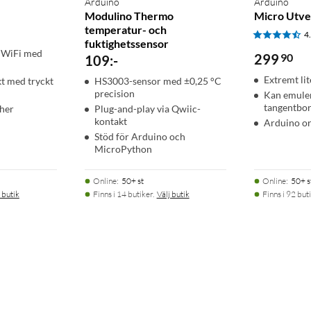
Arduino
Arduino
Modulino Thermo
Micro Utve
temperatur- och
4
fuktighetssensor
 WiFi med
299
90
109
:
-
Extremt li
t med tryckt
HS3003-sensor med ±0,25 °C
precision
Kan emuler
tangentbo
cher
Plug-and-play via Qwiic-
kontakt
Arduino or
Stöd för Arduino och
MicroPython
Online
:
50+ st
Online
:
50+ s
 butik
Finns i 14 butiker.
Välj butik
Finns i 92 buti