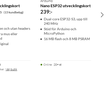
Arduino
cklingskort
Nano ESP32 utvecklingskort
239
:
-
.5
(15 kundbetyg)
Dual-core ESP32-S3, upp till
240 MHz
ten och utan headers
Stöd för Arduino och
MicroPython
a mus eller
rd
16 MB flash och 8 MB PSRAM
iginal
t
Online
:
20+ st
ker.
Välj butik