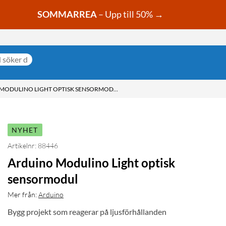
SOMMARREA
– Upp till 50% →
ARDUINO MODULINO LIGHT OPTISK SENSORMODUL
NYHET
Artikelnr: 88446
Arduino Modulino Light optisk
sensormodul
Mer från:
Arduino
Bygg projekt som reagerar på ljusförhållanden