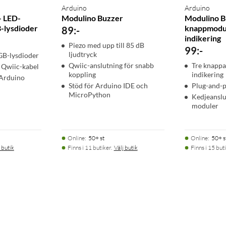
Arduino
Arduino
– LED-
Modulino Buzzer
Modulino B
-lysdioder
knappmodu
89
:
-
indikering
Piezo med upp till 85 dB
99
:
-
ljudtryck
GB-lysdioder
Qwiic-anslutning för snabb
Tre knapp
 Qwiic-kabel
koppling
indikering
Arduino
Stöd för Arduino IDE och
Plug-and-p
MicroPython
Kedjeanslu
moduler
Online
:
50+ st
Online
:
50+ s
 butik
Finns i 11 butiker.
Välj butik
Finns i 15 buti