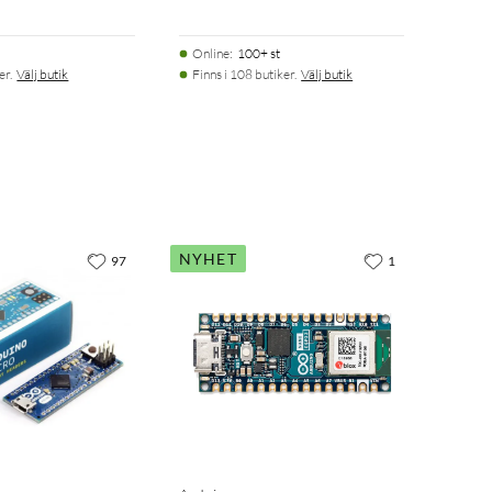
Online
:
100+ st
er.
Välj butik
Finns i 108 butiker.
Välj butik
NYHET
97
1