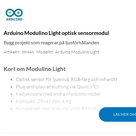
Arduino Modulino Light optisk sensormodul
Bygg projekt som reagerar på ljusförhållanden
Artikelnr: 88446
Modellnr: Arduino Modulino Light
Kort om Modulino Light
Optisk sensor för ljusnivå, RGB-färg och infrarött
Plug-and-play-anslutning via Qwiic (I²C)
Kedjekoppla med andra Modulino-noder
Kompakt: 25×41 mm, 4,4 g
Kompatibel med Arduino UNO R4 WiFi, Nesso N1, UNO 
LÄS MER O
Avancerad optisk sensor