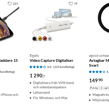
221
79
Elgato
agood compa
laddare 15
Video Capture Digitaliser
Avtagbar M
Svart
4.0
(225 kundbetyg)
 kundbetyg)
4
1 290
:
-
149
90
Digitalisera från VHS-band
och videobandspelare
Finns i 2 var
Lättanvänd
 iPhone och
Magsafe ko
För Windows, och Mac
Miljövänli