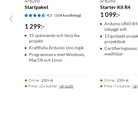
Arduino
Arduino
Startpaket
Starter Kit R4
1 099
:
-
4.5
(104 kundbetyg)
Arduino UNO R4
1 299
:
-
inbyggt wifi
15 spännande och lärorika
13 guidade projek
projekt
projektbok
Kraftfulla Arduino Uno ingår
Certifieringsvou
medföljer
Programmera med Windows,
MacOS och Linux
Online
:
100+ st
Online
:
100+ st
Finns i 104 butiker.
Välj butik
Finns i 94 butiker.
Välj