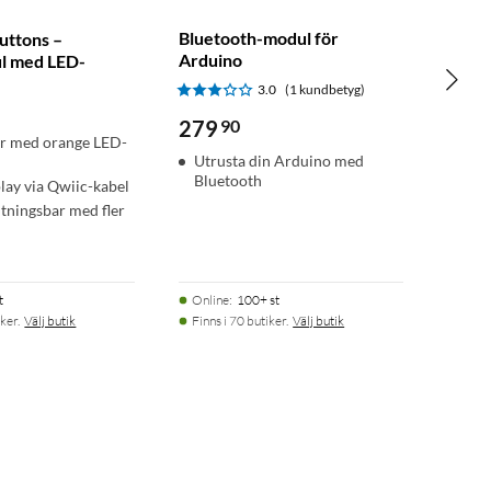
Bluetooth-modul för
uttons –
Arduino
l med LED-
3.0
(1 kundbetyg)
279
90
ar med orange LED-
Utrusta din Arduino med
Bluetooth
lay via Qwiic-kabel
tningsbar med fler
t
Online
:
100+ st
ker.
Välj butik
Finns i 70 butiker.
Välj butik