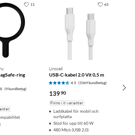
11
63
ny
Linocell
agSafe-ring
USB-C-kabel 2.0 Vit 0,5 m
4.5
(3369 kundbetyg)
.0
(9 kundbetyg)
139
90
Finns i 8 varianter
ianter
Laddkabel för mobil och
surfplatta
mpabilitet
Stöd för upp till 60 W
g
480 Mb/s (USB 2.0)