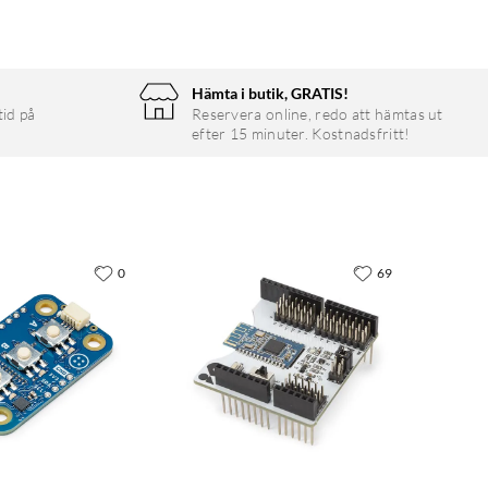
Hämta i butik, GRATIS!
tid på
Reservera online, redo att hämtas ut
efter 15 minuter. Kostnadsfritt!
0
69