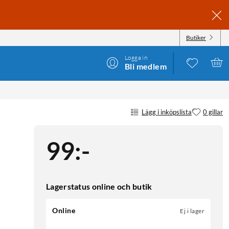
Butiker
Logga in
Bli medlem
Lägg i inköpslista
0 gillar
99
:
-
Lagerstatus online och butik
Online
Ej i lager