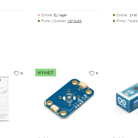
Online
:
Ej i lager
Online
:
1+ st
Finns i 2 butiker.
Välj butik
Finns i 7 butik
NYHET
0
9