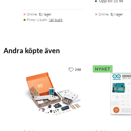
Upp till 15 W
Online
:
Ej i lager
Online
:
Ej i lager
Finns i 1 butik.
Välj butik
Andra köpte även
NYHET
248