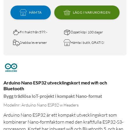
HÄMTA
LÄGG I VARUKORGEN
Fri frakt från 599:-
Öppet köp i 100 dagar
Snabba leveranser
Hämta i butik, GRATIS!
Arduino Nano ESP32 utvecklingskort med wifi och
Bluetooth
Bygg trådlösa IoT-projekt i kompakt Nano-format
Modellnr: Arduino Nano ESP32 w Headers
Arduino Nano ESP32 är ett kompakt utvecklingskort som
kombinerar Nano-formfaktorn med den kraftfulla ESP32-S3-
processorn. Kortet har inbyggd wifi och Bluetooth 5, och kan