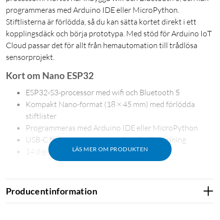
programmeras med Arduino IDE eller MicroPython.
Stiftlisterna är förlödda, så du kan sätta kortet direkt i ett
kopplingsdäck och börja prototypa. Med stöd för Arduino IoT
Cloud passar det för allt från hemautomation till trådlösa
sensorprojekt.
Kort om Nano ESP32
ESP32-S3-processor med wifi och Bluetooth 5
Kompakt Nano-format (18 × 45 mm) med förlödda
stiftlister
Programmeras med Arduino IDE eller MicroPython
USB-C för programmering och strömförsörjning
LÄS MER OM PRODUKTEN
14 digitala och 8 analoga pinnar
Producentinformation
Trådlös anslutning för IoT-projekt
Med u-blox NORA-W106-modulen får du wifi i 2,4 GHz-