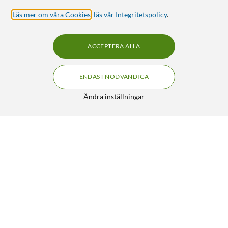
Läs mer om våra Cookies
,
läs vår Integritetspolicy
.
ACCEPTERA ALLA
ENDAST NÖDVÄNDIGA
Ändra inställningar
Arduino Nano ESP32 utvecklingskort med wifi och
Bluetooth
259:-
HÄMTA
LÄGG I VARUKORGEN