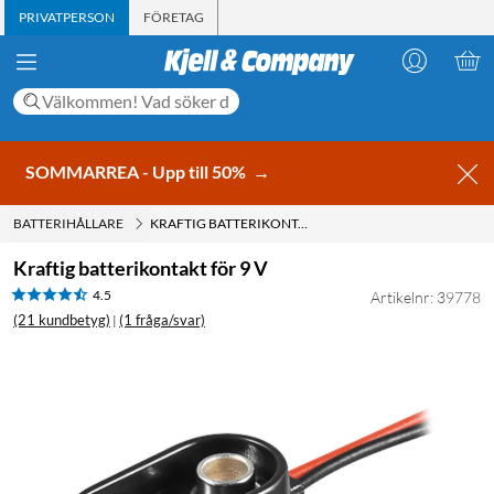
PRIVATPERSON
FÖRETAG
SOMMARREA - Upp till 50%
→
BATTERIHÅLLARE
KRAFTIG BATTERIKONTAKT FÖR 9 V
Kraftig batterikontakt för 9 V
4.5
Artikelnr: 39778
(21 kundbetyg)
(1 fråga/svar)
|