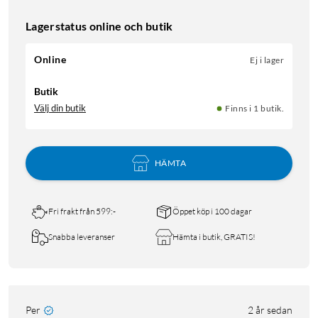
Lagerstatus online och butik
Online
Ej i lager
Butik
Välj din butik
Finns i 1 butik.
HÄMTA
Fri frakt från 599:-
Öppet köp i 100 dagar
Snabba leveranser
Hämta i butik, GRATIS!
Per
2 år sedan