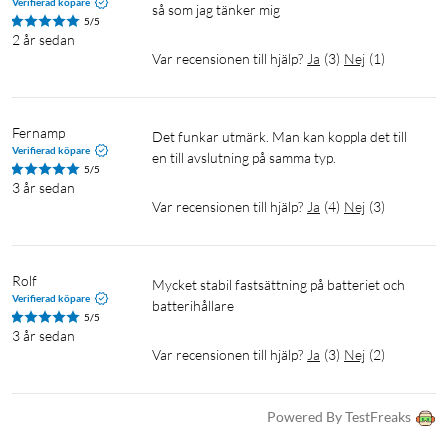
Verifierad köpare
så som jag tänker mig
5/5
2 år sedan
Var recensionen till hjälp?
Ja
(
3
)
Nej
(
1
)
Fernamp
Det funkar utmärk. Man kan koppla det till 
Verifierad köpare
en till avslutning på samma typ.
5/5
3 år sedan
Var recensionen till hjälp?
Ja
(
4
)
Nej
(
3
)
Rolf
Mycket stabil fastsättning på batteriet och 
Verifierad köpare
batterihållare
5/5
3 år sedan
Var recensionen till hjälp?
Ja
(
3
)
Nej
(
2
)
Powered By TestFreaks