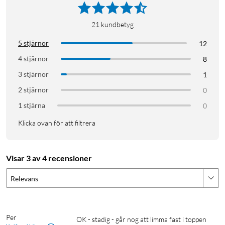
21
kundbetyg
5 stjärnor
12
4 stjärnor
8
3 stjärnor
1
2 stjärnor
0
1 stjärna
0
Klicka ovan för att filtrera
Visar 3 av 4 recensioner
Relevans
Per
OK - stadig - går nog att limma fast i toppen 