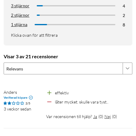
3 stjärnor
4
2 stjärnor
2
1 stjärna
8
Klicka ovan för att filtrera
Visar 3 av 21 recensioner
Relevans
Anders
effektiv
Verifierad köpare
låter mycket. skulle vara tyst..
2/5
3 veckor sedan
Var recensionen till hjälp?
Ja
(
0
)
Nej
(
0
)