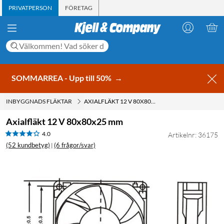
PRIVATPERSON
FÖRETAG
SOMMARREA - Upp till 50%
→
INBYGGNADS FLÄKTAR
AXIALFLÄKT 12 V 80X80X25 MM
Axialfläkt 12 V 80x80x25 mm
4.0
Artikelnr: 36175
(52 kundbetyg)
(6 frågor/svar)
|