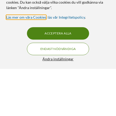
cookies. Du kan också välja vilka cookies du vill godkänna via
länken "Ändra inställningar".
Läs mer om våra Cookies
,
läs vår Integritetspolicy
.
ACCEPTERA ALLA
ENDAST NÖDVÄNDIGA
Ändra inställningar
Axialfläkt 12 V 80x80x25 mm
139:90
4/5
HÄMTA
LÄGG I VARUKORGEN