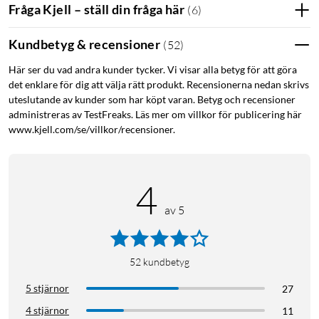
Fråga Kjell – ställ din fråga här
(
6
)
Kundbetyg & recensioner
(
52
)
Här ser du vad andra kunder tycker. Vi visar alla betyg för att göra
det enklare för dig att välja rätt produkt. Recensionerna nedan skrivs
uteslutande av kunder som har köpt varan. Betyg och recensioner
administreras av TestFreaks. Läs mer om villkor för publicering här
www.kjell.com/se/villkor/recensioner.
4
av 5
52
kundbetyg
5 stjärnor
27
4 stjärnor
11