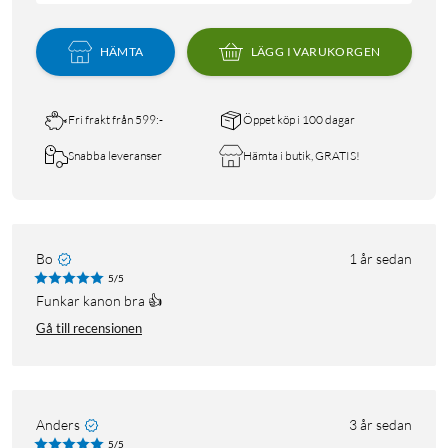
HÄMTA
LÄGG I VARUKORGEN
Fri frakt från 599:-
Öppet köp i 100 dagar
Snabba leveranser
Hämta i butik, GRATIS!
Bo
1 år sedan
5/5
Funkar kanon bra 👍
Gå till recensionen
Anders
3 år sedan
5/5