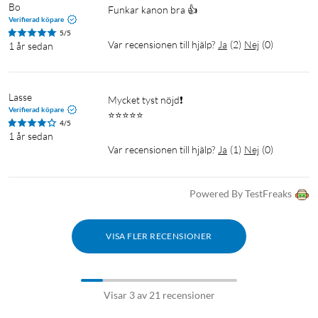
Bo
Funkar kanon bra 👍 
Verifierad köpare
5/5
Var recensionen till hjälp?
Ja
(
2
)
Nej
(
0
)
1 år sedan
Lasse
Mycket tyst nöjd❗️

Verifierad köpare
⭐️⭐️⭐️⭐️⭐️
4/5
1 år sedan
Var recensionen till hjälp?
Ja
(
1
)
Nej
(
0
)
Powered By TestFreaks
VISA FLER RECENSIONER
Visar 3 av 21 recensioner