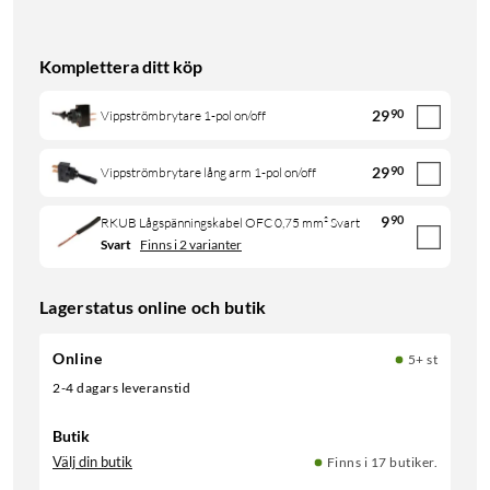
Komplettera ditt köp
29
90
Vippströmbrytare 1-pol on/off
29
90
Vippströmbrytare lång arm 1-pol on/off
9
90
RKUB Lågspänningskabel OFC 0,75 mm² Svart
Svart
Finns i 2 varianter
Lagerstatus online och butik
Online
5+ st
2-4 dagars leveranstid
Butik
Välj din butik
Finns i 17 butiker.