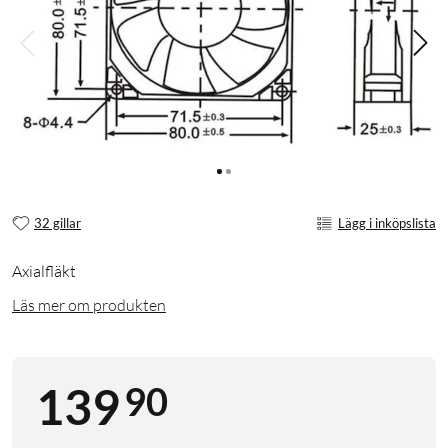
32 gillar
Lägg i inköpslista
Axialfläkt
Läs mer om produkten
90
139