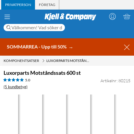
PRIVATPERSON
FÖRETAG
SOMMARREA - Upp till 50%
→
KOMPONENTSATSER
LUXORPARTS MOTSTÅNDSSATS 600 ST
Luxorparts Motståndssats 600 st
5.0
Artikelnr: 80215
(5 kundbetyg)