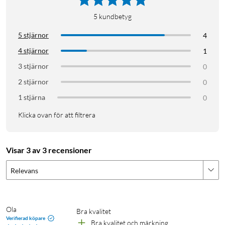
5
kundbetyg
5 stjärnor
4
4 stjärnor
1
3 stjärnor
0
2 stjärnor
0
1 stjärna
0
Klicka ovan för att filtrera
Visar 3 av 3 recensioner
Relevans
Ola
Bra kvalitet
Verifierad köpare
Bra kvalitet och märkning