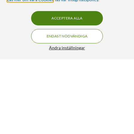
ACCEPTERA ALLA
ENDAST NÖDVÄNDIGA
Ändra inställningar
Luxorparts Motståndssats 600 st
159:90
5/5
HÄMTA
LÄGG I VARUKORGEN