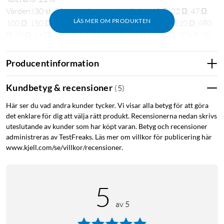
Värden (30 st, 20 exemplar av varje värde): 10 Ω, 22 Ω, 47 Ω,
LÄS MER OM PRODUKTEN
100 Ω, 150 Ω, 200 Ω, 220 Ω, 270 Ω, 330 Ω, 470 Ω, 510 Ω, 680
Ω, 1 kΩ, 2 kΩ, 2.2 kΩ, 3.3 kΩ, 4.7 kΩ, 5.1 kΩ, 6.8 kΩ, 10 kΩ, 20
kΩ, 47 kΩ, 51 kΩ, 68 kΩ, 100 kΩ, 220 kΩ, 300 kΩ, 470 kΩ, 680
kΩ, 1 MΩ
Producentinformation
Motstånd
Motståndssats
Kundbetyg & recensioner
(
5
)
Här ser du vad andra kunder tycker. Vi visar alla betyg för att göra
det enklare för dig att välja rätt produkt. Recensionerna nedan skrivs
uteslutande av kunder som har köpt varan. Betyg och recensioner
administreras av TestFreaks. Läs mer om villkor för publicering här
www.kjell.com/se/villkor/recensioner.
5
av 5