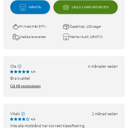
HÄMTA
LÄGG I VARUKORGEN
Fri frakt från 599:-
Öppet köp i 100 dagar
Snabba leveranser
Hämta i butik, GRATIS!
Ola
6 månader sedan
5/5
Bra kvalitet
Gå till recensionen
Vitalii
1 månad sedan
4/5
Inte alla motstånd har korrekt klassificering