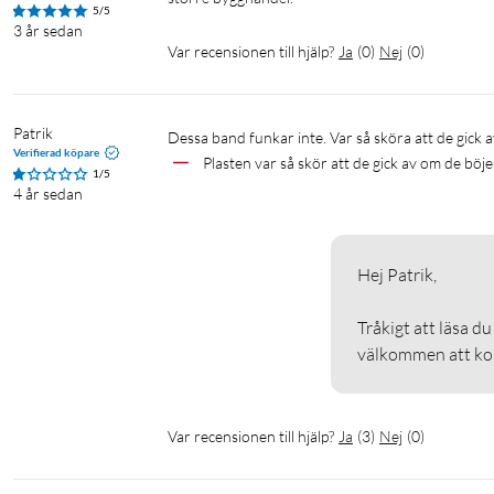
5/5
3 år sedan
Var recensionen till hjälp?
Ja
(
0
)
Nej
(
0
)
Patrik
Dessa band funkar inte. Var så sköra att de gic
Verifierad köpare
Plasten var så skör att de gick av om de böj
1/5
4 år sedan
Hej Patrik, 

Tråkigt att läsa d
välkommen att kont
Var recensionen till hjälp?
Ja
(
3
)
Nej
(
0
)