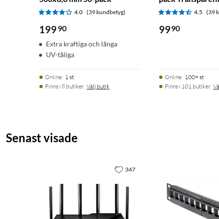
4.0
(39 kundbetyg)
4.5
(39 
199
90
99
90
Extra kraftiga och långa
UV-tåliga
Online
:
1 st
Online
:
100+ st
Finns i 8 butiker.
Välj butik
Finns i 101 butiker.
Vä
Senast visade
347