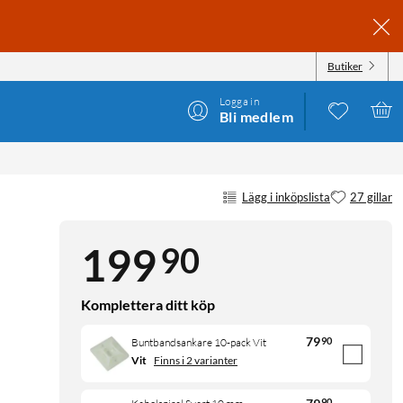
Butiker
Logga in
Bli medlem
Lägg i inköpslista
27 gillar
90
199
Komplettera ditt köp
79
90
Buntbandsankare 10-pack Vit
Vit
Finns i 2 varianter
90