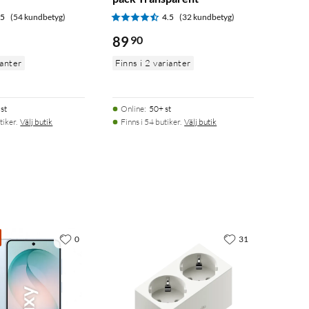
.5
(54 kundbetyg)
4.5
(32 kundbetyg)
89
90
ianter
Finns i 2 varianter
st
Online
:
50+ st
tiker.
Välj butik
Finns i 54 butiker.
Välj butik
0
31