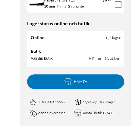
79
Kabelspiral Svart 10 mm
10 mm
Finns i 2 varianter
Lagerstatus online och butik
Online
Ej i lager
Butik
Välj din butik
Finns i 3 butiker.
HÄMTA
Fri frakt från 599:-
Öppet köp i 100 dagar
Snabba leveranser
Hämta i butik, GRATIS!