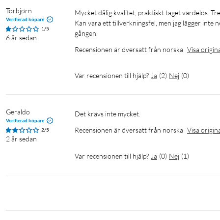
Torbjørn
Mycket dålig kvalitet, praktiskt taget värdelös. Tre av fyra band rök när jag drog åt dem för hand.

Verifierad köpare
Kan vara ett tillverkningsfel, men jag lägger inte ne
1/5
6 år sedan
Recensionen är översatt från norska
Visa origin
Var recensionen till hjälp?
Ja
(
2
)
Nej
(
0
)
Geraldo
Det krävs inte mycket.
Verifierad köpare
Recensionen är översatt från norska
Visa origin
2/5
2 år sedan
Var recensionen till hjälp?
Ja
(
0
)
Nej
(
1
)