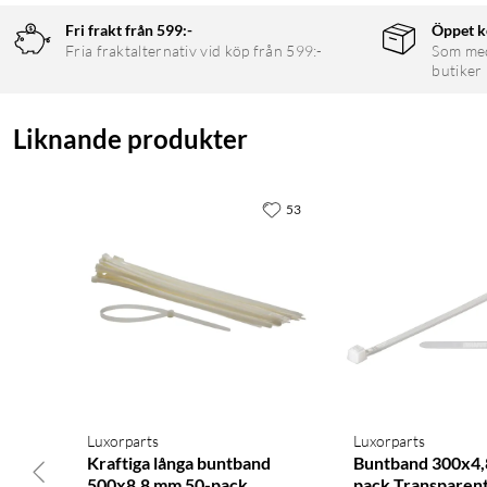
Fri frakt från 599:-
Öppet k
Fria fraktalternativ vid köp från 599:-
Som medl
butiker
Liknande produkter
53
Luxorparts
Luxorparts
Kraftiga långa buntband
Buntband 300x4,
500x8,8 mm 50-pack
pack Transparen