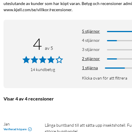
uteslutande av kunder som har köpt varan. Betyg och recensioner admin
www.kjell.com/se/villkor/recensioner.
5 stjärnor
4
4 stjärnor
av 5
3 stjärnor
2 stjärnor
1 stjärna
14
kundbetyg
Klicka ovan för att filtrera
Visar 4 av 4 recensioner
Jan
Långa buntband till att sätta upp insektshotell. Fungerade som de ska. Går att använda flera gånger. 25% av priset på en 
Verifierad köpare
större bygghandel.