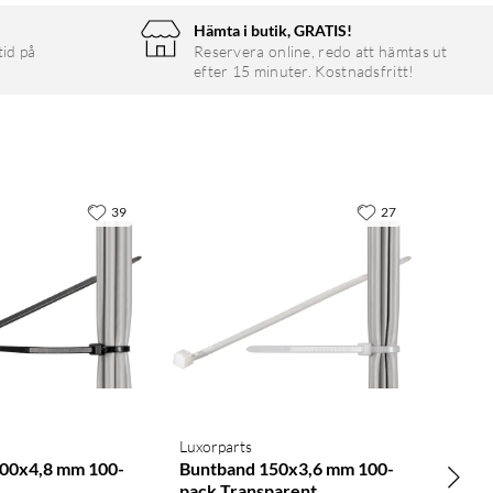
Hämta i butik, GRATIS!
tid på
Reservera online, redo att hämtas ut
efter 15 minuter. Kostnadsfritt!
39
27
Luxorparts
00x4,8 mm 100-
Buntband 150x3,6 mm 100-
pack Transparent