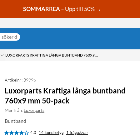
SOMMARREA
– Upp till 50% →
LUXORPARTS KRAFTIGA LÅNGA BUNTBAND 760X9 MM 50-PACK
Artikelnr: 39996
Luxorparts Kraftiga långa buntband
760x9 mm 50-pack
Mer från:
Luxorparts
Buntband
4.0
14 kundbetyg
1 fråga/svar
|