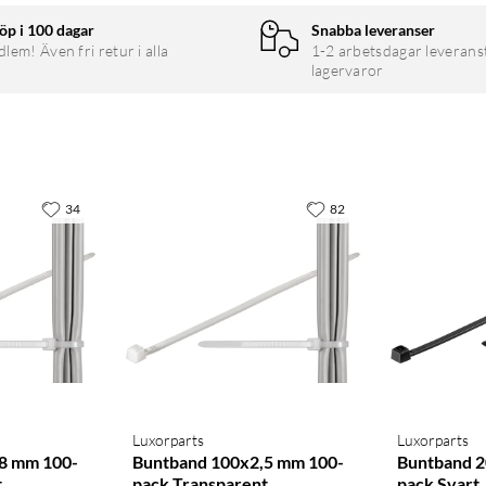
öp i 100 dagar
Snabba leveranser
em! Även fri retur i alla
1-2 arbetsdagar leverans
lagervaror
34
82
Luxorparts
Luxorparts
8 mm 100-
Buntband 100x2,5 mm 100-
Buntband 2
t
pack Transparent
pack Svart