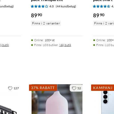
kundbetyg)
4.0
(44 kundbetyg)
4
89
90
89
90
Finns i 2 varianter
Finns i 2 var
Online
:
100+ st
Online
:
100+ 
lj butik
Finns i 103 butiker.
Välj butik
Finns i 110 bu
37% RABATT
KAMPANJ
127
52