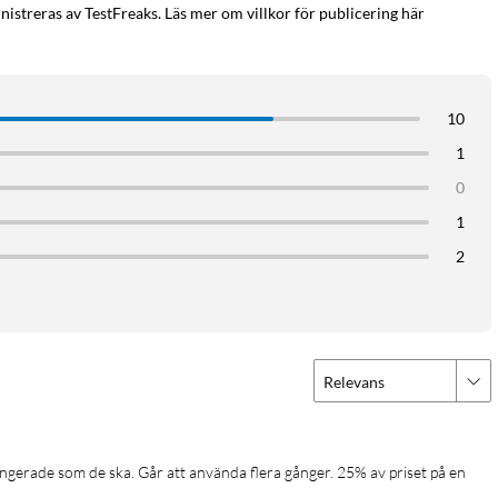
istreras av TestFreaks. Läs mer om villkor för publicering här
10
1
0
1
2
Relevans