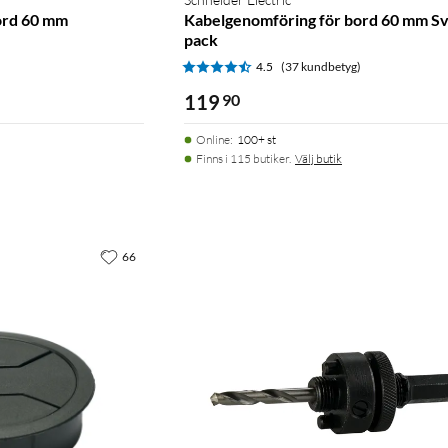
ord 60 mm
Kabelgenomföring för bord 60 mm Sv
pack
4.5
(37 kundbetyg)
119
90
Online
:
100+ st
Finns i 115 butiker.
Välj butik
66