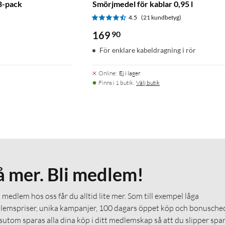
8-pack
Smörjmedel för kablar 0,95 l
)
4.5
(21 kundbetyg)
169
90
För enklare kabeldragning i rör
Online
:
Ej i lager
Finns i 1 butik.
Välj butik
å mer. Bli medlem!
medlem hos oss får du alltid lite mer. Som till exempel låga
emspriser, unika kampanjer, 100 dagars öppet köp och bonuschec
utom sparas alla dina köp i ditt medlemskap så att du slipper spa