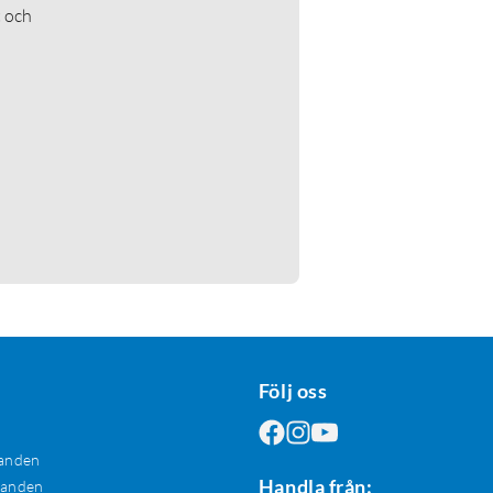
t och
Följ oss
anden
Handla från:
danden