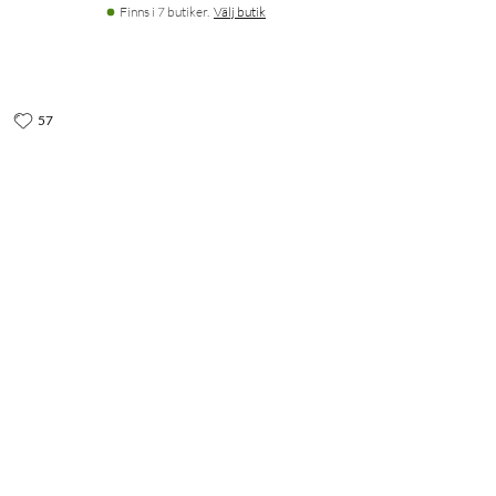
Finns i 7 butiker.
Välj butik
57