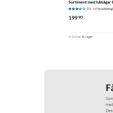
Sortiment med hålsågar 
3.5
(17 kundbetyg
199
90
Online
:
Ej i lager
F
Som 
medl
Dess