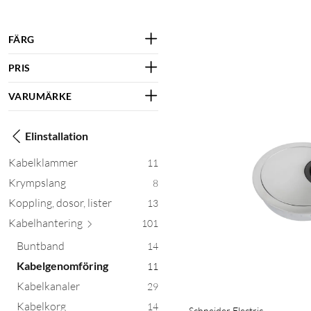
FÄRG
PRIS
VARUMÄRKE
Elinstallation
Kabelklammer
11
Krympslang
8
Koppling, dosor, lister
13
Kabelhant
ering
101
Buntband
14
Kabelgenomföring
11
Kabelkanaler
29
Kabelkorg
14
Schneider Electric