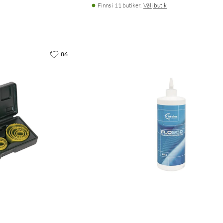
Finns i 11 butiker.
Välj butik
86