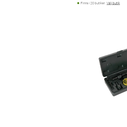
Finns i 20 butiker.
Välj butik