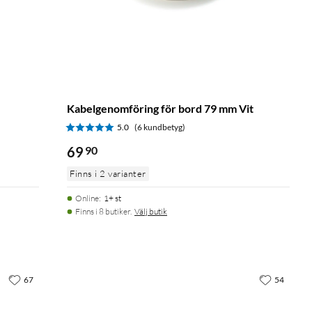
Kabelgenomföring för bord 79 mm Vit
5.0
(6 kundbetyg)
69
90
Finns i 2 varianter
Online
:
1+ st
Finns i 8 butiker.
Välj butik
67
54