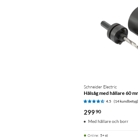
Schneider Electric
Hålsåg med hållare 60 m
4.5
(14 kundbetyg
299
90
Med hållare och borr
Online
:
5+ st