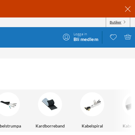
Butiker
Logga in
Bli medlem
belstrumpa
Kardborreband
Kabelspiral
Kabelh