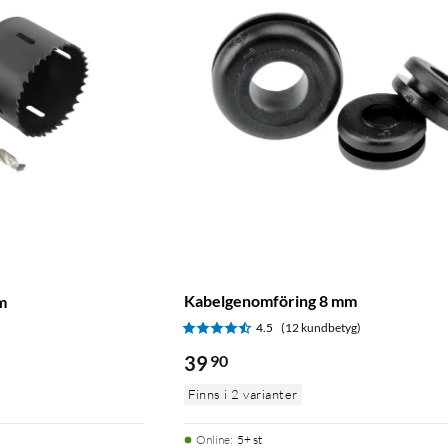
Kabelgenomföring 8 mm
m
4.5
(12 kundbetyg)
)
39
90
Finns i 2 varianter
Online
:
5+ st