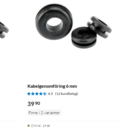
Kabelgenomföring 6 mm
4.5
(12 kundbetyg)
39
90
Finns i 2 varianter
Online
:
1+ st