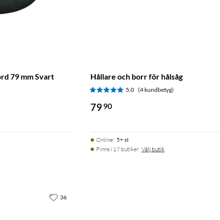
ord 79 mm Svart
Hållare och borr för hålsåg
5.0
(4 kundbetyg)
79
90
Online
:
5+ st
Finns i 17 butiker.
Välj butik
36