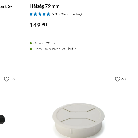
Hålsåg 79 mm
art 2-
5.0
(9 kundbetyg)
149
90
Online
:
20+ st
Finns i 36 butiker.
Välj butik
58
63