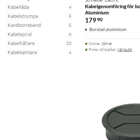
Kabelgenomföring för b
Kabellåda
4
Aluminium
Kabelstrumpa
5
179
90
Kardborreband
5
Borstad aluminium
Kabelspiral
8
Kabelhållare
20
Online
:
20+ st
Finns i 48 butiker.
Välj butik
Kabelsamlare
4