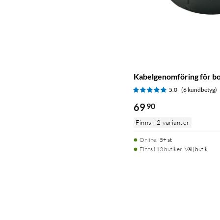
Kabelgenomföring för b
5.0
(6 kundbetyg)
69
90
Finns i 2 varianter
Online
:
5+ st
Finns i 13 butiker.
Välj butik