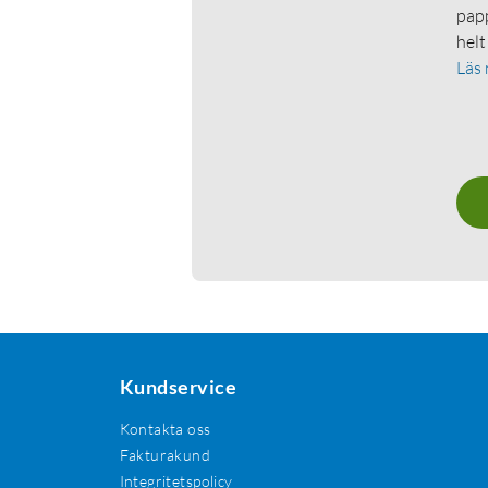
papp
helt
Läs
Kundservice
Kontakta oss
Fakturakund
Integritetspolicy