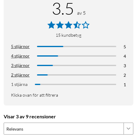
3.5
av 5
15
kundbetyg
5 stjärnor
5
4 stjärnor
4
3 stjärnor
3
2 stjärnor
2
1 stjärna
1
Klicka ovan för att filtrera
Visar 3 av 9 recensioner
Relevans