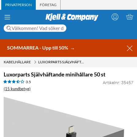
PRIVATPERSON
FÖRETAG
SOMMARREA - Upp till 50%
→
KABELHÅLLARE
LUXORPARTS SJÄLVHÄFTANDE MINIHÅLLARE 50 ST
Luxorparts Självhäftande minihållare 50 st
3.5
Artikelnr: 35457
(15 kundbetyg)