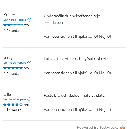
Krister 
Undermålig dubbelhäftande tejp.
Verifierad köpare
Tejpen
2/5
1 år sedan
Var recensionen till hjälp?
Ja
(
0
)
Nej
(
0
)
Jerzy
Lätta att montera och hyfsat diskreta 
Verifierad köpare
5/5
Var recensionen till hjälp?
Ja
(
0
)
Nej
(
0
)
1 år sedan
Cilla
Fäste bra och sladden hålls på plats.
Verifierad köpare
4/5
Var recensionen till hjälp?
Ja
(
2
)
Nej
(
2
)
2 år sedan
Powered By TestFreaks