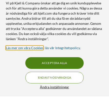
Vi på Kjell & Company önskar att ge dig en unik kundupplevelse
och för att kunna göra detta använder vi cookies. Några av dessa
är nödvändiga för att kjell.com ska fungera och kräver inte ditt
samtycke. Andra bidrar till att du ska få en skräddarsydd
upplevelse, unika erbjudanden och anpassade annonser. Genom
att trycka "Acceptera alla" godkänner du användandet av sådana
cookies. Du kan också välja vilka cookies du vill godkänna via
länken "Ändra inställningar".
Läs mer om våra Cookies
,
läs vår Integritetspolicy
.
ACCEPTERA ALLA
ENDAST NÖDVÄNDIGA
Ändra inställningar
Luxorparts Självhäftande minihållare 50 st
199:90
3.5/5