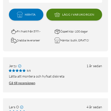
HÄMTA
LÄGG I VARUKORGEN
Fri frakt från 599:-
Öppet köp i 100 dagar
Snabba leveranser
Hämta i butik, GRATIS!
Jerzy
1 år sedan
5/5
Lätta att montera och hyfsat diskreta
Gå till recensionen
Lars O
4 år sedan