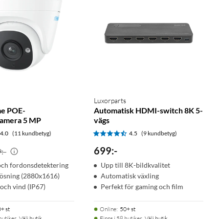
Luxorparts
e POE-
Automatisk HDMI-switch 8K 5-
amera 5 MP
vägs
4.0
(11 kundbetyg)
4.5
(9 kundbetyg)
699
:
-
:-
och fordonsdetektering
Upp till 8K-bildkvalitet
ösning (2880x1616)
Automatisk växling
 och vind (IP67)
Perfekt för gaming och film
+ st
Online
:
50+ st
butiker.
Välj butik
Finns i 58 butiker.
Välj butik