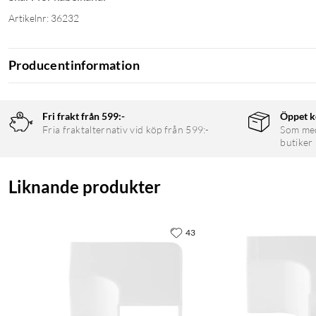
Artikelnr: 36232
Producentinformation
Fri frakt från 599:-
Öppet k
Fria fraktalternativ vid köp från 599:-
Som medl
butiker
Liknande produkter
43