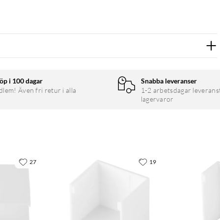
öp i 100 dagar
Snabba leveranser
em! Även fri retur i alla
1-2 arbetsdagar leverans
lagervaror
27
19