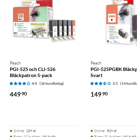
Peach
Peach
PGI-525 och CLI-526
PGI-525PGBK Bläckp
Bläckpatron 5-pack
Svart
4.0
(36 kundbetyg)
3.5
(14 kundb
449
90
149
90
Online
:
20+ st
Online
:
50+ st
Finns i 37 butiker.
Välj butik
Finns i 51 butiker.
Välj butik