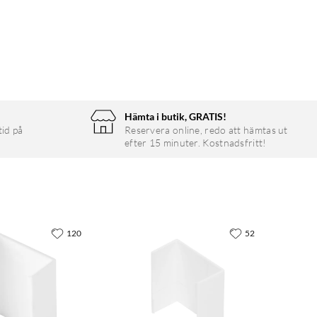
Hämta i butik, GRATIS!
tid på
Reservera online, redo att hämtas ut
efter 15 minuter. Kostnadsfritt!
120
52