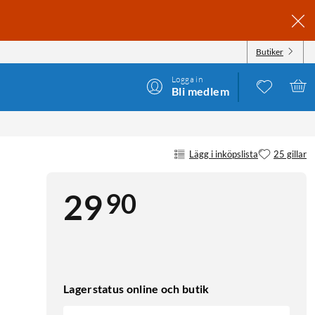
Butiker
Logga in
Bli medlem
Lägg i inköpslista
25 gillar
90
29
Lagerstatus online och butik