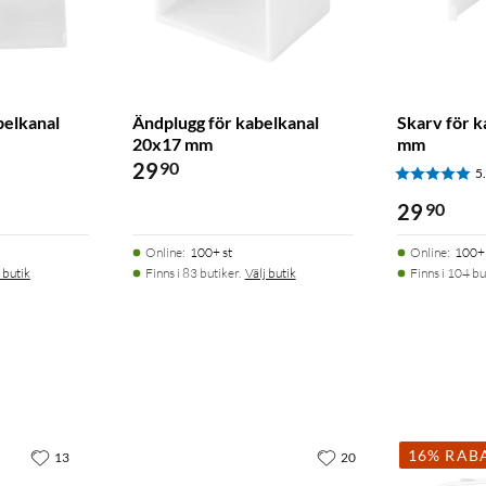
belkanal
Ändplugg för kabelkanal
Skarv för 
20x17 mm
mm
29
90
5
29
90
Online
:
100+ st
Online
:
100+ 
 butik
Finns i 83 butiker.
Välj butik
Finns i 104 bu
16% RAB
13
20