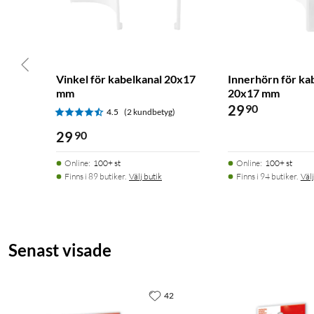
Vinkel för kabelkanal 20x17
Innerhörn för ka
mm
20x17 mm
29
90
4.5
(2 kundbetyg)
29
90
Online
:
100+ st
Online
:
100+ st
Finns i 89 butiker.
Välj butik
Finns i 94 butiker.
Välj
Senast visade
42