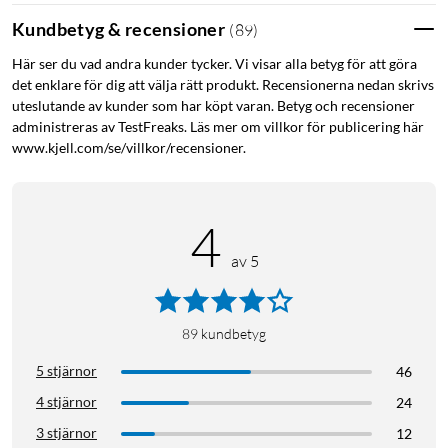
Material: aluminiumlegering
Kundbetyg & recensioner
(
89
)
Lasertyp: klass 2, 630~670 nm, <1 mw>
Här ser du vad andra kunder tycker. Vi visar alla betyg för att göra
Noggrannhet: ±2 mm
det enklare för dig att välja rätt produkt. Recensionerna nedan skrivs
Mätområde: 3 cm till 30 m
uteslutande av kunder som har köpt varan. Betyg och recensioner
Batteri: 250 mAh li-ion
administreras av TestFreaks. Läs mer om villkor för publicering här
Laddning: USB-C-port, ca 70 min
www.kjell.com/se/villkor/recensioner.
Storlek och vikt: 69x22x14 mm / 28 g
Ingår: avståndsmätare, USB-A-till-USB-C-kabel (30 cm),
handledsrem, manual
4
av 5
89
kundbetyg
5 stjärnor
46
4 stjärnor
24
3 stjärnor
12