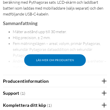
beräkning med Pythagoras sats. LCD-skärm och laddbart
batteri som laddas med mobilladdare (säljs separat) och den
medföljande USB-C-kabeln.
Sammanfattning
Mäter avstånd upp till 30 meter.
Hög precision, ± 2 mm.
Fem mätningslägen – areal, volym, primär Pytagoras,
sekundär Pytagoras dataaddition och sekundär
Pytagoras datasubtraktion.
LÄS MER OM PRODUKTEN
Ändring av måttenhet (metriska och imperiala enheter –
meter, fot, tum).
Batterisparfunktion, stänger av sig automatiskt efter 75
sekunder i viloläge.
Producentinformation
Varning! Titta inte direkt in i laserlinsen eftersom detta kan
Support
(
1
)
skada dina ögon.
Komplettera ditt köp
(
1
)
Specifikationer