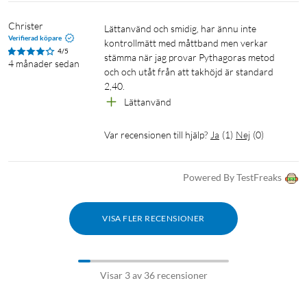
Christer
Lättanvänd och smidig, har ännu inte 
Verifierad köpare
kontrollmätt med måttband men verkar 
4/5
stämma när jag provar Pythagoras metod 
4 månader sedan
och och utåt från att takhöjd är standard 
2,40.
Lättanvänd 
Var recensionen till hjälp?
Ja
(
1
)
Nej
(
0
)
Powered By TestFreaks
VISA FLER RECENSIONER
Visar 3 av 36 recensioner