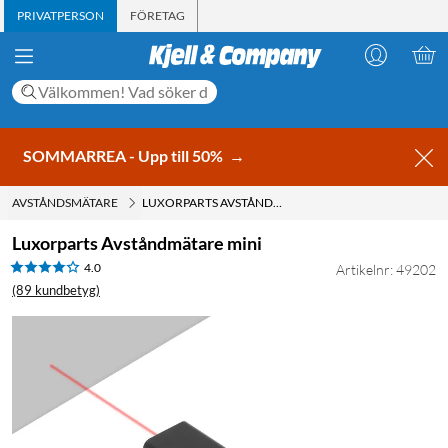
PRIVATPERSON
FÖRETAG
SOMMARREA - Upp till 50%
→
AVSTÅNDSMÄTARE
LUXORPARTS AVSTÅNDMÄTARE MINI
Luxorparts Avståndmätare mini
4.0
Artikelnr: 49202
(89 kundbetyg)