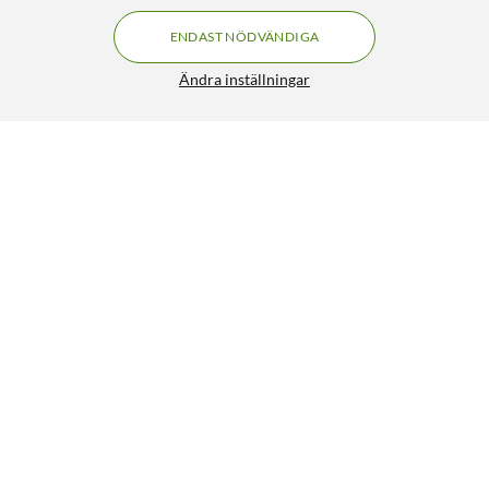
ENDAST NÖDVÄNDIGA
Ändra inställningar
Luxorparts Avståndmätare mini
299:90
4/5
HÄMTA
LÄGG I VARUKORGEN
Liknande produkter