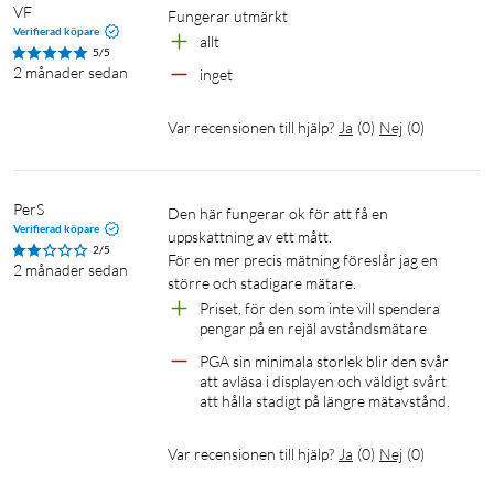
VF
fungerar utmärkt
Verifierad köpare
allt
5/5
2 månader sedan
inget
Var recensionen till hjälp?
Ja
(
0
)
Nej
(
0
)
PerS
Den här fungerar ok för att få en 
Verifierad köpare
uppskattning av ett mått.

2/5
För en mer precis mätning föreslår jag en 
2 månader sedan
större och stadigare mätare.
Priset, för den som inte vill spendera 
pengar på en rejäl avståndsmätare
PGA sin minimala storlek blir den svår 
att avläsa i displayen och väldigt svårt 
att hålla stadigt på längre mätavstånd.
Var recensionen till hjälp?
Ja
(
0
)
Nej
(
0
)