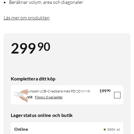
Beräknar volym, area och diagonaler
Läs mer om produkten
90
299
Komplettera ditt köp
199
90
Linocell USB-C-laddare med PD 20 W Vit
Vit
Finns i 2 varianter
Lagerstatus online och butik
Online
100+ st