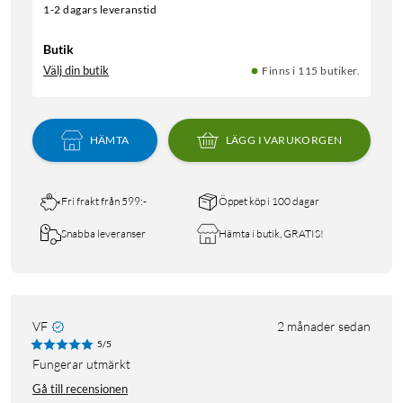
1-2 dagars leveranstid
Butik
Välj din butik
Finns i 115 butiker.
HÄMTA
LÄGG I VARUKORGEN
Fri frakt från 599:-
Öppet köp i 100 dagar
Snabba leveranser
Hämta i butik, GRATIS!
VF
2 månader sedan
5/5
fungerar utmärkt
Gå till recensionen