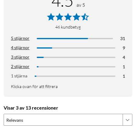
4.5
av 5
46
kundbetyg
5 stjärnor
31
4 stjärnor
9
3 stjärnor
4
2 stjärnor
1
1 stjärna
1
Klicka ovan för att filtrera
Visar 3 av 13 recensioner
Relevans