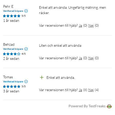
Pehr E
Enkel att använda. Ungefärlig mätning, men 
Verifierad köpare
räcker.
5/5
1 år sedan
Var recensionen till hjälp?
Ja
(
0
)
Nej
(
0
)
Behzad
Liten och enkel att använda
Verifierad köpare
4/5
Var recensionen till hjälp?
Ja
(
0
)
Nej
(
0
)
2 år sedan
Tomas
Enkel att använda.
Verifierad köpare
5/5
Var recensionen till hjälp?
Ja
(
8
)
Nej
(
4
)
3 år sedan
Powered By TestFreaks