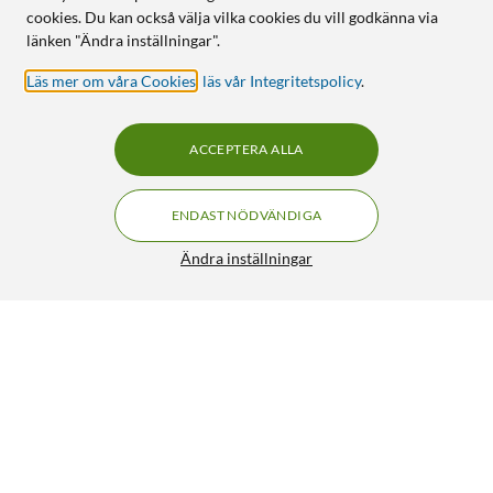
cookies. Du kan också välja vilka cookies du vill godkänna via
länken "Ändra inställningar".
Läs mer om våra Cookies
,
läs vår Integritetspolicy
.
ACCEPTERA ALLA
ENDAST NÖDVÄNDIGA
Ändra inställningar
Analog batteritestare i mini-format
99:90
4.5/5
HÄMTA