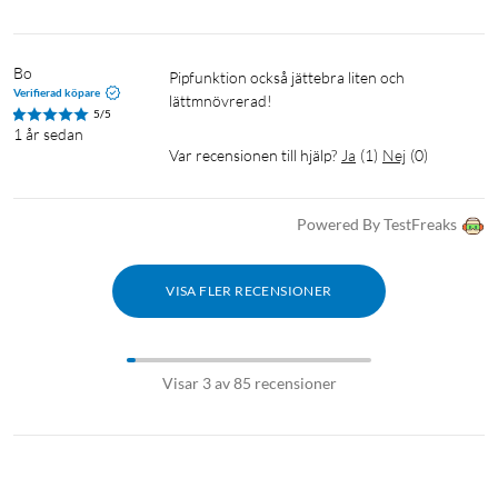
Bo
Pipfunktion också jättebra liten och 
Verifierad köpare
lättmnövrerad!
5/5
1 år sedan
Var recensionen till hjälp?
Ja
(
1
)
Nej
(
0
)
Powered By TestFreaks
VISA FLER RECENSIONER
Visar 3 av 85 recensioner