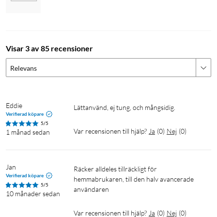
Visar 3 av 85 recensioner
Relevans
Eddie
Lättanvänd, ej tung, och mångsidig.
Verifierad köpare
5/5
Var recensionen till hjälp?
Ja
(
0
)
Nej
(
0
)
1 månad sedan
Jan
Räcker alldeles tillräckligt för 
Verifierad köpare
hemmabrukaren, till den halv avancerade 
5/5
användaren
10 månader sedan
Var recensionen till hjälp?
Ja
(
0
)
Nej
(
0
)