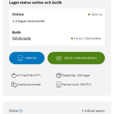
Lagerstatus online och butik
Online
100+ st
1-2 dagars leveranstid
Butik
Välj din butik
Finns i 106 butiker.
HÄMTA
LÄGG I VARUKORGEN
Fri frakt från 599:-
Öppet köp i 100 dagar
Snabba leveranser
Hämta i butik, GRATIS!
Eddie
1 månad sedan