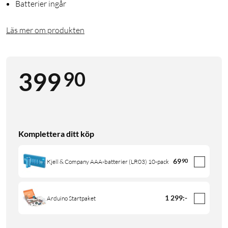
Batterier ingår
Läs mer om produkten
90
399
Komplettera ditt köp
69
90
Kjell & Company AAA-batterier (LR03) 10-pack
1 299
:
-
Arduino Startpaket