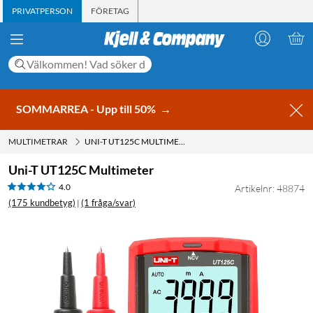
PRIVATPERSON
FÖRETAG
SOMMARREA - Upp till 50%
→
MULTIMETRAR
UNI-T UT125C MULTIMETER
Uni-T UT125C Multimeter
4.0
Artikelnr: 48874
(175 kundbetyg)
(1 fråga/svar)
|