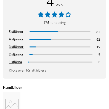
4
av 5
175
kundbetyg
5 stjärnor
82
4 stjärnor
62
3 stjärnor
19
2 stjärnor
9
1 stjärna
3
Klicka ovan för att filtrera
Kundbilder