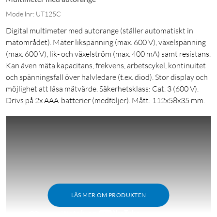
Modellnr: UT125C
Digital multimeter med autorange (ställer automatiskt in
mätområdet). Mäter likspänning (max. 600 V), växelspänning
(max. 600 V), lik- och växelström (max. 400 mA) samt resistans.
Kan även mäta kapacitans, frekvens, arbetscykel, kontinuitet
och spänningsfall över halvledare (t.ex. diod). Stor display och
möjlighet att låsa mätvärde. Säkerhetsklass: Cat. 3 (600 V).
Drivs på 2x AAA-batterier (medföljer). Mått: 112x58x35 mm.
LÄS MER OM PRODUKTEN