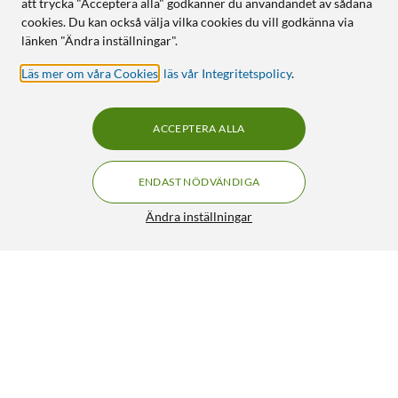
att trycka "Acceptera alla" godkänner du användandet av sådana
cookies. Du kan också välja vilka cookies du vill godkänna via
länken "Ändra inställningar".
Läs mer om våra Cookies
,
läs vår Integritetspolicy
.
ACCEPTERA ALLA
ENDAST NÖDVÄNDIGA
Ändra inställningar
Uni-T UT125C Multimeter
399:90
4/5
HÄMTA
LÄGG I VARUKORGEN