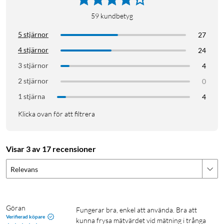
59
kundbetyg
5 stjärnor
27
4 stjärnor
24
3 stjärnor
4
2 stjärnor
0
1 stjärna
4
Klicka ovan för att filtrera
Visar 3 av 17 recensioner
Relevans
Göran
Fungerar bra, enkel att använda. Bra att 
Verifierad köpare
kunna frysa mätvärdet vid mätning i trånga 