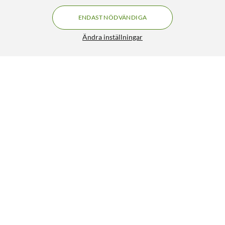
ENDAST NÖDVÄNDIGA
Ändra inställningar
Uni-T UT377A Fuktkvotsmätare
449:90
4/5
HÄMTA
LÄGG I VARUKORGEN
Liknande produkter