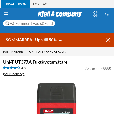
PRIVATPERSON
FÖRETAG
SOMMARREA - Upp till 50%
→
FUKTMÄTARE
UNI-T UT377A FUKTKVOTSMÄTARE
Uni-T UT377A Fuktkvotsmätare
4.0
Artikelnr: 48885
(59 kundbetyg)