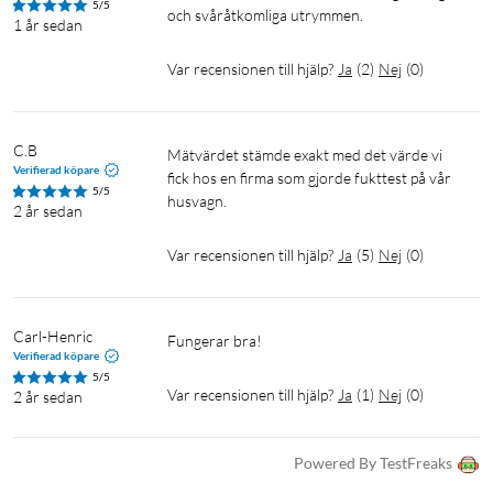
5/5
och svåråtkomliga utrymmen.
1 år sedan
Var recensionen till hjälp?
Ja
(
2
)
Nej
(
0
)
C.B
Mätvärdet stämde exakt med det värde vi 
Verifierad köpare
fick hos en firma som gjorde fukttest på vår 
5/5
husvagn. 
2 år sedan
Var recensionen till hjälp?
Ja
(
5
)
Nej
(
0
)
Carl-Henric
Fungerar bra!
Verifierad köpare
5/5
Var recensionen till hjälp?
Ja
(
1
)
Nej
(
0
)
2 år sedan
Powered By TestFreaks