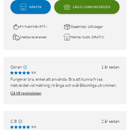
HÄMTA
LÄGG I VARUKORGEN
Fri frakt från 599:-
Öppet köp i 100 dagar
Snabba leveranser
Hämta i butik, GRATIS!
Göran
1 år sedan
5/5
Fungerar bra, enkel att använda. Bra att kunna frysa
mätvärdet vid mätning i trånga och svåråtkomliga utrymmen.
Gå till recensionen
C.B
2 år sedan
5/5