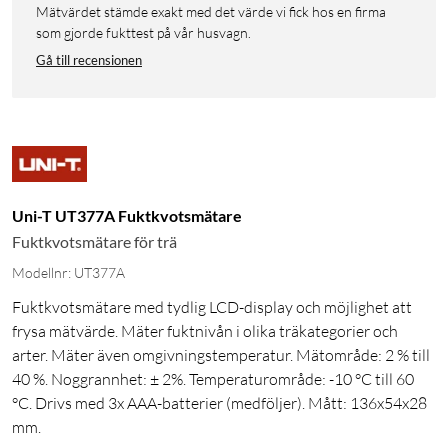
Mätvärdet stämde exakt med det värde vi fick hos en firma
som gjorde fukttest på vår husvagn.
Gå till recensionen
Uni-T UT377A Fuktkvotsmätare
Fuktkvotsmätare för trä
Modellnr: UT377A
Fuktkvotsmätare med tydlig LCD-display och möjlighet att
frysa mätvärde. Mäter fuktnivån i olika träkategorier och
arter. Mäter även omgivningstemperatur. Mätområde: 2 % till
40 %. Noggrannhet: ± 2%. Temperaturområde: -10 °C till 60
°C. Drivs med 3x AAA-batterier (medföljer). Mått: 136x54x28
mm.