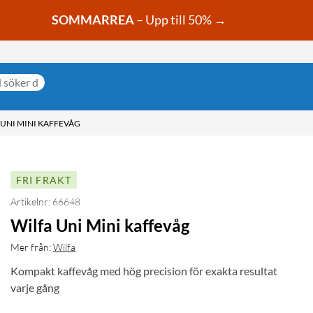
SOMMARREA
– Upp till 50% →
 UNI MINI KAFFEVÅG
FRI FRAKT
Artikelnr: 66648
Wilfa Uni Mini kaffevåg
Mer från:
Wilfa
Kompakt kaffevåg med hög precision för exakta resultat
varje gång