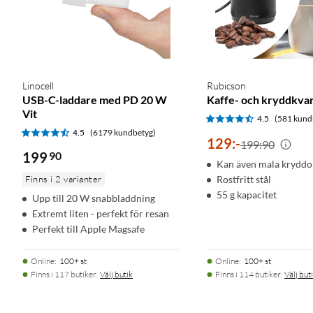
Linocell
Rubicson
USB-C-laddare med PD 20 W
Kaffe- och kryddkva
Vit
4.5
(581 kund
4.5
(6179 kundbetyg)
129
:
-
199:90
199
90
Kan även mala kryddo
Finns i 2 varianter
Rostfritt stål
55 g kapacitet
Upp till 20 W snabbladdning
Extremt liten - perfekt för resan
Perfekt till Apple Magsafe
Online
:
100+ st
Online
:
100+ st
Finns i 117 butiker.
Välj butik
Finns i 114 butiker.
Välj but