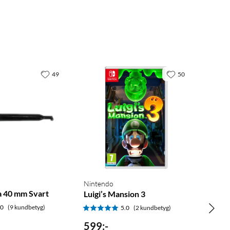
49
50
Nintendo
 40 mm Svart
Luigi’s Mansion 3
.0
(9 kundbetyg)
5.0
(2 kundbetyg)
599
:
-