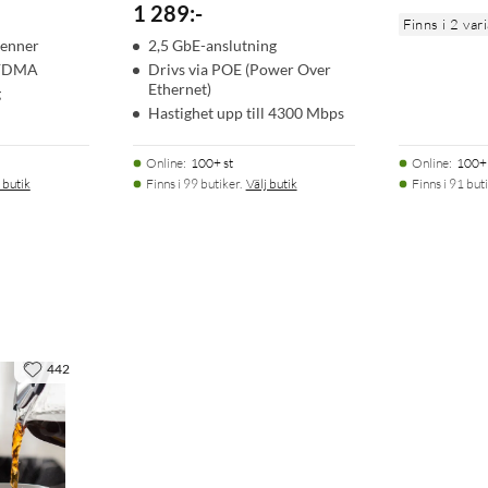
1 289
:
-
Finns i 2 var
tenner
2,5 GbE-anslutning
OFDMA
Drivs via POE (Power Over
Ethernet)
g
Hastighet upp till 4300 Mbps
Online
:
100+ st
Online
:
100+ 
 butik
Finns i 99 butiker.
Välj butik
Finns i 91 buti
442