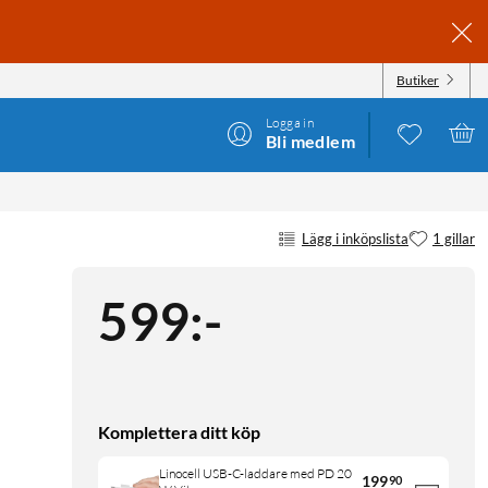
Butiker
Logga in
Bli medlem
Lägg i inköpslista
1 gillar
599
:
-
Komplettera ditt köp
Linocell USB-C-laddare med PD 20
199
90