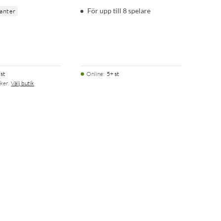
För upp till 8 spelare
ianter
st
Online
:
5+ st
ker.
Välj butik