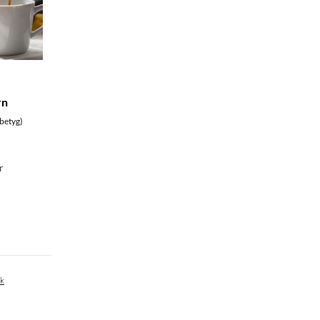
rn
betyg)
r
ik