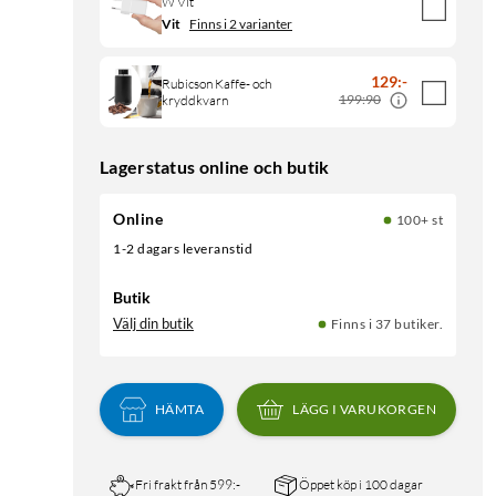
W Vit
Vit
Finns i 2 varianter
129
:
-
Rubicson Kaffe- och
199:90
kryddkvarn
Lagerstatus online och butik
Online
100+ st
1-2 dagars leveranstid
Butik
Välj din butik
Finns i 37 butiker.
HÄMTA
LÄGG I VARUKORGEN
Fri frakt från 599:-
Öppet köp i 100 dagar