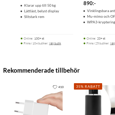
890
:
-
Klarar upp till 50 kg
Vinklingsbara an
Lättläst, belyst display
Mu-mimo och 
Slitstark rem
WPA3-krypterin
Online
:
100+ st
Online
:
20+ st
Finns i 104 butiker.
Välj butik
Finns i 25 butiker.
Välj
Rekommenderade tillbehör
35% RABATT
410