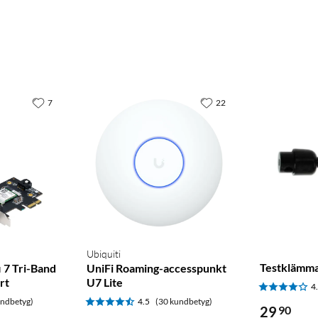
7
22
Ubiquiti
Testklämma
 7 Tri-Band
UniFi Roaming-accesspunkt
rt
U7 Lite
4
undbetyg)
4.5
(30 kundbetyg)
29
90