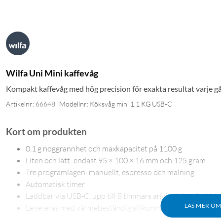
Wilfa Uni Mini kaffevåg
Kompakt kaffevåg med hög precision för exakta resultat varje g
Artikelnr: 66648
Modellnr: Köksvåg mini 1,1 KG USB-C
Kort om produkten
0,1 g noggrannhet och maxkapacitet på 1100 g
Liten och lätt: endast 95 × 100 × 16 mm och 125 gram
Tre programlägen: manuellt, espresso och malning
Automatisk timer
Laddbar via USB-C, upp till 8 timmars användning (laddare
LÄS MER O
Levereras med värmebeständig silikonmatta