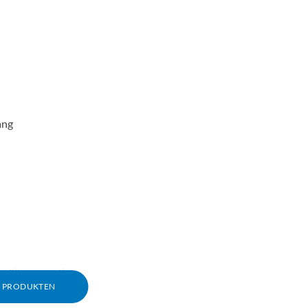
ång
 säljs separat)
M PRODUKTEN