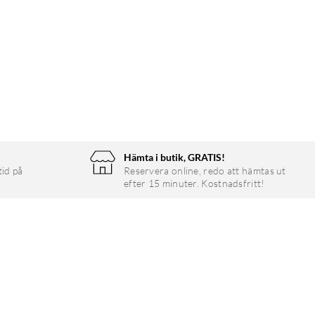
Hämta i butik, GRATIS!
tid på
Reservera online, redo att hämtas ut
efter 15 minuter. Kostnadsfritt!