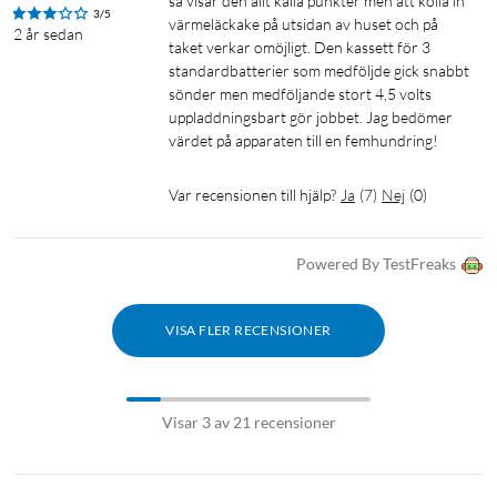
så visar den allt kalla punkter men att kolla in 
3/5
värmeläckake på utsidan av huset och på 
2 år sedan
taket verkar omöjligt. Den kassett för 3 
standardbatterier som medföljde gick snabbt 
sönder men medföljande stort 4,5 volts 
uppladdningsbart gör jobbet. Jag bedömer 
värdet på apparaten till en femhundring!
Var recensionen till hjälp?
Ja
(
7
)
Nej
(
0
)
Powered By TestFreaks
VISA FLER RECENSIONER
Visar 3 av 21 recensioner