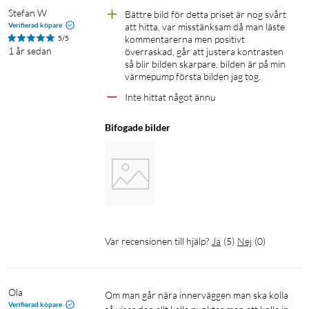
Stefan W
Bättre bild för detta priset är nog svårt 
Verifierad köpare
att hitta, var misstänksam då man läste 
kommentarerna men positivt 
5/5
1 år sedan
överraskad, går att justera kontrasten 
så blir bilden skarpare, bilden är på min 
värmepump första bilden jag tog. 
Inte hittat något ännu 
Bifogade bilder
Var recensionen till hjälp?
Ja
(
5
)
Nej
(
0
)
Ola
Om man går nära innerväggen man ska kolla 
Verifierad köpare