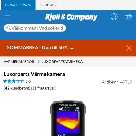
PRIVATPERSON
FÖRETAG
SOMMARREA - Upp till 50%
→
VÄRMEKAMEROR
LUXORPARTS VÄRMEKAMERA
Luxorparts Värmekamera
3.0
Artikelnr: 40719
(42 kundbetyg)
(1 fråga/svar)
|