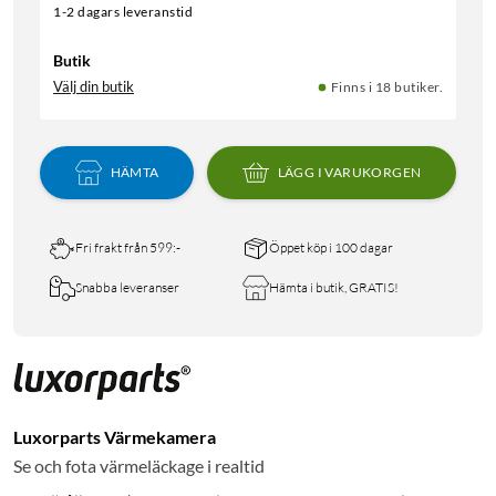
1-2 dagars leveranstid
Butik
Välj din butik
Finns i 18 butiker.
HÄMTA
LÄGG I VARUKORGEN
Fri frakt från 599:-
Öppet köp i 100 dagar
Snabba leveranser
Hämta i butik, GRATIS!
Luxorparts Värmekamera
Se och fota värmeläckage i realtid