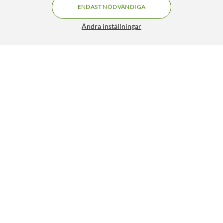
ENDAST NÖDVÄNDIGA
Ändra inställningar
Luxorparts Värmekamera
FRI FRAKT
3/5
1 999:-
HÄMTA
LÄGG I VARUKORGEN
Liknande produkter
10