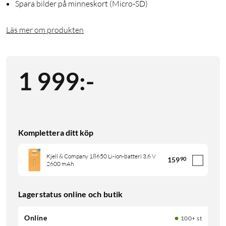
Spara bilder på minneskort (Micro-SD)
Läs mer om produkten
1 999
:
-
Komplettera ditt köp
Kjell & Company 18650 Li-ion-batteri 3,6 V
159
90
2600 mAh
Lagerstatus online och butik
Online
100+ st