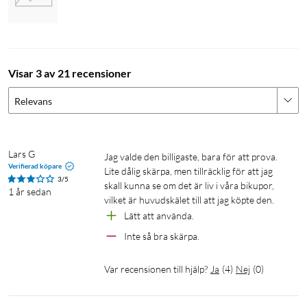
Visar 3 av 21 recensioner
Relevans
Lars G
Jag valde den billigaste, bara för att prova. 
Verifierad köpare
Lite dålig skärpa, men tillräcklig för att jag 
3/5
skall kunna se om det är liv i våra bikupor, 
1 år sedan
vilket är huvudskälet till att jag köpte den.
Lätt att använda.
Inte så bra skärpa.
Var recensionen till hjälp?
Ja
(
4
)
Nej
(
0
)