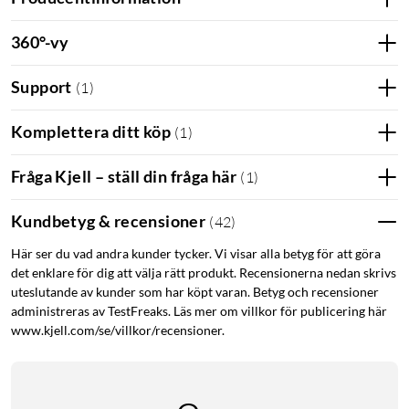
360°-vy
Skåda värmeläckage och drag runt husets fönster, dörrar
och värmesystem.
Support
Användbar även för el och elskåp samt annan felsökning
(
1
)
och reparation.
Komplettera ditt köp
Temperaturmätningsområde: -20 °C till 500 °C med en
(
1
)
termisk känslighet på 200 mK.
Livevisning på 2,4” TFT LCD-skärm med upplösning på
Fråga Kjell – ställ din fråga här
(
1
)
240x320px (32x32px kameraupplösning)
Sparar bilder på inbyggt minne (8 MB) eller på separat
Kundbetyg & recensioner
(
42
)
Micro-SD-Kort upp till 32 GB (säljes separat).
Här ser du vad andra kunder tycker. Vi visar alla betyg för att göra
Upp till 2 timmar batteritid.
det enklare för dig att välja rätt produkt. Recensionerna nedan skrivs
Levereras med ett uppladdningsbart 18650 Li-ion-
uteslutande av kunder som har köpt varan. Betyg och recensioner
batteri som laddas i kameran med medföljande Micro-
administreras av TestFreaks. Läs mer om villkor för publicering här
USB-kabel.
www.kjell.com/se/villkor/recensioner.
Mått: 210x101x60 mm. Vikt: 220 g (utan batterier).
Spara el