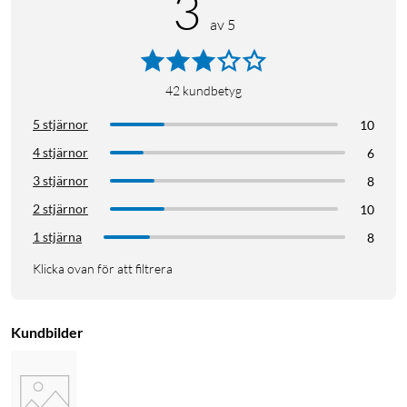
3
av 5
42
kundbetyg
5 stjärnor
10
4 stjärnor
6
3 stjärnor
8
2 stjärnor
10
1 stjärna
8
Klicka ovan för att filtrera
Kundbilder